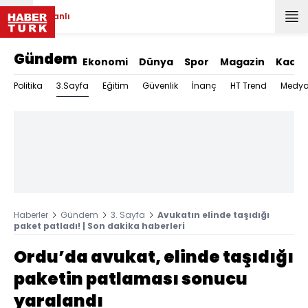
Canlı
Gündem
Ekonomi
Dünya
Spor
Magazin
Kadın
3.Sayfa
Politika
Eğitim
Güvenlik
İnanç
HT Trend
Medy
Haberler
Gündem
3. Sayfa
Avukatın elinde taşıdığı
paket patladı! | Son dakika haberleri
Ordu’da avukat, elinde taşıdığı
paketin patlaması sonucu
yaralandı