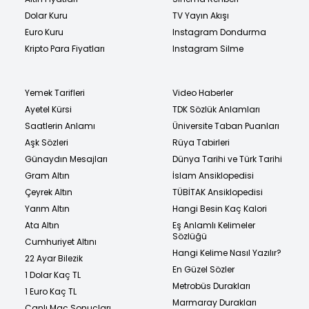
Dolar Kuru
TV Yayın Akışı
Euro Kuru
Instagram Dondurma
Kripto Para Fiyatları
Instagram Silme
Yemek Tarifleri
Video Haberler
Ayetel Kürsi
TDK Sözlük Anlamları
Saatlerin Anlamı
Üniversite Taban Puanları
Aşk Sözleri
Rüya Tabirleri
Günaydın Mesajları
Dünya Tarihi ve Türk Tarihi
Gram Altın
İslam Ansiklopedisi
Çeyrek Altın
TÜBİTAK Ansiklopedisi
Yarım Altın
Hangi Besin Kaç Kalori
Ata Altın
Eş Anlamlı Kelimeler
Sözlüğü
Cumhuriyet Altını
Hangi Kelime Nasıl Yazılır?
22 Ayar Bilezik
En Güzel Sözler
1 Dolar Kaç TL
Metrobüs Durakları
1 Euro Kaç TL
Marmaray Durakları
Canlı Maç Sonuçları