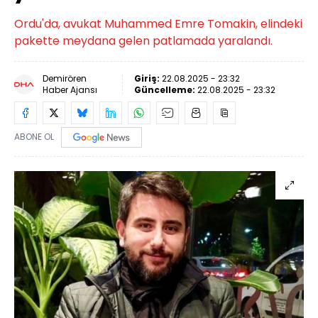
Ordu'da, avukat Muhammed Emre Tomakin, elindeki
pakette meydana gelen patlamada yaralandı.
Demirören
Giriş:
22.08.2025 - 23:32
Haber Ajansı
Güncelleme:
22.08.2025 - 23:32
ABONE OL