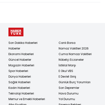
Son Dakika Haberleri
Canlı Borsa
Haberler
Namaz Vakitleri 2026
Ekonomi Haberleri
Cuma Namazı Vakitleri
Güncel Haberler
Nöbetçi Eczaneler
Magazin Haberleri
İstiklal Marşı
Spor Haberleri
E Okul VBS
Dünya Haberleri
E Devlet Giriş
Sağlık Haberleri
Günlük Burç Yorumları
Kadın Haberleri
Son Depremler
Teknoloji Haberleri
Hava Durumu
Memur ve Emekli Haberleri
Yol Durumu
Altın Fiyatları
Sinema Rehberi