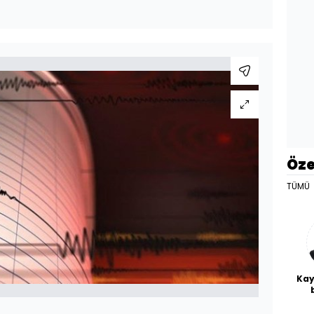
Öze
TÜMÜ
Kay
De
haf