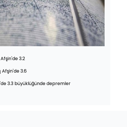
fşin'de 3.2
Afşin'de 3.6
y'de 3.3 büyüklüğünde depremler