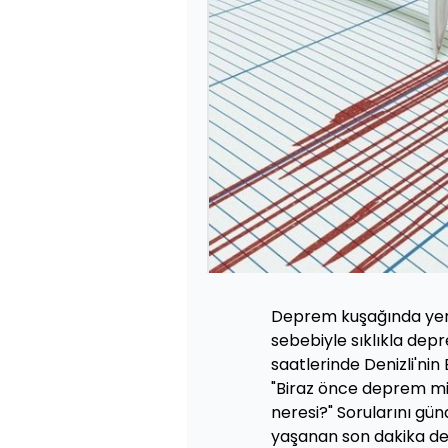
Deprem kuşağında yer a
sebebiyle sıklıkla de
saatlerinde Denizli'ni
"Biraz önce deprem mi
neresi?" Sorularını gü
yaşanan son dakika de