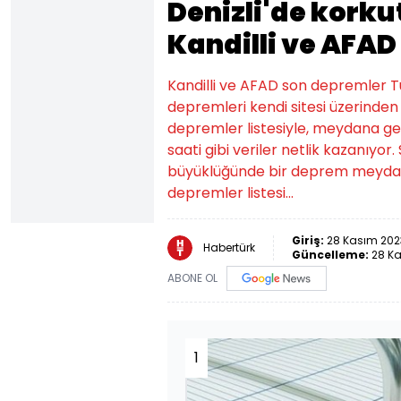
Denizli'de kork
Kandilli ve AFAD
Kandilli ve AFAD son depremler 
depremleri kendi sitesi üzerinde
depremler listesiyle, meydana ge
saati gibi veriler netlik kazanıyor.
büyüklüğünde bir deprem meydana 
depremler listesi...
Giriş:
28 Kasım 2023
Habertürk
Güncelleme:
28 Ka
ABONE OL
1