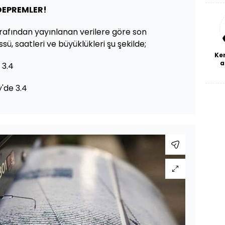
a
DEPREMLER!
bl
arafından yayınlanan verilere göre son
, saatleri ve büyüklükleri şu şekilde;
Ke
a
 3.4
y'de 3.4