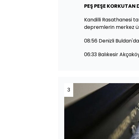
PEŞ PEŞE KORKUTAN 
Kandilli Rasathanesi t
depremlerin merkez üssü
08:56 Denizli Buldan'da
06:33 Balıkesir Akçakö
3