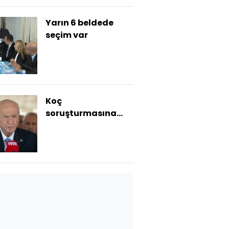
Yarın 6 beldede
seçim var
Koç
soruşturmasına
dair açıklama