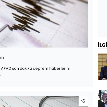
İLG
Sİ
ve AFAD son dakika deprem haberlerini
.