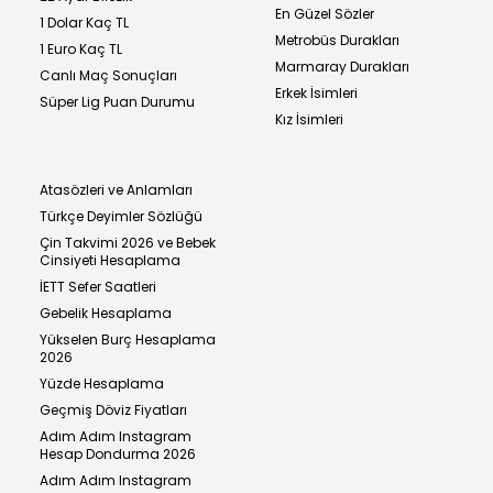
En Güzel Sözler
1 Dolar Kaç TL
Metrobüs Durakları
1 Euro Kaç TL
Marmaray Durakları
Canlı Maç Sonuçları
Erkek İsimleri
Süper Lig Puan Durumu
Kız İsimleri
Atasözleri ve Anlamları
Türkçe Deyimler Sözlüğü
Çin Takvimi 2026 ve Bebek
Cinsiyeti Hesaplama
İETT Sefer Saatleri
Gebelik Hesaplama
Yükselen Burç Hesaplama
2026
Yüzde Hesaplama
Geçmiş Döviz Fiyatları
Adım Adım Instagram
Hesap Dondurma 2026
Adım Adım Instagram