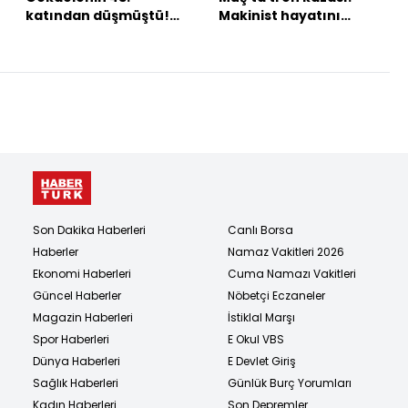
katından düşmüştü!
Makinist hayatını
Not defteri ortaya
kaybetti
çıktı!
Son Dakika Haberleri
Canlı Borsa
Haberler
Namaz Vakitleri 2026
Ekonomi Haberleri
Cuma Namazı Vakitleri
Güncel Haberler
Nöbetçi Eczaneler
Magazin Haberleri
İstiklal Marşı
Spor Haberleri
E Okul VBS
Dünya Haberleri
E Devlet Giriş
Sağlık Haberleri
Günlük Burç Yorumları
Kadın Haberleri
Son Depremler