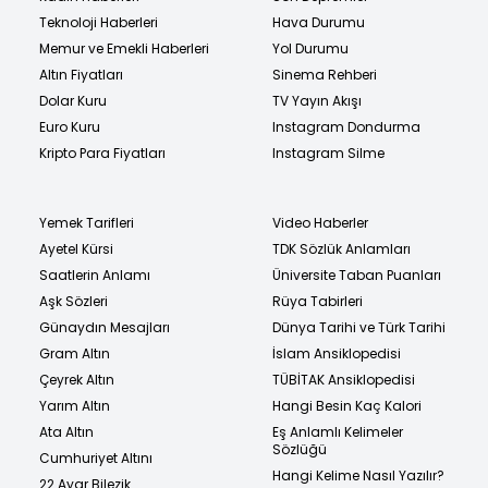
Teknoloji Haberleri
Hava Durumu
Memur ve Emekli Haberleri
Yol Durumu
Altın Fiyatları
Sinema Rehberi
Dolar Kuru
TV Yayın Akışı
Euro Kuru
Instagram Dondurma
Kripto Para Fiyatları
Instagram Silme
Yemek Tarifleri
Video Haberler
Ayetel Kürsi
TDK Sözlük Anlamları
Saatlerin Anlamı
Üniversite Taban Puanları
Aşk Sözleri
Rüya Tabirleri
Günaydın Mesajları
Dünya Tarihi ve Türk Tarihi
Gram Altın
İslam Ansiklopedisi
Çeyrek Altın
TÜBİTAK Ansiklopedisi
Yarım Altın
Hangi Besin Kaç Kalori
Ata Altın
Eş Anlamlı Kelimeler
Sözlüğü
Cumhuriyet Altını
Hangi Kelime Nasıl Yazılır?
22 Ayar Bilezik