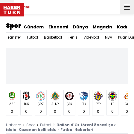
Canlı
Spor
Gündem
Ekonomi
Dünya
Magazin
Kadın
Futbol
Transfer
Basketbol
Tenis
Voleybol
NBA
Puan Du
ASF
BJK
ÇRZ
ALNY
ÇFK
EFK
EYP
FB
GS
0
0
0
0
0
0
0
0
0
Haberler
Spor
Futbol
Ballon d'Or töreni öncesi şok
iddia: Kazanan belli oldu - Futbol Haberleri