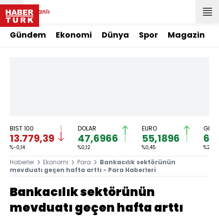
Canlı
Gündem
Ekonomi
Dünya
Spor
Magazin
BIST 100
DOLAR
EURO
GRAM
13.779,39
47,6966
55,1896
6.
%-0,14
%0,12
%0,45
%2,59
Haberler
Ekonomi
Para
Bankacılık sektörünün
mevduatı geçen hafta arttı - Para Haberleri
Bankacılık sektörünün
mevduatı geçen hafta arttı