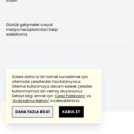
indirin
Günlük gelişmeleri sosyal
medya hesaplarından takip
edebilirsiniz.
Sizlere daha iyi bir hizmet sunabilmek için
sitemizde çerezlerden faydalanıyoruz.
Sitemizi kullanmaya devam ederek çerezleri
Powered by
Translate
kullanmamıza izin vermiş oluyorsunuz.
Detaylı bilgi almak için
‘Çerez Politikasını’
ve
‘Aydınlatma Metnini’
inceleyebilirsiniz.
Bu çeviride
Google Translete
kullanılmıştır.
Anlam ve çeviri hatalarından
haberturk.com
DAHA FAZLA BİLGİ
KABUL ET
sorumlu değildir.