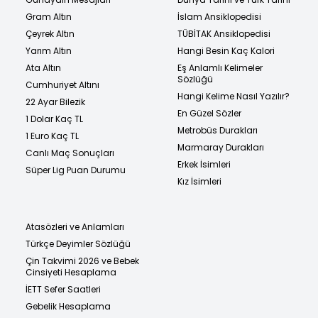
Gram Altın
İslam Ansiklopedisi
Çeyrek Altın
TÜBİTAK Ansiklopedisi
Yarım Altın
Hangi Besin Kaç Kalori
Ata Altın
Eş Anlamlı Kelimeler
Sözlüğü
Cumhuriyet Altını
Hangi Kelime Nasıl Yazılır?
22 Ayar Bilezik
En Güzel Sözler
1 Dolar Kaç TL
Metrobüs Durakları
1 Euro Kaç TL
Marmaray Durakları
Canlı Maç Sonuçları
Erkek İsimleri
Süper Lig Puan Durumu
Kız İsimleri
Atasözleri ve Anlamları
Türkçe Deyimler Sözlüğü
Çin Takvimi 2026 ve Bebek
Cinsiyeti Hesaplama
İETT Sefer Saatleri
Gebelik Hesaplama