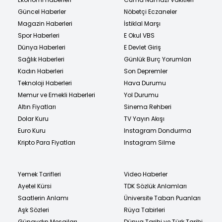
Güncel Haberler
Nöbetçi Eczaneler
Magazin Haberleri
İstiklal Marşı
Spor Haberleri
E Okul VBS
Dünya Haberleri
E Devlet Giriş
Sağlık Haberleri
Günlük Burç Yorumları
Kadın Haberleri
Son Depremler
Teknoloji Haberleri
Hava Durumu
Memur ve Emekli Haberleri
Yol Durumu
Altın Fiyatları
Sinema Rehberi
Dolar Kuru
TV Yayın Akışı
Euro Kuru
Instagram Dondurma
Kripto Para Fiyatları
Instagram Silme
Yemek Tarifleri
Video Haberler
Ayetel Kürsi
TDK Sözlük Anlamları
Saatlerin Anlamı
Üniversite Taban Puanları
Aşk Sözleri
Rüya Tabirleri
Günaydın Mesajları
Dünya Tarihi ve Türk Tarihi