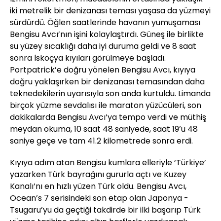
iki metrelik bir denizanası teması yaşasa da yüzmeyi
sürdürdü. Öğlen saatlerinde havanın yumuşaması
Bengisu Avcı’nın işini kolaylaştırdı. Güneş ile birlikte
su yüzey sıcaklığı daha iyi duruma geldi ve 8 saat
sonra İskoçya kıyıları görülmeye başladı.
Portpatrick’e doğru yönelen Bengisu Avcı, kıyıya
doğru yaklaşırken bir denizanası temasından daha
teknedekilerin uyarısıyla son anda kurtuldu. Limanda
birçok yüzme sevdalısı ile maraton yüzücüleri, son
dakikalarda Bengisu Avcı’ya tempo verdi ve müthiş
meydan okuma, 10 saat 48 saniyede, saat 19’u 48
saniye geçe ve tam 41.2 kilometrede sonra erdi.
Kıyıya adım atan Bengisu kumlara elleriyle ‘Türkiye’
yazarken Türk bayrağını gururla açtı ve Kuzey
Kanalı’nı en hızlı yüzen Türk oldu. Bengisu Avcı,
Ocean’s 7 serisindeki son etap olan Japonya -
Tsugaru’yu da geçtiği takdirde bir ilki başarıp Türk