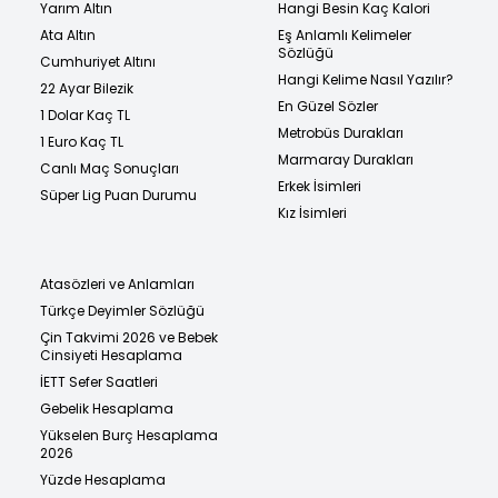
Yarım Altın
Hangi Besin Kaç Kalori
Ata Altın
Eş Anlamlı Kelimeler
Sözlüğü
Cumhuriyet Altını
Hangi Kelime Nasıl Yazılır?
22 Ayar Bilezik
En Güzel Sözler
1 Dolar Kaç TL
Metrobüs Durakları
1 Euro Kaç TL
Marmaray Durakları
Canlı Maç Sonuçları
Erkek İsimleri
Süper Lig Puan Durumu
Kız İsimleri
Atasözleri ve Anlamları
Türkçe Deyimler Sözlüğü
Çin Takvimi 2026 ve Bebek
Cinsiyeti Hesaplama
İETT Sefer Saatleri
Gebelik Hesaplama
Yükselen Burç Hesaplama
2026
Yüzde Hesaplama