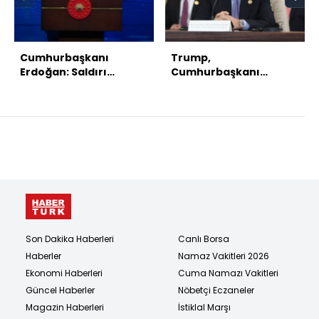
Cumhurbaşkanı
Trump,
Erdoğan: Saldırı
Cumhurbaşkanı
dalgasını birlikte
Erdoğan'ı Gazze Barış
püskürtebiliriz
Kurulu'na davet etti
Son Dakika Haberleri
Canlı Borsa
Haberler
Namaz Vakitleri 2026
Ekonomi Haberleri
Cuma Namazı Vakitleri
Güncel Haberler
Nöbetçi Eczaneler
Magazin Haberleri
İstiklal Marşı