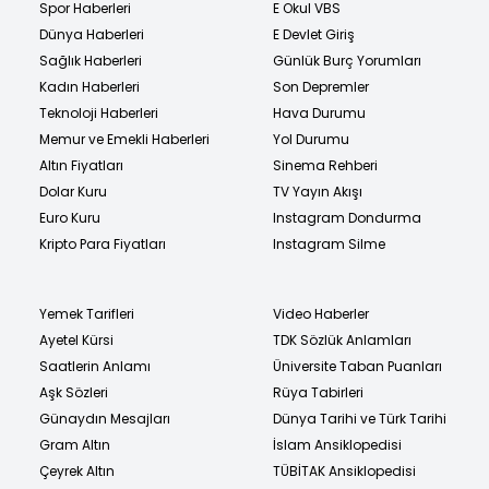
Spor Haberleri
E Okul VBS
Dünya Haberleri
E Devlet Giriş
Sağlık Haberleri
Günlük Burç Yorumları
Kadın Haberleri
Son Depremler
Teknoloji Haberleri
Hava Durumu
Memur ve Emekli Haberleri
Yol Durumu
Altın Fiyatları
Sinema Rehberi
Dolar Kuru
TV Yayın Akışı
Euro Kuru
Instagram Dondurma
Kripto Para Fiyatları
Instagram Silme
Yemek Tarifleri
Video Haberler
Ayetel Kürsi
TDK Sözlük Anlamları
Saatlerin Anlamı
Üniversite Taban Puanları
Aşk Sözleri
Rüya Tabirleri
Günaydın Mesajları
Dünya Tarihi ve Türk Tarihi
Gram Altın
İslam Ansiklopedisi
Çeyrek Altın
TÜBİTAK Ansiklopedisi