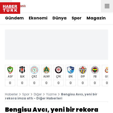
Canlı
Gündem
Ekonomi
Dünya
Spor
Magazin
ASF
BJK
ÇRZ
ALNY
ÇFK
EFK
EYP
FB
GS
0
0
0
0
0
0
0
0
0
Haberler
Spor
Diğer
Yüzme
Bengisu Avcı, yeni bir
rekora imza attı - Diğer Haberleri
Bengisu Avcı, yeni bir rekora