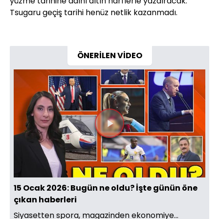
yüzme tarihine adını altın harflerle yazdıracak.
Tsugaru geçiş tarihi henüz netlik kazanmadı.
ÖNERİLEN VİDEO
Videoyu
Oynat
15 Ocak 2026: Bugün ne oldu? İşte günün öne
çıkan haberleri
Siyasetten spora, magazinden ekonomiye...