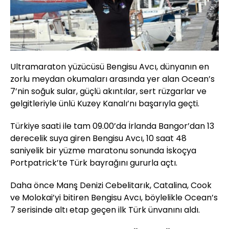
Ultramaraton yüzücüsü Bengisu Avcı, dünyanın en
zorlu meydan okumaları arasında yer alan Ocean’s
7’nin soğuk sular, güçlü akıntılar, sert rüzgarlar ve
gelgitleriyle ünlü Kuzey Kanalı’nı başarıyla geçti.
Türkiye saati ile tam 09.00’da İrlanda Bangor’dan 13
derecelik suya giren Bengisu Avcı, 10 saat 48
saniyelik bir yüzme maratonu sonunda İskoçya
Portpatrick’te Türk bayrağını gururla açtı.
Daha önce Manş Denizi Cebelitarık, Catalina, Cook
ve Molokai’yi bitiren Bengisu Avcı, böylelikle Ocean’s
7 serisinde altı etap geçen ilk Türk ünvanını aldı.