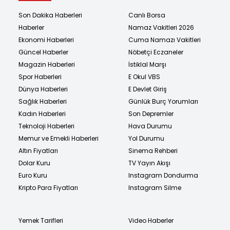
Son Dakika Haberleri
Canlı Borsa
Haberler
Namaz Vakitleri 2026
Ekonomi Haberleri
Cuma Namazı Vakitleri
Güncel Haberler
Nöbetçi Eczaneler
Magazin Haberleri
İstiklal Marşı
Spor Haberleri
E Okul VBS
Dünya Haberleri
E Devlet Giriş
Sağlık Haberleri
Günlük Burç Yorumları
Kadın Haberleri
Son Depremler
Teknoloji Haberleri
Hava Durumu
Memur ve Emekli Haberleri
Yol Durumu
Altın Fiyatları
Sinema Rehberi
Dolar Kuru
TV Yayın Akışı
Euro Kuru
Instagram Dondurma
Kripto Para Fiyatları
Instagram Silme
Yemek Tarifleri
Video Haberler