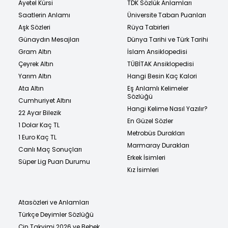
Ayetel Kürsi
TDK Sözlük Anlamları
Saatlerin Anlamı
Üniversite Taban Puanları
Aşk Sözleri
Rüya Tabirleri
Günaydın Mesajları
Dünya Tarihi ve Türk Tarihi
Gram Altın
İslam Ansiklopedisi
Çeyrek Altın
TÜBİTAK Ansiklopedisi
Yarım Altın
Hangi Besin Kaç Kalori
Ata Altın
Eş Anlamlı Kelimeler
Sözlüğü
Cumhuriyet Altını
Hangi Kelime Nasıl Yazılır?
22 Ayar Bilezik
En Güzel Sözler
1 Dolar Kaç TL
Metrobüs Durakları
1 Euro Kaç TL
Marmaray Durakları
Canlı Maç Sonuçları
Erkek İsimleri
Süper Lig Puan Durumu
Kız İsimleri
Atasözleri ve Anlamları
Türkçe Deyimler Sözlüğü
Çin Takvimi 2026 ve Bebek