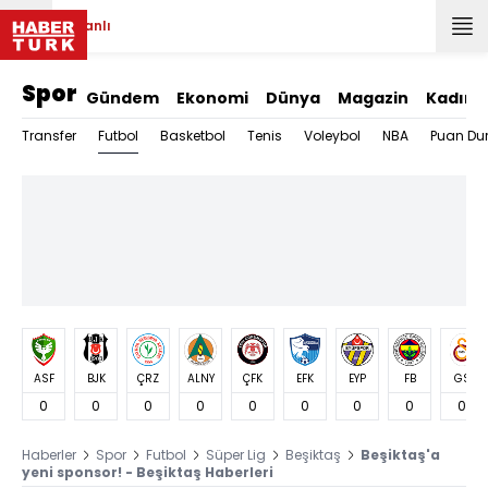
Canlı
Spor
Gündem
Ekonomi
Dünya
Magazin
Kadın
Futbol
Transfer
Basketbol
Tenis
Voleybol
NBA
Puan Du
ASF
BJK
ÇRZ
ALNY
ÇFK
EFK
EYP
FB
GS
0
0
0
0
0
0
0
0
0
Haberler
Spor
Futbol
Süper Lig
Beşiktaş
Beşiktaş'a
yeni sponsor! - Beşiktaş Haberleri