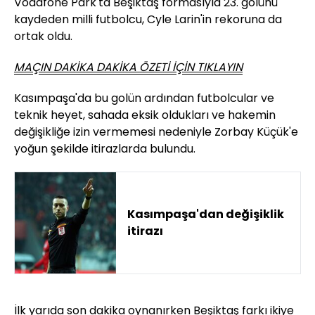
Vodafone Park'ta Beşiktaş formasıyla 23. golünü
kaydeden milli futbolcu, Cyle Larin'in rekoruna da
ortak oldu.
MAÇIN DAKİKA DAKİKA ÖZETİ İÇİN TIKLAYIN
Kasımpaşa'da bu golün ardından futbolcular ve
teknik heyet, sahada eksik oldukları ve hakemin
değişikliğe izin vermemesi nedeniyle Zorbay Küçük'e
yoğun şekilde itirazlarda bulundu.
Kasımpaşa'dan değişiklik
itirazı
İlk yarıda son dakika oynanırken Beşiktaş farkı ikiye