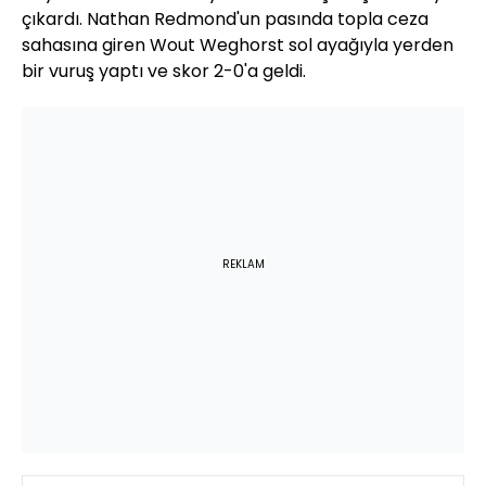
çıkardı. Nathan Redmond'un pasında topla ceza
sahasına giren Wout Weghorst sol ayağıyla yerden
bir vuruş yaptı ve skor 2-0'a geldi.
REKLAM