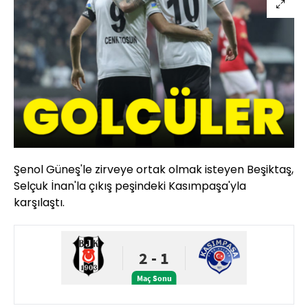
Şenol Güneş'le zirveye ortak olmak isteyen Beşiktaş,
Selçuk İnan'la çıkış peşindeki Kasımpaşa'yla
karşılaştı.