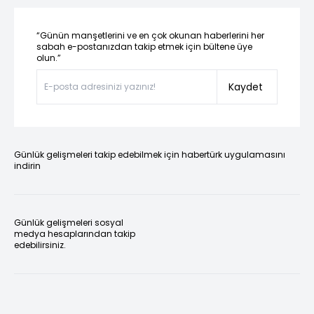
“Günün manşetlerini ve en çok okunan haberlerini her
sabah e-postanızdan takip etmek için bültene üye
olun.”
Kaydet
Günlük gelişmeleri takip edebilmek için habertürk uygulamasını
indirin
Günlük gelişmeleri sosyal
medya hesaplarından takip
edebilirsiniz.