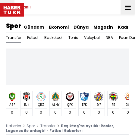
Canlı
Spor
Gündem
Ekonomi
Dünya
Magazin
Kadın
Transfer
Futbol
Basketbol
Tenis
Voleybol
NBA
Puan Du
ASF
BJK
ÇRZ
ALNY
ÇFK
EFK
EYP
FB
GS
0
0
0
0
0
0
0
0
0
Haberler
Spor
Transfer
Beşiktaş'ta ayrılık: Rosier,
Leganes ile anlaştı! - Futbol Haberleri