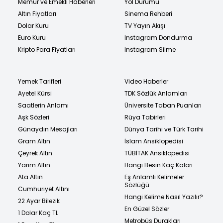
Memur ve Emekli Haberleri
Yol Durumu
Altın Fiyatları
Sinema Rehberi
Dolar Kuru
TV Yayın Akışı
Euro Kuru
Instagram Dondurma
Kripto Para Fiyatları
Instagram Silme
Yemek Tarifleri
Video Haberler
Ayetel Kürsi
TDK Sözlük Anlamları
Saatlerin Anlamı
Üniversite Taban Puanları
Aşk Sözleri
Rüya Tabirleri
Günaydın Mesajları
Dünya Tarihi ve Türk Tarihi
Gram Altın
İslam Ansiklopedisi
Çeyrek Altın
TÜBİTAK Ansiklopedisi
Yarım Altın
Hangi Besin Kaç Kalori
Ata Altın
Eş Anlamlı Kelimeler
Sözlüğü
Cumhuriyet Altını
Hangi Kelime Nasıl Yazılır?
22 Ayar Bilezik
En Güzel Sözler
1 Dolar Kaç TL
Metrobüs Durakları