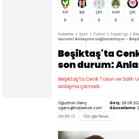
ASF
BJK
ÇRZ
ALNY
ÇFK
0
0
0
0
0
Haberler
Spor
Futbol
Süper Lig
Be
durum! Anlaşma sağlanamıyor - Beşik
Beşiktaş'ta Cen
son durum: Anla
Beşiktaş'ta Cenk Tosun ve Salih U
anlaşma çıkmadı
Oğuzhan Genç
Giriş:
28.08.202
ogenc@haberturk.com
Güncelleme:
ABONE OL