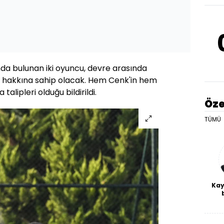
a bulunan iki oyuncu, devre arasında
a hakkına sahip olacak. Hem Cenk'in hem
 talipleri olduğu bildirildi.
Öze
TÜMÜ
Kay
De
haf
a