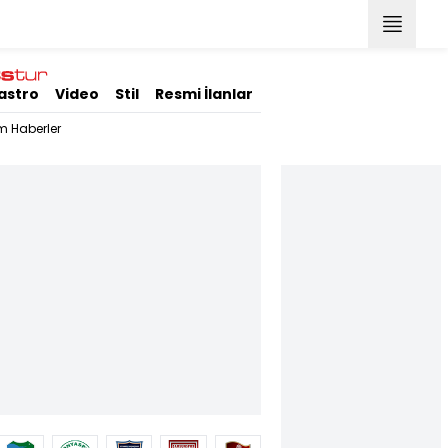
astro
Video
Stil
Resmi İlanlar
m Haberler