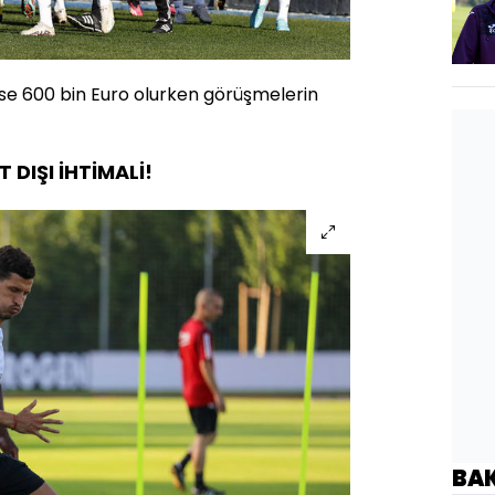
fi ise 600 bin Euro olurken görüşmelerin
 DIŞI İHTİMALİ!
BA