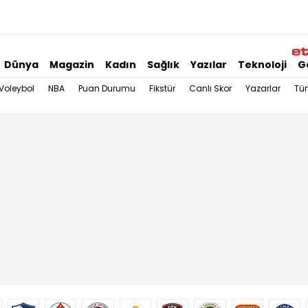
Dünya
Magazin
Kadın
Sağlık
Yazılar
Teknoloji
G
Voleybol
NBA
Puan Durumu
Fikstür
Canlı Skor
Yazarlar
Tü