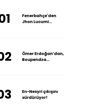
01
Fenerbahçe'den
Jhon Lucumi
hamlesi!
02
Ömer Erdoğan’dan,
Boupendza
açıklaması!
03
En-Nesyri çıkışını
sürdürüyor!