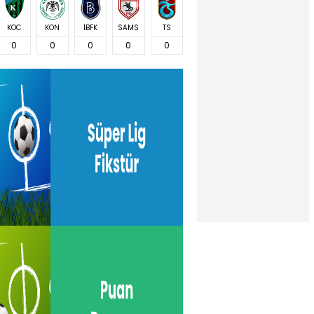
KOC
KON
İBFK
SAMS
TS
0
0
0
0
0