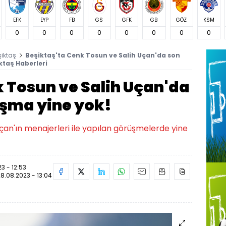
EFK
EYP
FB
GS
GFK
GB
GÖZ
KSM
0
0
0
0
0
0
0
0
şiktaş
Beşiktaş'ta Cenk Tosun ve Salih Uçan'da son
taş Haberleri
k Tosun ve Salih Uçan'da
şma yine yok!
çan'ın menajerleri ile yapılan görüşmelerde yine
3 - 12:53
28.08.2023 - 13:04