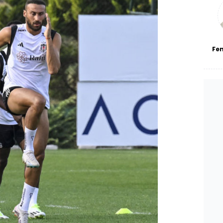
bl
Fe