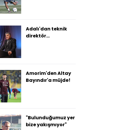
Adalı'dan teknik
direktör
açıklaması!
Amorim'den Altay
Bayındır'a müjde!
"Bulunduğumuz yer
bize yakışmıyor"