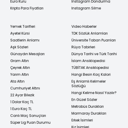
Euro Kuru
Instagram Dondurma
Kripto Para Fiyatları
Instagram Silme
Yemek Tarifleri
Video Haberler
Ayetel Kürsi
TDK Sözlük Anlamları
Saatlerin Anlamı
Üniversite Taban Puanları
Aşk Sözleri
Rüya Tabirleri
Günaydın Mesajları
Dünya Tarihi ve Türk Tarihi
Gram Altın
İslam Ansiklopedisi
Çeyrek Altın
TÜBİTAK Ansiklopedisi
Yarım Altın
Hangi Besin Kaç Kalori
Ata Altın
Eş Anlamlı Kelimeler
Sözlüğü
Cumhuriyet Altını
Hangi Kelime Nasıl Yazılır?
22 Ayar Bilezik
En Güzel Sözler
1 Dolar Kaç TL
Metrobüs Durakları
1 Euro Kaç TL
Marmaray Durakları
Canlı Maç Sonuçları
Erkek İsimleri
Süper Lig Puan Durumu
Kız İsimleri