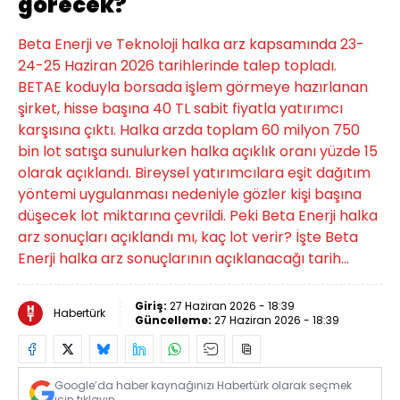
görecek?
Beta Enerji ve Teknoloji halka arz kapsamında 23-
24-25 Haziran 2026 tarihlerinde talep topladı.
BETAE koduyla borsada işlem görmeye hazırlanan
şirket, hisse başına 40 TL sabit fiyatla yatırımcı
karşısına çıktı. Halka arzda toplam 60 milyon 750
bin lot satışa sunulurken halka açıklık oranı yüzde 15
olarak açıklandı. Bireysel yatırımcılara eşit dağıtım
yöntemi uygulanması nedeniyle gözler kişi başına
düşecek lot miktarına çevrildi. Peki Beta Enerji halka
arz sonuçları açıklandı mı, kaç lot verir? İşte Beta
Enerji halka arz sonuçlarının açıklanacağı tarih...
Giriş:
27 Haziran 2026 - 18:39
Habertürk
Güncelleme:
27 Haziran 2026 - 18:39
Google’da haber kaynağınızı Habertürk olarak seçmek
için tıklayın