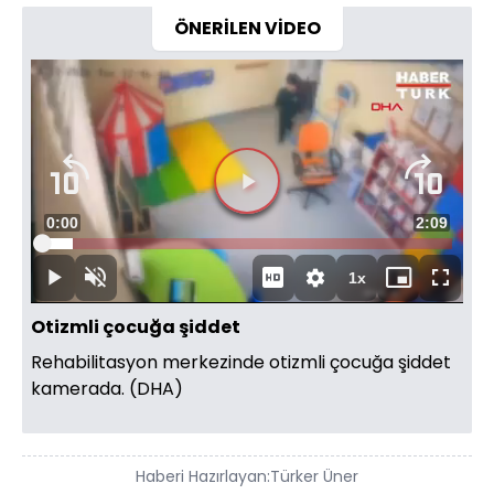
ÖNERİLEN VİDEO
Süre
0:00
Toplam
2:09
Yüklendi
:
7.65%
Süre
1x
Duraklat
Sesi
Oynatma
Mini
Tam
Aç
Hızı
oynatıcı
Ekran
Otizmli çocuğa şiddet
Rehabilitasyon merkezinde otizmli çocuğa şiddet
kamerada. (DHA)
Haberi Hazırlayan:
Türker Üner