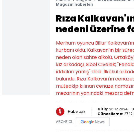
Magazin haberleri
Rıza Kalkavan'ı
nedeni üzerine f
Merhum oyuncu Billur Kalkavan'ın 
kurbanı oldu. Kalkavan'ın bir süre
neden olan sahte alkolü, Ortaköy'd
kız arkadaşı; Sibel Civelek; "Fena
iddiaları yanlış" dedi. İlkokul ark
bulundu. Rıza Kalkavan'ın cenazes
müteakip kılınan cenaze namazın
mezarının yanındaki mezara defn
Giriş:
26.12.2024 - 
Habertürk
Güncelleme:
27.12
ABONE OL