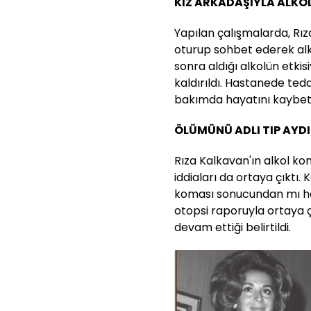
KIZ ARKADAŞIYLA ALKOL
Yapılan çalışmalarda, Rız
oturup sohbet ederek alkol
sonra aldığı alkolün etki
kaldırıldı. Hastanede ted
bakımda hayatını kaybett
ÖLÜMÜNÜ ADLI TIP AY
Rıza Kalkavan'ın alkol ko
iddiaları da ortaya çıktı.
koması sonucundan mı hay
otopsi raporuyla ortaya ç
devam ettiği belirtildi.