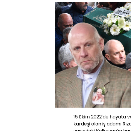
15 Ekim 2022'de hayata v
kardeşi olan iş adamı Rız
yaşındaki Kalkavan'ın hay