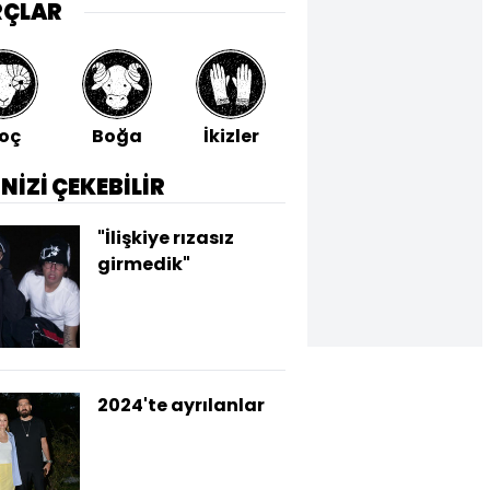
RÇLAR
oç
Boğa
İkizler
Yengeç
Aslan
İNİZİ ÇEKEBİLİR
"İlişkiye rızasız
girmedik"
2024'te ayrılanlar