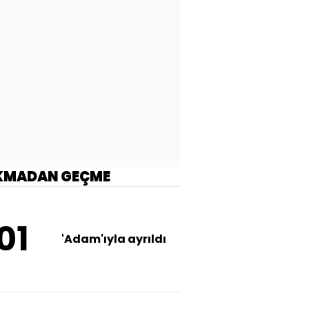
KMADAN GEÇME
01
'Adam'ıyla ayrıldı