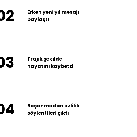
02
Erken yeni yıl mesajı
paylaştı
03
Trajik şekilde
hayatını kaybetti
04
Boşanmadan evlilik
söylentileri çıktı