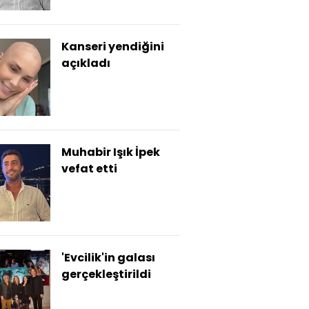
Kanseri yendiğini
açıkladı
Muhabir Işık İpek
vefat etti
'Evcilik'in galası
gerçekleştirildi