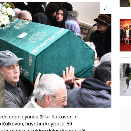
eda eden oyuncu Billur Kalkavan'ın
a Kalkavan, hayatını kaybetti. 59
atını sahte alkolden dolayı kaybettiği