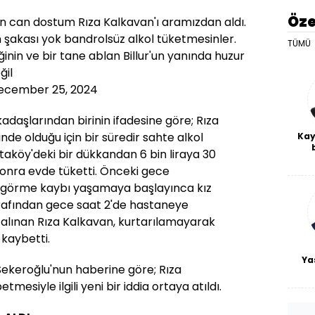
Öze
n can dostum Rıza Kalkavan'ı aramızdan aldı.
şin şakası yok bandrolsüz alkol tüketmesinler.
TÜMÜ
inin ve bir tane ablan Billur'un yanında huzur
ğil
ecember 25, 2024
rkadaşlarından birinin ifadesine göre; Rıza
nde olduğu için bir süredir sahte alkol
Kay
taköy'deki bir dükkandan 6 bin liraya 30
De
 sonra evde tüketti. Önceki gece
haf
a
, görme kaybı yaşamaya başlayınca kız
bl
arafından gece saat 2'de hastaneye
alınan Rıza Kalkavan, kurtarılamayarak
 kaybetti.
Ya
Şekeroğlu'nun haberine göre; Rıza
mesiyle ilgili yeni bir iddia ortaya atıldı.