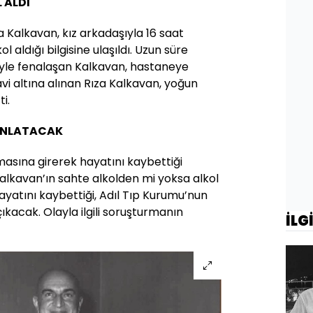
 ALDI
a Kalkavan, kız arkadaşıyla 16 saat
 aldığı bilgisine ulaşıldı. Uzun süre
siyle fenalaşan Kalkavan, hastaneye
avi altına alınan Rıza Kalkavan, yoğun
i.
DINLATACAK
masına girerek hayatını kaybettiği
 Kalkavan’ın sahte alkolden mi yoksa alkol
atını kaybettiği, Adıl Tıp Kurumu’nun
ıkacak. Olayla ilgili soruşturmanın
İLG