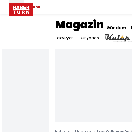
Canlı
Magazin
Gündem
Televizyon
Dünyadan
Haberler
Magazin
Rıza Kalkavan'ın 