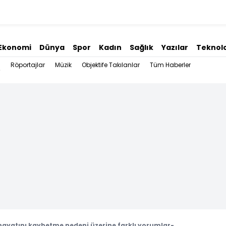
Ekonomi
Dünya
Spor
Kadın
Sağlık
Yazılar
Teknolo
Röportajlar
Müzik
Objektife Takılanlar
Tüm Haberler
hayatını kaybetme nedeni üzerine farklı yorumlar-