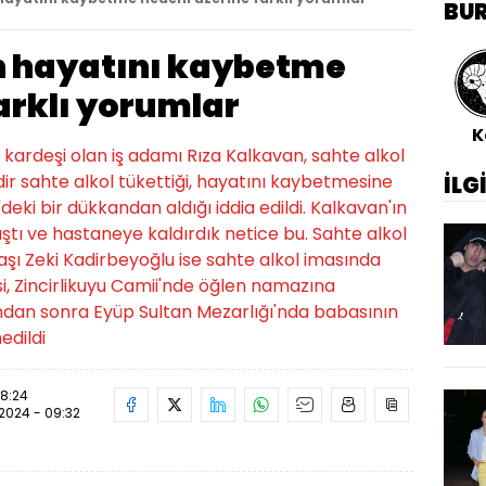
BU
n hayatını kaybetme
arklı yorumlar
K
kardeşi olan iş adamı Rıza Kalkavan, sahte alkol
dir sahte alkol tükettiği, hayatını kaybetmesine
İLG
eki bir dükkandan aldığı iddia edildi. Kalkavan'ın
laştı ve hastaneye kaldırdık netice bu. Sahte alkol
adaşı Zeki Kadirbeyoğlu ise sahte alkol imasında
i, Zincirlikuyu Camii'nde öğlen namazına
dan sonra Eyüp Sultan Mezarlığı'nda babasının
edildi
08:24
.2024 - 09:32