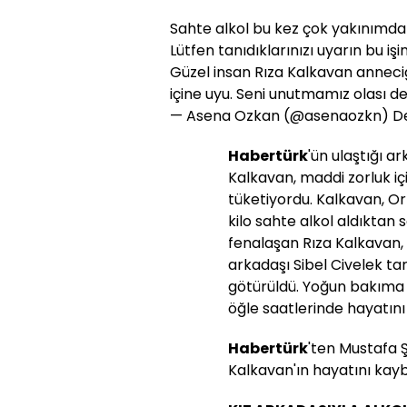
Sahte alkol bu kez çok yakınımda
Lütfen tanıdıklarınızı uyarın bu i
Güzel insan Rıza Kalkavan anneciğ
içine uyu. Seni unutmamız olası de
— Asena Ozkan (@asenaozkn)
D
Habertürk
'ün ulaştığı a
Kalkavan, maddi zorluk içi
tüketiyordu. Kalkavan, Or
kilo sahte alkol aldıktan
fenalaşan Rıza Kalkavan
arkadaşı Sibel Civelek t
götürüldü. Yoğun bakıma 
öğle saatlerinde hayatını
Habertürk
'ten Mustafa 
Kalkavan'ın hayatını kaybet