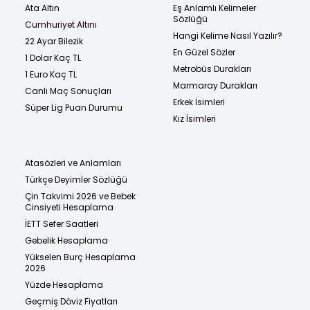
Ata Altın
Eş Anlamlı Kelimeler
Sözlüğü
Cumhuriyet Altını
Hangi Kelime Nasıl Yazılır?
22 Ayar Bilezik
En Güzel Sözler
1 Dolar Kaç TL
Metrobüs Durakları
1 Euro Kaç TL
Marmaray Durakları
Canlı Maç Sonuçları
Erkek İsimleri
Süper Lig Puan Durumu
Kız İsimleri
Atasözleri ve Anlamları
Türkçe Deyimler Sözlüğü
Çin Takvimi 2026 ve Bebek
Cinsiyeti Hesaplama
İETT Sefer Saatleri
Gebelik Hesaplama
Yükselen Burç Hesaplama
2026
Yüzde Hesaplama
Geçmiş Döviz Fiyatları