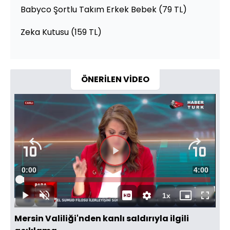
Babyco Şortlu Takım Erkek Bebek (79 TL)
Zeka Kutusu (159 TL)
ÖNERİLEN VİDEO
Videoyu
Süre
0:00
Toplam
4:00
Oynat
Yüklendi
:
2.47%
Süre
1x
Oynat
Sesi
Oynatma
Mini
Tam
Aç
Hızı
oynatıcı
Ekran
Mersin Valiliği'nden kanlı saldırıyla ilgili