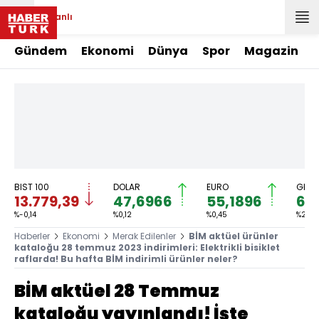
Canlı
Gündem
Ekonomi
Dünya
Spor
Magazin
BIST 100
DOLAR
EURO
GRAM
13.779,39
47,6966
55,1896
6.
%-0,14
%0,12
%0,45
%2,59
Haberler
Ekonomi
Merak Edilenler
BİM aktüel ürünler
kataloğu 28 temmuz 2023 indirimleri: Elektrikli bisiklet
raflarda! Bu hafta BİM indirimli ürünler neler?
BİM aktüel 28 Temmuz
kataloğu yayınlandı! İşte