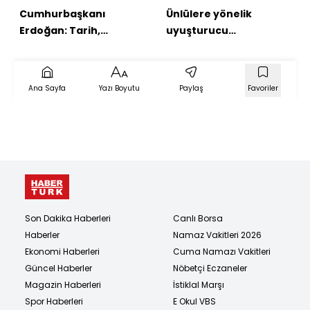
Cumhurbaşkanı
Ünlülere yönelik
Erdoğan: Tarih,
uyuşturucu
Türklere dost olmanın
operasyonu!
da düşman olmanın da
sonuçlarıyla doludur
Ana Sayfa
Yazı Boyutu
Paylaş
Favoriler
Son Dakika Haberleri
Canlı Borsa
Haberler
Namaz Vakitleri 2026
Ekonomi Haberleri
Cuma Namazı Vakitleri
Güncel Haberler
Nöbetçi Eczaneler
Magazin Haberleri
İstiklal Marşı
Spor Haberleri
E Okul VBS