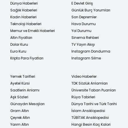
Dünya Haberleri
E Devlet Giriş
Sağlık Haberleri
Günlük Burç Yorumları
Kadın Haberleri
Son Depremler
Teknoloji Haberleri
Hava Durumu
Memur ve Emekli Haberleri
Yol Durumu
Altın Fiyatları
Sinema Rehberi
Dolar Kuru
TV Yayın Akışı
Euro Kuru
Instagram Dondurma
Kripto Para Fiyatları
Instagram Silme
Yemek Tarifleri
Video Haberler
Ayetel Kürsi
TDK Sözlük Anlamları
Saatlerin Anlamı
Üniversite Taban Puanları
Aşk Sözleri
Rüya Tabirleri
Günaydın Mesajları
Dünya Tarihi ve Türk Tarihi
Gram Altın
İslam Ansiklopedisi
Çeyrek Altın
TÜBİTAK Ansiklopedisi
Yarım Altın
Hangi Besin Kaç Kalori