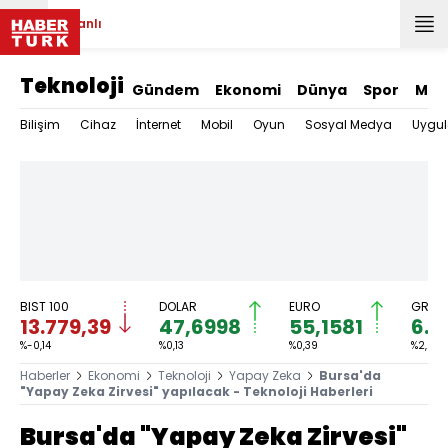
Canlı
Teknoloji
Gündem
Ekonomi
Dünya
Spor
Mag
Bilişim
Cihaz
İnternet
Mobil
Oyun
Sosyal Medya
Uygu
BIST 100
DOLAR
EURO
GRAM 
13.779,39
47,6998
55,1581
6.6
%-0,14
%0,13
%0,39
%2,59
Haberler
Ekonomi
Teknoloji
Yapay Zeka
Bursa'da
"Yapay Zeka Zirvesi" yapılacak - Teknoloji Haberleri
Bursa'da "Yapay Zeka Zirvesi"