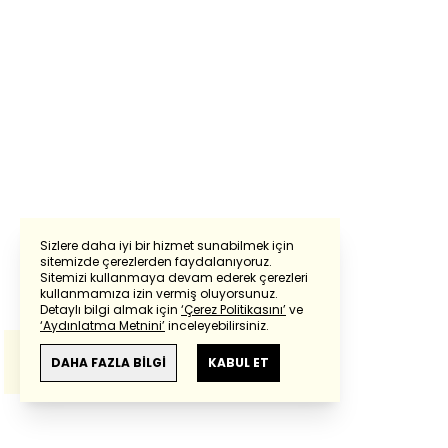
Sizlere daha iyi bir hizmet sunabilmek için
sitemizde çerezlerden faydalanıyoruz.
Sitemizi kullanmaya devam ederek çerezleri
Powered by
Translate
kullanmamıza izin vermiş oluyorsunuz.
Detaylı bilgi almak için
‘Çerez Politikasını’
ve
‘Aydınlatma Metnini’
inceleyebilirsiniz.
Bu çeviride
Google Translete
kullanılmıştır.
Anlam ve çeviri hatalarından
haberturk.com
DAHA FAZLA BİLGİ
KABUL ET
sorumlu değildir.