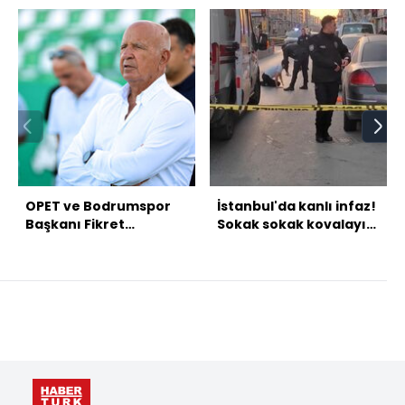
OPET ve Bodrumspor
İstanbul'da kanlı infaz!
Başkanı Fikret
Sokak sokak kovalayıp
Öztürk'ün villasını
öldürdüler
soyanlar yakalandı!