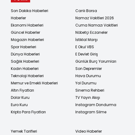
Son Dakika Haberleri
Canlı Borsa
Haberler
Namaz Vakitleri 2026
Ekonomi Haberleri
Cuma Namazı Vakitleri
Güncel Haberler
Nöbetçi Eczaneler
Magazin Haberleri
İstiklal Marşı
Spor Haberleri
E Okul VBS
Dünya Haberleri
E Devlet Giriş
Sağlık Haberleri
Günlük Burç Yorumları
Kadın Haberleri
Son Depremler
Teknoloji Haberleri
Hava Durumu
Memur ve Emekli Haberleri
Yol Durumu
Altın Fiyatları
Sinema Rehberi
Dolar Kuru
TV Yayın Akışı
Euro Kuru
Instagram Dondurma
Kripto Para Fiyatları
Instagram Silme
Yemek Tarifleri
Video Haberler