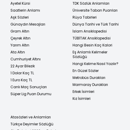
Ayetel Kürsi
TDK Sözlük Anlamları
Saatlerin Anlamı
Üniversite Taban Puanları
Aşk Sözleri
Rüya Tabirleri
Günaydın Mesajları
Dünya Tarihi ve Türk Tarihi
Gram Altın
İslam Ansiklopedisi
Çeyrek Altın
TÜBİTAK Ansiklopedisi
Yarım Altın
Hangi Besin Kaç Kalori
Ata Altın
Eş Anlamlı Kelimeler
Sözlüğü
Cumhuriyet Altını
Hangi Kelime Nasıl Yazılır?
22 Ayar Bilezik
En Güzel Sözler
1 Dolar Kaç TL
Metrobüs Durakları
1 Euro Kaç TL
Marmaray Durakları
Canlı Maç Sonuçları
Erkek İsimleri
Süper Lig Puan Durumu
Kız İsimleri
Atasözleri ve Anlamları
Türkçe Deyimler Sözlüğü