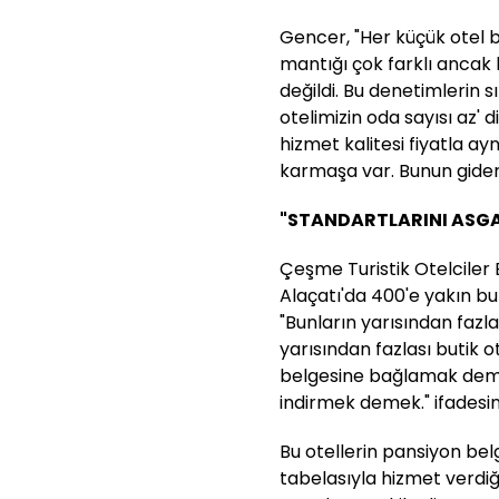
Gencer, "Her küçük otel but
mantığı çok farklı anca
değildi. Bu denetimlerin s
otelimizin oda sayısı az' 
hizmet kalitesi fiyatla ayn
karmaşa var. Bunun gideri
"STANDARTLARINI ASGA
Çeşme Turistik Otelciler
Alaçatı'da 400'e yakın bu
"Bunların yarısından fazla
yarısından fazlası butik 
belgesine bağlamak deme
indirmek demek." ifadesini
Bu otellerin pansiyon bel
tabelasıyla hizmet verdiğ