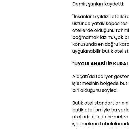
Demir, şunları kaydetti:
"İnsanlar 5 yıldızlı otelle
üstünde yatak kapasitesi 
otellerde olduğunu tahmin
boğmamak lazım. Çok prof
konusunda en doğru karar
uygulanabilir butik otel 
"UYGULANABİLİR KURAL
Alaçatı'da faaliyet göste
işletmesinin bölgede buti
biri olduğunu söyledi.
Butik otel standartlarını
butik otel ismiyle bu yerl
otel adı altında hizmet v
işletmelerin tabelaların