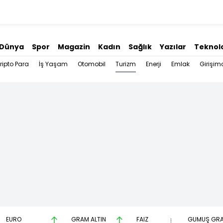
Dünya
Spor
Magazin
Kadın
Sağlık
Yazılar
Teknolo
Turizm
ripto Para
İş Yaşam
Otomobil
Enerji
Emlak
Girişimc
EURO
GRAM ALTIN
FAİZ
GÜMÜŞ GR