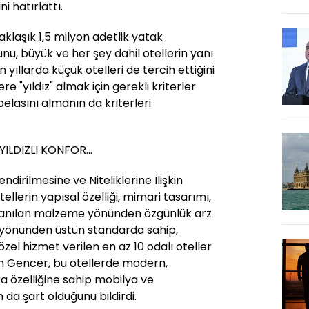
i hatırlattı.
klaşık 1,5 milyon adetlik yatak
nu, büyük ve her şey dahil otellerin yanı
on yıllarda küçük otelleri de tercih ettiğini
re "yıldız" almak için gerekli kriterler
abelasını almanın da kriterleri
ILDIZLI KONFOR...
ndirilmesine ve Niteliklerine İlişkin
llerin yapısal özelliği, mimari tasarımı,
llanılan malzeme yönünden özgünlük arz
s yönünden üstün standarda sahip,
 özel hizmet verilen en az 10 odalı oteller
an Gencer, bu otellerde modern,
a özelliğine sahip mobilya ve
da şart olduğunu bildirdi.