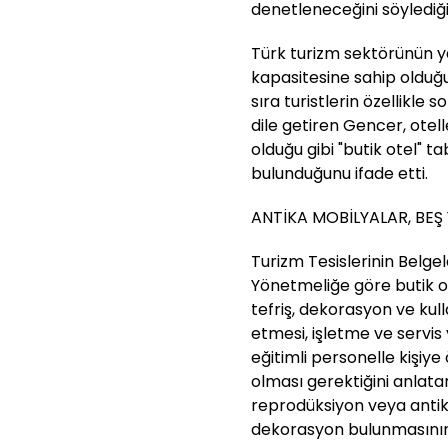
denetleneceğini söylediğin
Türk turizm sektörünün ya
kapasitesine sahip olduğu
sıra turistlerin özellikle s
dile getiren Gencer, otelle
olduğu gibi "butik otel" t
bulunduğunu ifade etti.
ANTİKA MOBİLYALAR, BEŞ Y
Turizm Tesislerinin Belgele
Yönetmeliğe göre butik ote
tefriş, dekorasyon ve ku
etmesi, işletme ve servi
eğitimli personelle kişiye
olması gerektiğini anlat
reprodüksiyon veya antik
dekorasyon bulunmasının 