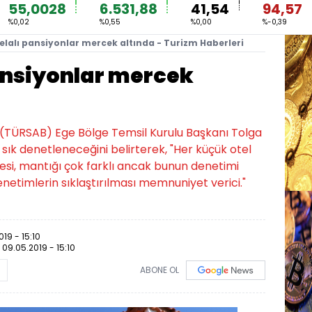
55,0028
6.531,88
41,54
94,57
%0,02
%0,55
%0,00
%-0,39
elalı pansiyonlar mercek altında - Turizm Haberleri
pansiyonlar mercek
i (TÜRSAB) Ege Bölge Temsil Kurulu Başkanı Tolga
 sık denetleneceğini belirterek, "Her küçük otel
tmesi, mantığı çok farklı ancak bunun denetimi
netimlerin sıklaştırılması memnuniyet verici."
19 - 15:10
:
09.05.2019 - 15:10
ABONE OL