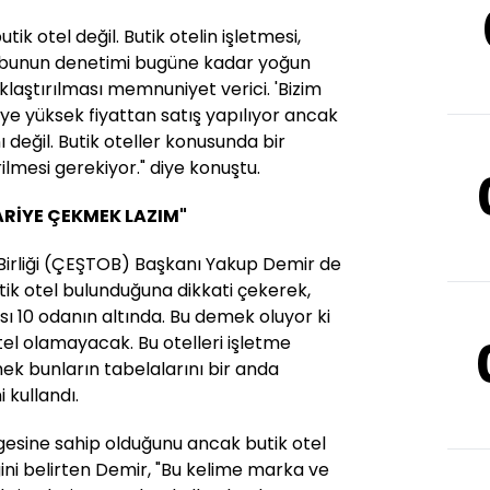
ik otel değil. Butik otelin işletmesi,
k bunun denetimi bugüne kadar yoğun
ıklaştırılması memnuniyet verici. 'Bizim
diye yüksek fiyattan satış yapılıyor ancak
ı değil. Butik oteller konusunda bir
lmesi gerekiyor." diye konuştu.
RİYE ÇEKMEK LAZIM"
 Birliği (ÇEŞTOB) Başkanı Yakup Demir de
tik otel bulunduğuna dikkati çekerek,
sı 10 odanın altında. Bu demek oluyor ki
otel olamayacak. Bu otelleri işletme
k bunların tabelalarını bir anda
 kullandı.
gesine sahip olduğunu ancak butik otel
ini belirten Demir, "Bu kelime marka ve