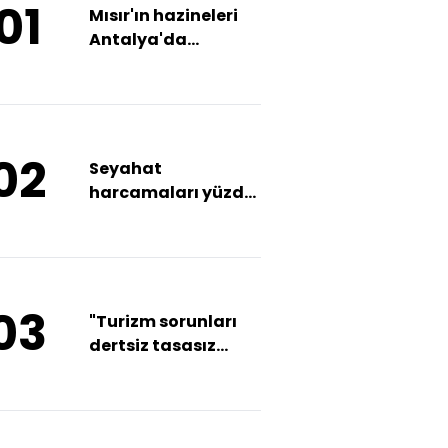
01
Mısır'ın hazineleri
Antalya'da
sergileniyor
02
Seyahat
harcamaları yüzde
116 arttı
03
"Turizm sorunları
dertsiz tasasız
aşar"