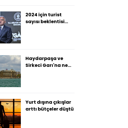
2024 için turist
sayısı beklentisi
yükseldi
Haydarpaşa ve
Sirkeci Garı'na ne
olacak?
Yurt dışına çıkışlar
arttı bütçeler düştü