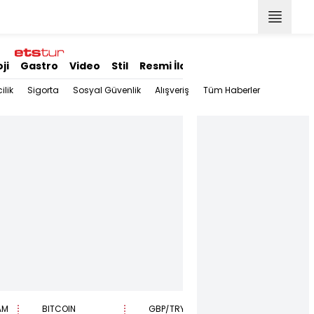
ji
Gastro
Video
Stil
Resmi İlanlar
ilik
Sigorta
Sosyal Güvenlik
Alışveriş
Tüm Haberler
AM
BITCOIN
GBP/TRY
EUR/USD