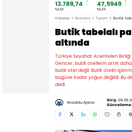
13.789,74
47,5949
%0,63
%0,04
Haberler
Ekonomi
Turizm
Butik tab
Butik tabelalı 
altında
Türkiye Seyahat Acenteleri Birliğ
Gencer, butik otellerin artık daha
butik otel değil. Butik otelin işle
bugüne kadar yoğun değildi. Bu de
dedi
Giriş:
09.05.20
Anadolu Ajansı
Güncelleme