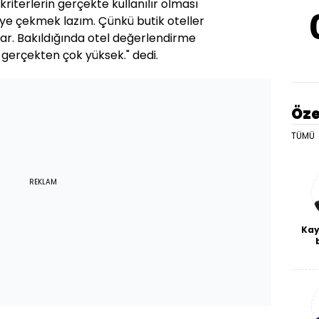
 kriterlerin gerçekte kullanılır olması
iye çekmek lazım. Çünkü butik oteller
lar. Bakıldığında otel değerlendirme
 gerçekten çok yüksek." dedi.
Öze
TÜMÜ
REKLAM
Kay
De
haf
a
bl