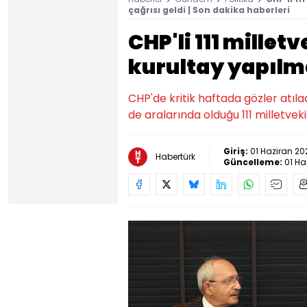
çağrısı geldi | Son dakika haberleri
CHP'li 111 mille
kurultay yapılma
CHP'de kritik haftada gözler atıl
de aralarında olduğu 111 milletvek
Giriş:
01 Haziran 20
Habertürk
Güncelleme:
01 Ha