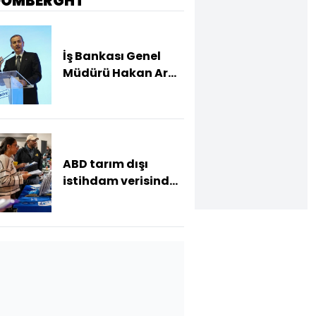
OOMBERGHT
İş Bankası Genel
Müdürü Hakan Aran
görevden ayrılıyor
ABD tarım dışı
istihdam verisinde
negatif sürpriz