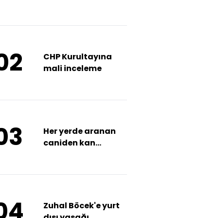
açıklamalar
02
CHP Kurultayına
mali inceleme
03
Her yerde aranan
caniden kan
donduran video!
İkisinin de kafasına
sıktım
04
Zuhal Böcek'e yurt
dışı yasağı