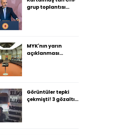
grup toplantısı
açıklaması
MYK'nın yarın
açıklanması
bekleniyor
Görüntüler tepki
çekmişti! 3 gözaltı
var