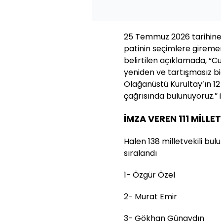
25 Temmuz 2026 tarihine
patinin seçimlere giremem
belirtilen açıklamada, “Cu
yeniden ve tartışmasız b
Olağanüstü Kurultay’ın 
çağrısında bulunuyoruz.” if
İMZA VEREN 111 MİLLET
Halen 138 milletvekili bulu
sıralandı
1- Özgür Özel
2- Murat Emir
3- Gökhan Günaydın