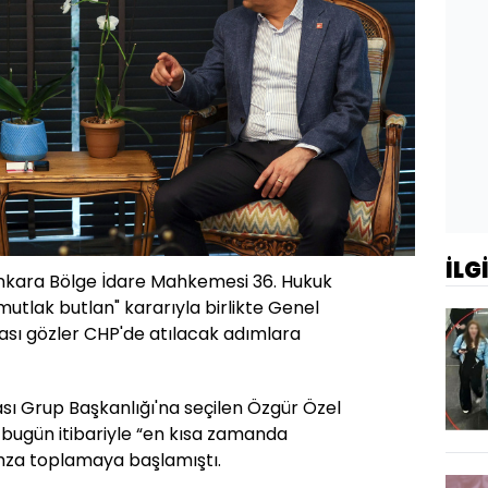
İLG
Ankara Bölge İdare Mahkemesi 36. Hukuk
 "mutlak butlan" kararıyla birlikte Genel
sı gözler CHP'de atılacak adımlara
sı Grup Başkanlığı'na seçilen Özgür Özel
, bugün itibariyle “en kısa zamanda
imza toplamaya başlamıştı.