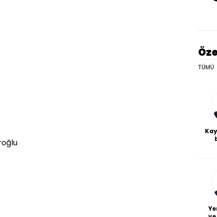
Öze
TÜMÜ
Kay
roğlu
De
haf
a
bl
Ye
ve