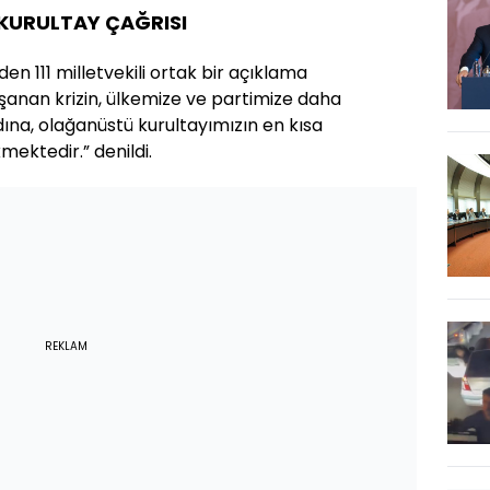
N KURULTAY ÇAĞRISI
en 111 milletvekili ortak bir açıklama
şanan krizin, ülkemize ve partimize daha
ına, olağanüstü kurultayımızın en kısa
ektedir.” denildi.
REKLAM