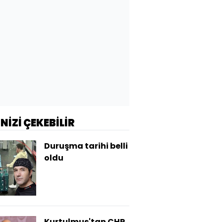
İNİZİ ÇEKEBİLİR
Duruşma tarihi belli
oldu
Kurtulmuş'tan CHP