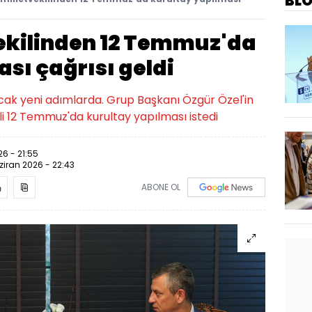
BL
tvekilinden 12 Temmuz'da
sı çağrısı geldi
acak yeni adımlarda. Grup Başkanı Özgür Özel'in
ili 12 Temmuz'da kurultay yapılması istedi
26 - 21:55
ziran 2026 - 22:43
ABONE OL