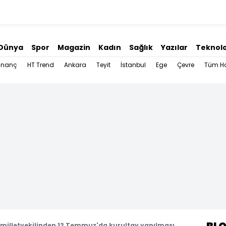
Dünya
Spor
Magazin
Kadın
Sağlık
Yazılar
Teknolo
İnanç
HT Trend
Ankara
Teyit
İstanbul
Ege
Çevre
Tüm Ha
11 milletvekilinden 12 Temmuz'da kurultay yapılması