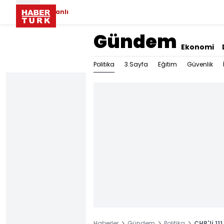
Canlı
Gündem
Ekonomi
Politika
3.Sayfa
Eğitim
Güvenlik
Haberler
Gündem
Politika
CHP'li 1