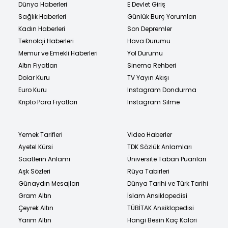
Dünya Haberleri
E Devlet Giriş
Sağlık Haberleri
Günlük Burç Yorumları
Kadın Haberleri
Son Depremler
Teknoloji Haberleri
Hava Durumu
Memur ve Emekli Haberleri
Yol Durumu
Altın Fiyatları
Sinema Rehberi
Dolar Kuru
TV Yayın Akışı
Euro Kuru
Instagram Dondurma
Kripto Para Fiyatları
Instagram Silme
Yemek Tarifleri
Video Haberler
Ayetel Kürsi
TDK Sözlük Anlamları
Saatlerin Anlamı
Üniversite Taban Puanları
Aşk Sözleri
Rüya Tabirleri
Günaydın Mesajları
Dünya Tarihi ve Türk Tarihi
Gram Altın
İslam Ansiklopedisi
Çeyrek Altın
TÜBİTAK Ansiklopedisi
Yarım Altın
Hangi Besin Kaç Kalori