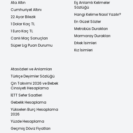
Ata Altın
Eş Anlamlı Kelimeler
Sözlüğü
Cumhuriyet Altını
Hangi Kelime Nasıl Yazılır?
22 Ayar Bilezik
En Güzel Sözler
1 Dolar Kaç TL
Metrobüs Durakları
1 Euro Kaç TL
Marmaray Durakları
Canlı Maç Sonuçları
Erkek İsimleri
Süper Lig Puan Durumu
Kız İsimleri
Atasözleri ve Anlamları
Türkçe Deyimler Sözlüğü
Çin Takvimi 2026 ve Bebek
Cinsiyeti Hesaplama
İETT Sefer Saatleri
Gebelik Hesaplama
Yükselen Burç Hesaplama
2026
Yüzde Hesaplama
Geçmiş Döviz Fiyatları