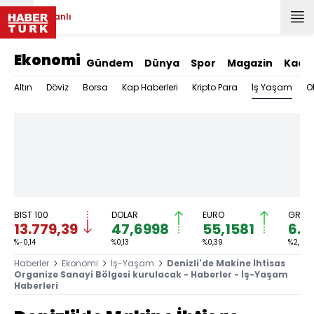
Canlı
Ekonomi
Gündem
Dünya
Spor
Magazin
Kadı
İş Yaşam
Altın
Döviz
Borsa
Kap Haberleri
Kripto Para
O
BIST 100
DOLAR
EURO
GRAM 
13.779,39
47,6998
55,1581
6.6
%-0,14
%0,13
%0,39
%2,59
Haberler
Ekonomi
İş-Yaşam
Denizli'de Makine İhtisas
Organize Sanayi Bölgesi kurulacak - Haberler - İş-Yaşam
Haberleri