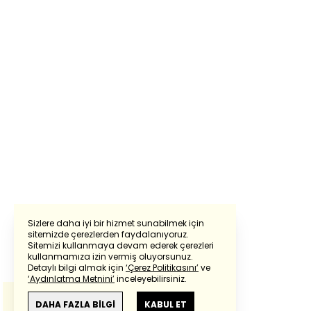
Sizlere daha iyi bir hizmet sunabilmek için
sitemizde çerezlerden faydalanıyoruz.
Sitemizi kullanmaya devam ederek çerezleri
Powered by
Translate
kullanmamıza izin vermiş oluyorsunuz.
Detaylı bilgi almak için
‘Çerez Politikasını’
ve
‘Aydınlatma Metnini’
inceleyebilirsiniz.
Bu çeviride
Google Translete
kullanılmıştır.
Anlam ve çeviri hatalarından
haberturk.com
DAHA FAZLA BİLGİ
KABUL ET