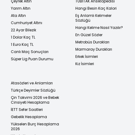
Çeyrek Altın
TÜBİTAK Ansiklopedisi
Yarım Altın
Hangi Besin Kaç Kalori
Ata Altın
Eş Anlamlı Kelimeler
Sözlüğü
Cumhuriyet Altını
Hangi Kelime Nasıl Yazılır?
22 Ayar Bilezik
En Güzel Sözler
1 Dolar Kaç TL
Metrobüs Durakları
1 Euro Kaç TL
Marmaray Durakları
Canlı Maç Sonuçları
Erkek İsimleri
Süper Lig Puan Durumu
Kız İsimleri
Atasözleri ve Anlamları
Türkçe Deyimler Sözlüğü
Çin Takvimi 2026 ve Bebek
Cinsiyeti Hesaplama
İETT Sefer Saatleri
Gebelik Hesaplama
Yükselen Burç Hesaplama
2026