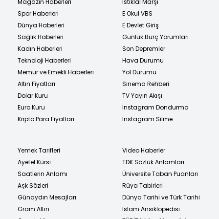
Magazin Haberleri
İstiklal Marşı
Spor Haberleri
E Okul VBS
Dünya Haberleri
E Devlet Giriş
Sağlık Haberleri
Günlük Burç Yorumları
Kadın Haberleri
Son Depremler
Teknoloji Haberleri
Hava Durumu
Memur ve Emekli Haberleri
Yol Durumu
Altın Fiyatları
Sinema Rehberi
Dolar Kuru
TV Yayın Akışı
Euro Kuru
Instagram Dondurma
Kripto Para Fiyatları
Instagram Silme
Yemek Tarifleri
Video Haberler
Ayetel Kürsi
TDK Sözlük Anlamları
Saatlerin Anlamı
Üniversite Taban Puanları
Aşk Sözleri
Rüya Tabirleri
Günaydın Mesajları
Dünya Tarihi ve Türk Tarihi
Gram Altın
İslam Ansiklopedisi