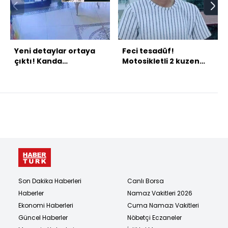
Yeni detaylar ortaya
Feci tesadüf!
çıktı! Kanda
Motosikletli 2 kuzen
alüminyum fosfit
çarpıştı!
aranacak!
Son Dakika Haberleri
Canlı Borsa
Haberler
Namaz Vakitleri 2026
Ekonomi Haberleri
Cuma Namazı Vakitleri
Güncel Haberler
Nöbetçi Eczaneler