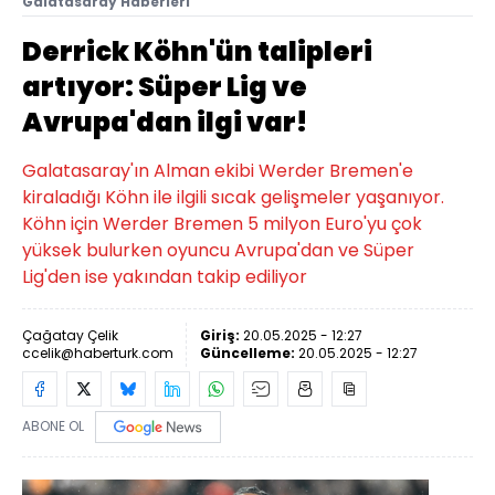
Galatasaray Haberleri
Derrick Köhn'ün talipleri
artıyor: Süper Lig ve
Avrupa'dan ilgi var!
Galatasaray'ın Alman ekibi Werder Bremen'e
kiraladığı Köhn ile ilgili sıcak gelişmeler yaşanıyor.
Köhn için Werder Bremen 5 milyon Euro'yu çok
yüksek bulurken oyuncu Avrupa'dan ve Süper
Lig'den ise yakından takip ediliyor
Çağatay Çelik
Giriş:
20.05.2025 - 12:27
ccelik@haberturk.com
Güncelleme:
20.05.2025 - 12:27
ABONE OL