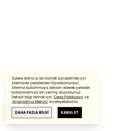
Sizlere daha iyi bir hizmet sunabilmek için
sitemizde çerezlerden faydalanıyoruz.
Sitemizi kullanmaya devam ederek çerezleri
Powered by
Translate
kullanmamıza izin vermiş oluyorsunuz.
Detaylı bilgi almak için
‘Çerez Politikasını’
ve
‘Aydınlatma Metnini’
inceleyebilirsiniz.
Bu çeviride
Google Translete
kullanılmıştır.
Anlam ve çeviri hatalarından
haberturk.com
DAHA FAZLA BİLGİ
KABUL ET
sorumlu değildir.