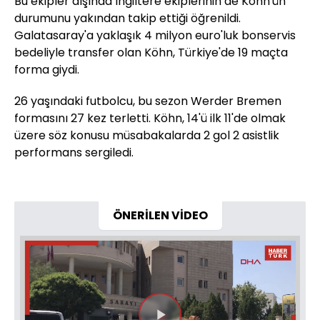
Bu ekipler dışında İngiltere ekiplerinin de Köhn'ün
durumunu yakından takip ettiği öğrenildi.
Galatasaray'a yaklaşık 4 milyon euro'luk bonservis
bedeliyle transfer olan Köhn, Türkiye'de 19 maçta
forma giydi.
26 yaşındaki futbolcu, bu sezon Werder Bremen
formasını 27 kez terletti. Köhn, 14'ü ilk 11'de olmak
üzere söz konusu müsabakalarda 2 gol 2 asistlik
performans sergiledi.
ÖNERİLEN VİDEO