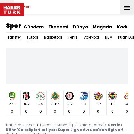
Canlı
Spor
Gündem
Ekonomi
Dünya
Magazin
Kadın
Futbol
Transfer
Basketbol
Tenis
Voleybol
NBA
Puan Du
ASF
BJK
ÇRZ
ALNY
ÇFK
EFK
EYP
FB
GS
0
0
0
0
0
0
0
0
0
Haberler
Spor
Futbol
Süper Lig
Galatasaray
Derrick
Köhn'ün talipleri artıyor: Süper Lig ve Avrupa'dan ilgi var! -