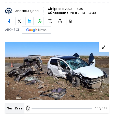
Giriş:
28.11.2023 - 14:39
Anadolu Ajansı
Güncelleme:
28.11.2023 - 14:39
ABONE OL
Sesli Dinle
0:00
/
0:27