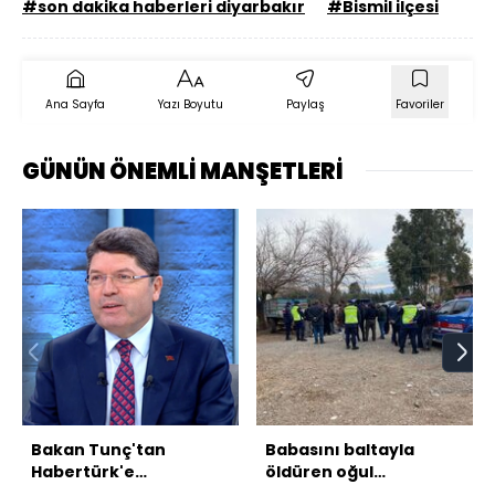
#son dakika haberleri diyarbakır
#Bismil ilçesi
Ana Sayfa
Yazı Boyutu
Paylaş
Favoriler
GÜNÜN ÖNEMLİ MANŞETLERİ
Bakan Tunç'tan
Babasını baltayla
Habertürk'e
öldüren oğul
açıklamalar
gözaltında