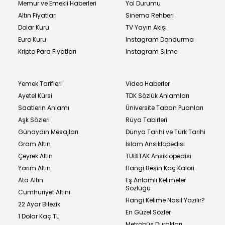
Memur ve Emekli Haberleri
Yol Durumu
Altın Fiyatları
Sinema Rehberi
Dolar Kuru
TV Yayın Akışı
Euro Kuru
Instagram Dondurma
Kripto Para Fiyatları
Instagram Silme
Yemek Tarifleri
Video Haberler
Ayetel Kürsi
TDK Sözlük Anlamları
Saatlerin Anlamı
Üniversite Taban Puanları
Aşk Sözleri
Rüya Tabirleri
Günaydın Mesajları
Dünya Tarihi ve Türk Tarihi
Gram Altın
İslam Ansiklopedisi
Çeyrek Altın
TÜBİTAK Ansiklopedisi
Yarım Altın
Hangi Besin Kaç Kalori
Ata Altın
Eş Anlamlı Kelimeler
Sözlüğü
Cumhuriyet Altını
Hangi Kelime Nasıl Yazılır?
22 Ayar Bilezik
En Güzel Sözler
1 Dolar Kaç TL
Metrobüs Durakları