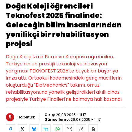
Doğa Koleji öğrencileri
Teknofest 2025 finalinde:
Geleceğin bilim insanlarından
yenilikçi bir rehabilitasyon
projesi
Doğa Koleji İzmir Bornova Kampüsü öğrencileri,
Türkiye'nin en prestijli teknoloji ve inovasyon
yarışması TEKNOFEST 2025'te büyük bir başarıya
imza attı. Ortaokul kademesindeki genç mucitlerin
oluşturduğu "BioMechanics" takımı, omuz
rehabilitasyonuna yönelik geliştirdikleri akıllı cihaz
projesiyle Türkiye Finalleri'ne kalmaya hak kazandı.
Giriş:
29.08.2025 - 11:17
Habertürk
Güncelleme:
29.08.2025 - 11:17