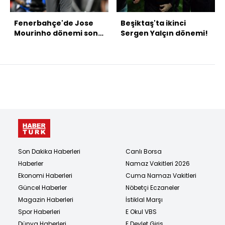
Fenerbahçe'de Jose
Beşiktaş'ta ikinci
Mourinho dönemi sona
Sergen Yalçın dönemi!
erdi!
Son Dakika Haberleri
Canlı Borsa
Haberler
Namaz Vakitleri 2026
Ekonomi Haberleri
Cuma Namazı Vakitleri
Güncel Haberler
Nöbetçi Eczaneler
Magazin Haberleri
İstiklal Marşı
Spor Haberleri
E Okul VBS
Dünya Haberleri
E Devlet Giriş