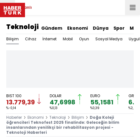
Canlı
Teknoloji
Gündem
Ekonomi
Dünya
Spor
Mag
Bilişim
Cihaz
İnternet
Mobil
Oyun
Sosyal Medya
Uygu
BIST 100
DOLAR
EURO
GRAM 
13.779,39
47,6998
55,1581
6.6
%-0,14
%0,13
%0,39
%2,59
Haberler
Ekonomi
Teknoloji
Bilişim
Doğa Koleji
öğrencileri Teknofest 2025 finalinde: Geleceğin bilim
insanlarından yenilikçi bir rehabilitasyon projesi -
Teknoloji Haberleri