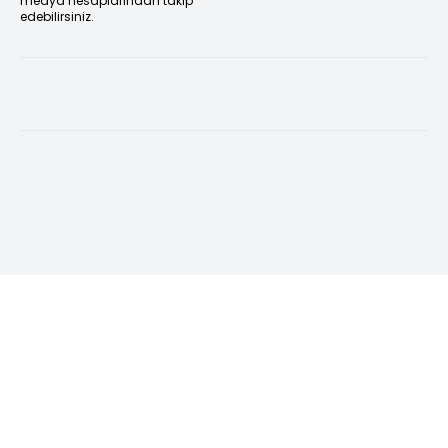
medya hesaplarından takip
edebilirsiniz.