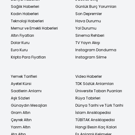
Sağlık Haberleri
Günlük Burç Yorumları
Kadın Haberleri
Son Depremler
Teknoloji Haberleri
Hava Durumu
Memur ve Emekli Haberleri
Yol Durumu
Altın Fiyatları
Sinema Rehberi
Dolar Kuru
TV Yayın Akışı
Euro Kuru
Instagram Dondurma
Kripto Para Fiyatları
Instagram Silme
Yemek Tarifleri
Video Haberler
Ayetel Kürsi
TDK Sözlük Anlamları
Saatlerin Anlamı
Üniversite Taban Puanları
Aşk Sözleri
Rüya Tabirleri
Günaydın Mesajları
Dünya Tarihi ve Türk Tarihi
Gram Altın
İslam Ansiklopedisi
Çeyrek Altın
TÜBİTAK Ansiklopedisi
Yarım Altın
Hangi Besin Kaç Kalori
Ata Altın
Eş Anlamlı Kelimeler