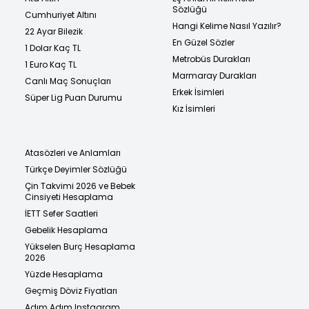
Sözlüğü
Cumhuriyet Altını
Hangi Kelime Nasıl Yazılır?
22 Ayar Bilezik
En Güzel Sözler
1 Dolar Kaç TL
Metrobüs Durakları
1 Euro Kaç TL
Marmaray Durakları
Canlı Maç Sonuçları
Erkek İsimleri
Süper Lig Puan Durumu
Kız İsimleri
Atasözleri ve Anlamları
Türkçe Deyimler Sözlüğü
Çin Takvimi 2026 ve Bebek
Cinsiyeti Hesaplama
İETT Sefer Saatleri
Gebelik Hesaplama
Yükselen Burç Hesaplama
2026
Yüzde Hesaplama
Geçmiş Döviz Fiyatları
Adım Adım Instagram