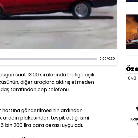
0:00
/
0:30
Öze
bugün saat 13.00 sıralarında trafiğe açık
TÜMÜ
cüsünün, diğer araçlara aldırış etmeden
tandaş tarafından cep telefonu
 hattına gönderilmesinin ardından
, aracın plakasından tespit ettiği ismi
Kay
 bin 200 lira para cezası uyguladı.
De
haf