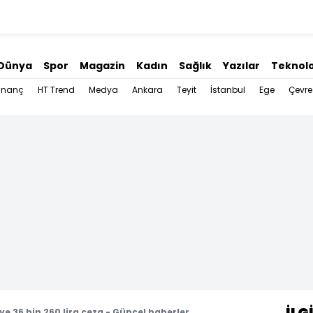
Dünya
Spor
Magazin
Kadın
Sağlık
Yazılar
Teknolo
İnanç
HT Trend
Medya
Ankara
Teyit
İstanbul
Ege
Çevre
ye 36 bin 260 lira ceza - Güncel haberler