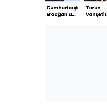
Cumhurbaşkanı
Torun
Erdoğan'dan
vahşeti!
açıklamalar
Dedesi v
babaann
katletti!