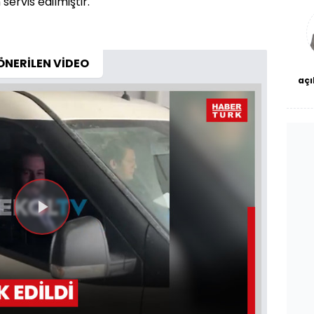
ervis edilmiştir.
a
bl
ÖNERİLEN VİDEO
açı
çö
Videoyu
Oynat