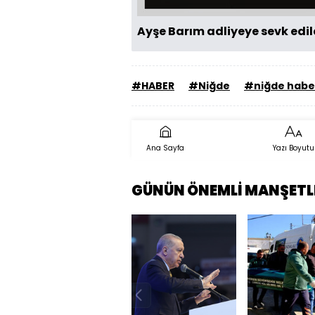
Ayşe Barım adliyeye sevk edil
#HABER
#Niğde
#niğde habe
Ana Sayfa
Yazı Boyutu
GÜNÜN ÖNEMLİ MANŞETL