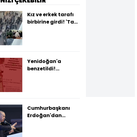
İNİZİ ÇEKEBİLİR
Kız ve erkek tarafı
birbirine girdi! 'Takı'
kavgası sokağa
taştı!
Yenidoğan'a
benzetildi!
Doktorun
iddialarına
inceleme!
Cumhurbaşkanı
Erdoğan'dan
açıklamalar