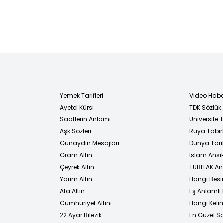
Yemek Tarifleri
Video Habe
Ayetel Kürsi
TDK Sözlük
i
Saatlerin Anlamı
Üniversite
Aşk Sözleri
Rüya Tabirl
Günaydın Mesajları
Dünya Tarih
Gram Altın
İslam Ansi
Çeyrek Altın
TÜBİTAK An
Yarım Altın
Hangi Besi
Ata Altın
Eş Anlamlı 
Cumhuriyet Altını
Hangi Kelim
22 Ayar Bilezik
En Güzel Sö