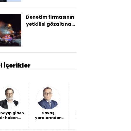
Denetim firmasının
yetkilisi gözaltına
alındı!
l İçerikler
nayıp giden
Savaş
İki "hain", iki
Marve
bir haber:
yaralarından
mukadderat
harika 
vlet, geçen
kadın sağlığına
ta 6 bin 314
uzanan bir