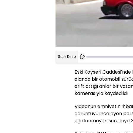
Sesli Dinle
Eski Kayseri Caddesi'nde 
alanda bir otomobil sürü
drift attığı anlar bir va
kamerasıyla kaydedildi.
Videonun emniyetin ihbar
görüntüyü inceleyen polis
açıklanmayan sürücüye 36