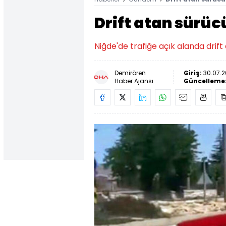
Drift atan sürüc
Niğde'de trafiğe açık alanda drift
Demirören
Giriş:
30.07.2
Haber Ajansı
Güncelleme