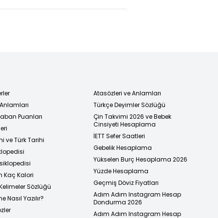
rler
Atasözleri ve Anlamları
 Anlamları
Türkçe Deyimler Sözlüğü
 Taban Puanları
Çin Takvimi 2026 ve Bebek
Cinsiyeti Hesaplama
eri
İETT Sefer Saatleri
i ve Türk Tarihi
Gebelik Hesaplama
klopedisi
Yükselen Burç Hesaplama 2026
siklopedisi
Yüzde Hesaplama
n Kaç Kalori
Geçmiş Döviz Fiyatları
Kelimeler Sözlüğü
Adım Adım Instagram Hesap
e Nasıl Yazılır?
Dondurma 2026
zler
Adım Adım Instagram Hesap