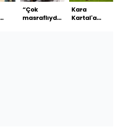
“Çok
Kara
Elek
masraflıydı,
Kartal'a
fat
e
geri çektik”
İngiliz
yen
esini
kanat!
başl