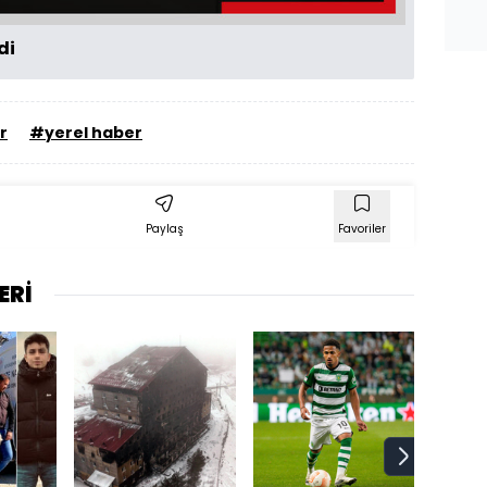
di
r
#yerel haber
Paylaş
Favoriler
ERİ