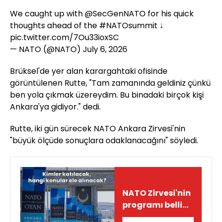
We caught up with
@SecGenNATO
for his quick
thoughts ahead of the
#NATOsummit
↓
pic.twitter.com/7Ou33ioxSC
— NATO (@NATO)
July 6, 2026
Brüksel'de yer alan karargahtaki ofisinde
görüntülenen Rutte, "Tam zamanında geldiniz çünkü
ben yola çıkmak üzereydim. Bu binadaki birçok kişi
Ankara'ya gidiyor." dedi.
Rutte, iki gün sürecek NATO Ankara Zirvesi'nin
"büyük ölçüde sonuçlara odaklanacağını" söyledi.
NATO Zirvesi'nin
programı belli
oldu