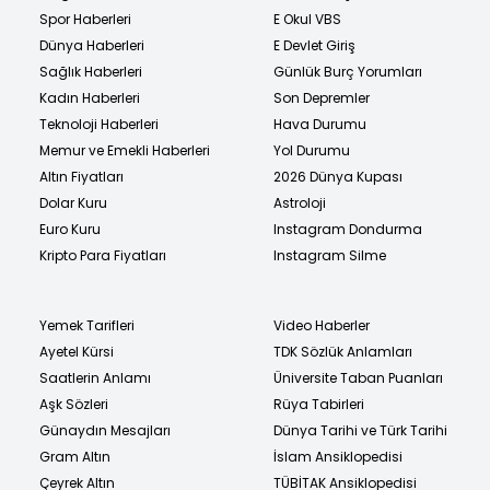
Spor Haberleri
E Okul VBS
Dünya Haberleri
E Devlet Giriş
Sağlık Haberleri
Günlük Burç Yorumları
Kadın Haberleri
Son Depremler
Teknoloji Haberleri
Hava Durumu
Memur ve Emekli Haberleri
Yol Durumu
Altın Fiyatları
2026 Dünya Kupası
Dolar Kuru
Astroloji
Euro Kuru
Instagram Dondurma
Kripto Para Fiyatları
Instagram Silme
Yemek Tarifleri
Video Haberler
Ayetel Kürsi
TDK Sözlük Anlamları
Saatlerin Anlamı
Üniversite Taban Puanları
Aşk Sözleri
Rüya Tabirleri
Günaydın Mesajları
Dünya Tarihi ve Türk Tarihi
Gram Altın
İslam Ansiklopedisi
Çeyrek Altın
TÜBİTAK Ansiklopedisi