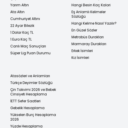
Yarım Altın
Hangi Besin Kaç Kalori
Ata Altın
Eş Anlamlı Kelimeler
Sözlüğü
Cumhuriyet Altını
Hangi Kelime Nasıl Yazılır?
22 Ayar Bilezik
En Güzel Sözler
1 Dolar Kaç TL
Metrobüs Durakları
1 Euro Kaç TL
Marmaray Durakları
Canlı Maç Sonuçları
Erkek İsimleri
Süper Lig Puan Durumu
Kız İsimleri
Atasözleri ve Anlamları
Türkçe Deyimler Sözlüğü
Çin Takvimi 2026 ve Bebek
Cinsiyeti Hesaplama
İETT Sefer Saatleri
Gebelik Hesaplama
Yükselen Burç Hesaplama
2026
Yüzde Hesaplama