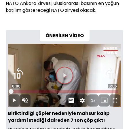
NATO Ankara Zirvesi, uluslararası basının en yoğun
katılım göstereceği NATO zirvesi olacak.
ÖNERİLEN VİDEO
Süre
0:00
Toplam
6:05
Yüklendi
:
1.41%
Süre
1x
Duraklat
Sesi
Oynatma
Mini
Tam
Aç
Hızı
oynatıcı
Ekran
Biriktirdiği çöpler nedeniyle mahsur kalıp
yardım istediği daireden 7 ton çöp çıktı