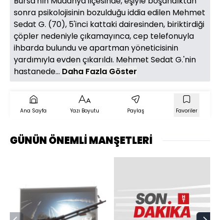
Bursa'nın Mudanya ilçesinde, eşiyle boşandıktan
sonra psikolojisinin bozulduğu iddia edilen Mehmet
Sedat G. (70), 5'inci kattaki dairesinden, biriktirdiği
çöpler nedeniyle çıkamayınca, cep telefonuyla
ihbarda bulundu ve apartman yöneticisinin
yardımıyla evden çıkarıldı. Mehmet Sedat G.'nin
hastanede...
Daha Fazla Göster
Ana Sayfa
Yazı Boyutu
Paylaş
Favoriler
GÜNÜN ÖNEMLİ MANŞETLERİ