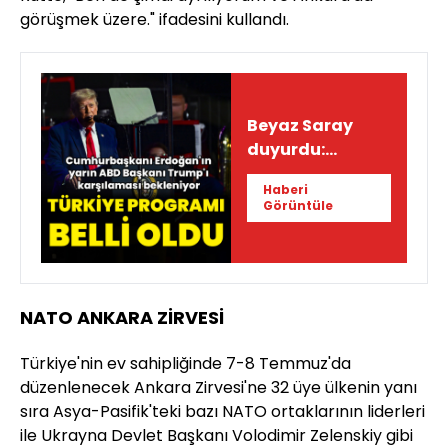
görüşmek üzere." ifadesini kullandı.
Beyaz Saray
duyurdu:
Trump'ın Türkiye
Haberi
programı
Görüntüle
NATO ANKARA ZİRVESİ
Türkiye'nin ev sahipliğinde 7-8 Temmuz'da
düzenlenecek Ankara Zirvesi'ne 32 üye ülkenin yanı
sıra Asya-Pasifik'teki bazı NATO ortaklarının liderleri
ile Ukrayna Devlet Başkanı Volodimir Zelenskiy gibi