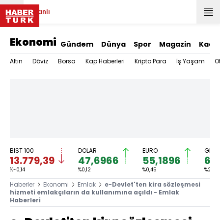
Canlı
Ekonomi
Gündem
Dünya
Spor
Magazin
Kadı
Altın
Döviz
Borsa
Kap Haberleri
Kripto Para
İş Yaşam
O
BIST 100
DOLAR
EURO
GRAM
13.779,39
47,6966
55,1896
6.
%-0,14
%0,12
%0,45
%2,59
Haberler
Ekonomi
Emlak
e-Devlet'ten kira sözleşmesi
hizmeti emlakçıların da kullanımına açıldı - Emlak
Haberleri