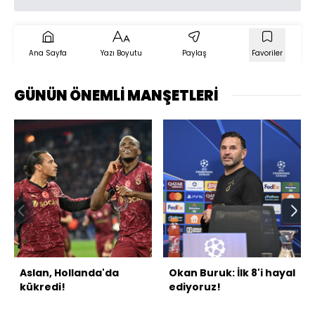
Ana Sayfa
Yazı Boyutu
Paylaş
Favoriler
GÜNÜN ÖNEMLİ MANŞETLERİ
Aslan, Hollanda'da
Okan Buruk: İlk 8'i hayal
kükredi!
ediyoruz!