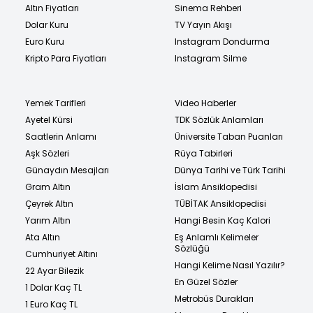
Altın Fiyatları
Sinema Rehberi
Dolar Kuru
TV Yayın Akışı
Euro Kuru
Instagram Dondurma
Kripto Para Fiyatları
Instagram Silme
Yemek Tarifleri
Video Haberler
Ayetel Kürsi
TDK Sözlük Anlamları
Saatlerin Anlamı
Üniversite Taban Puanları
Aşk Sözleri
Rüya Tabirleri
Günaydın Mesajları
Dünya Tarihi ve Türk Tarihi
Gram Altın
İslam Ansiklopedisi
Çeyrek Altın
TÜBİTAK Ansiklopedisi
Yarım Altın
Hangi Besin Kaç Kalori
Ata Altın
Eş Anlamlı Kelimeler
Sözlüğü
Cumhuriyet Altını
Hangi Kelime Nasıl Yazılır?
22 Ayar Bilezik
En Güzel Sözler
1 Dolar Kaç TL
Metrobüs Durakları
1 Euro Kaç TL