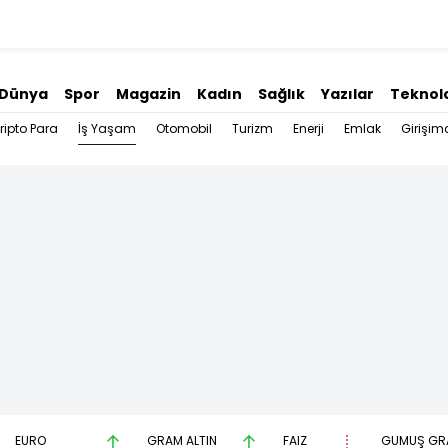
Dünya
Spor
Magazin
Kadın
Sağlık
Yazılar
Teknolo
İş Yaşam
ripto Para
Otomobil
Turizm
Enerji
Emlak
Girişimc
EURO
GRAM ALTIN
FAİZ
GÜMÜŞ GR