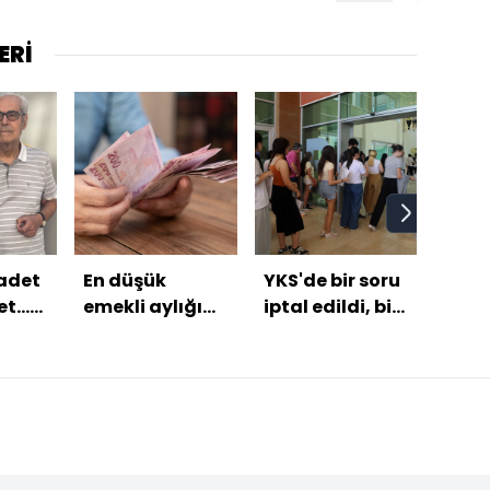
ERİ
adet
En düşük
YKS'de bir soru
Dura
...
emekli aylığı
iptal edildi, bir
doğr
TL'yi
ne kadar
sorunun cevabı
cı
olacak?
değişti
i