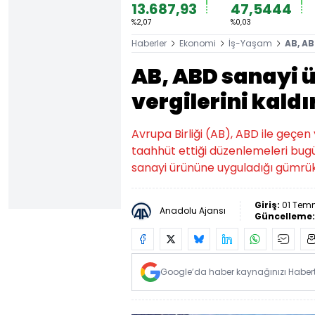
13.687,93
47,5444
%2,07
%0,03
Haberler
Ekonomi
İş-Yaşam
AB, AB
AB, ABD sanayi 
vergilerini kaldı
Avrupa Birliği (AB), ABD ile geçe
taahhüt ettiği düzenlemeleri bug
sanayi ürününe uyguladığı gümrük 
Giriş:
01 Temm
Anadolu Ajansı
Güncelleme
Google’da haber kaynağınızı Habertü