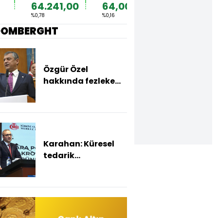
64.241,00
64,0002
1,1533
%0,78
%0,16
%0,21
OOMBERGHT
Özgür Özel
hakkında fezleke
hazırlandı
Karahan: Küresel
tedarik
zincirlerindeki
yönlenmeyle
ihracatımız
hızlandı