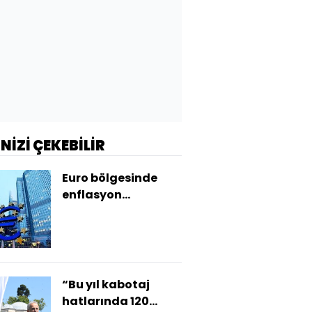
İNİZİ ÇEKEBİLİR
Euro bölgesinde
enflasyon
haziranda geriledi
“Bu yıl kabotaj
hatlarında 120