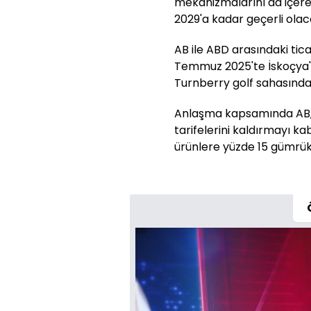
mekanizmalarını da içere
2029'a kadar geçerli olac
AB ile ABD arasındaki tic
Temmuz 2025'te İskoçya'
Turnberry golf sahasında
Anlaşma kapsamında AB, 
tarifelerini kaldırmayı k
ürünlere yüzde 15 gümrük 