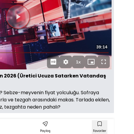
Videoyu
Oynat
Toplam
39:14
Süre
1x
Oynatma
Mini
Tam
Hızı
oynatıcı
Ekran
an 2026 (Üretici Ucuza Satarken Vatandaş
mi? Sebze-meyvenin fiyat yolculuğu. Sofraya
arla ve tezgah arasındaki makas. Tarlada ekilen,
uz, tezgahta neden pahalı?
Paylaş
Favoriler