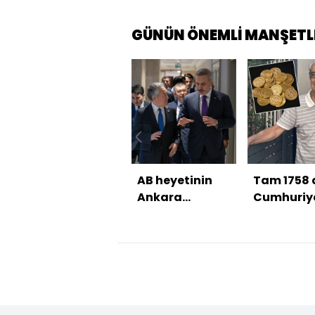
GÜNÜN ÖNEMLİ MANŞETL
AB heyetinin
Tam 1758 
Ankara
Cumhuriyet
ziyareti
72 milyon 
kaptırdı a
tecrübesin
anlattı!