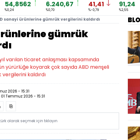
54,8562
6.240,67
41,41
91,24
%0,24
%0,70
%-0,79
%2,55
BL
D sanayi ürünlerine gümrük vergilerini kaldırdı
ürünlerine gümrük
rdı
n yıl varılan ticaret anlaşması kapsamında
ün yürürlüğe koyarak çok sayıda ABD menşeli
vergilerini kaldırdı
uz 2026 - 15:31
:
01 Temmuz 2026 - 15:31
rk olarak seçmek için tıklayın