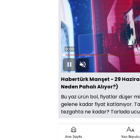
Süre
0:00
Yüklendi
:
0.25%
Oynat
Sesi
Aç
Habertürk Manşet - 29 Hazir
Neden Pahalı Alıyor?)
Bu yaz ürün bol, fiyatlar düşer 
gelene kadar fiyat katlanıyor. T
tezgahta ne kadar? Tarlada uc
Ana Sayfa
Yazı Boyutu