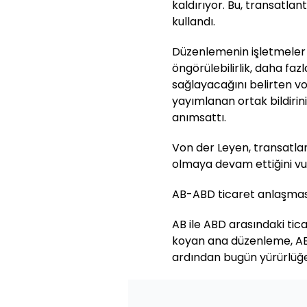
kaldırıyor. Bu, transatlanti
kullandı.
Düzenlemenin işletmeler v
öngörülebilirlik, daha fa
sağlayacağını belirten v
yayımlanan ortak bildirin
anımsattı.
Von der Leyen, transatlant
olmaya devam ettiğini vu
AB-ABD ticaret anlaşması,
AB ile ABD arasındaki ti
koyan ana düzenleme, AB
ardından bugün yürürlüğe 