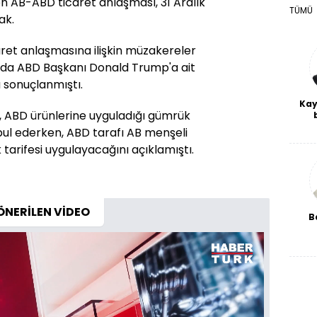
n AB-ABD ticaret anlaşması, 31 Aralık
TÜMÜ
ak.
aret anlaşmasına ilişkin müzakereler
da ABD Başkanı Donald Trump'a ait
 sonuçlanmıştı.
Kay
ABD ürünlerine uyguladığı gümrük
De
abul ederken, ABD tarafı AB menşeli
haf
tarifesi uygulayacağını açıklamıştı.
a
bl
ÖNERİLEN VİDEO
B
fab