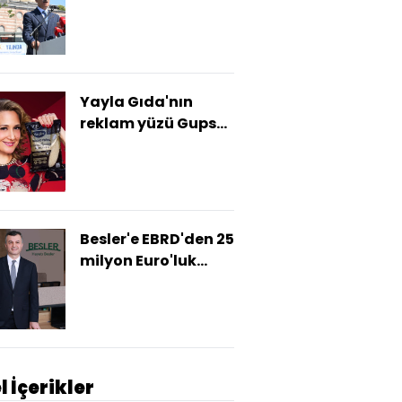
milyon yolcu ve 10
milyon aracı
aşacağız”
Yayla Gıda'nın
reklam yüzü Gupse
Özay oldu
Besler'e EBRD'den 25
milyon Euro'luk
finansman
l İçerikler