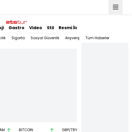
ji
Gastro
Video
Stil
Resmi İlanlar
ilik
Sigorta
Sosyal Güvenlik
Alışveriş
Tüm Haberler
AM
BITCOIN
GBP/TRY
EUR/USD