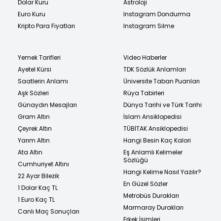
Dolar Kuru
Astroloji
Euro Kuru
Instagram Dondurma
Kripto Para Fiyatları
Instagram Silme
Yemek Tarifleri
Video Haberler
Ayetel Kürsi
TDK Sözlük Anlamları
Saatlerin Anlamı
Üniversite Taban Puanları
Aşk Sözleri
Rüya Tabirleri
Günaydın Mesajları
Dünya Tarihi ve Türk Tarihi
Gram Altın
İslam Ansiklopedisi
Çeyrek Altın
TÜBİTAK Ansiklopedisi
Yarım Altın
Hangi Besin Kaç Kalori
Ata Altın
Eş Anlamlı Kelimeler
Sözlüğü
Cumhuriyet Altını
Hangi Kelime Nasıl Yazılır?
22 Ayar Bilezik
En Güzel Sözler
1 Dolar Kaç TL
Metrobüs Durakları
1 Euro Kaç TL
Marmaray Durakları
Canlı Maç Sonuçları
Erkek İsimleri