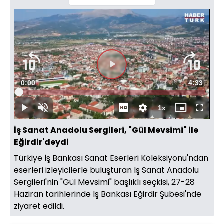
Videoyu
Süre
0:00
Toplam
4:33
Oynat
Yüklendi
:
1.48%
Süre
1x
Oynat
Sesi
Oynatma
Mini
Tam
Aç
Hızı
oynatıcı
Ekran
İş Sanat Anadolu Sergileri, "Gül Mevsimi" ile
Eğirdir'deydi
Türkiye İş Bankası Sanat Eserleri Koleksiyonu'ndan
eserleri izleyicilerle buluşturan İş Sanat Anadolu
Sergileri'nin "Gül Mevsimi" başlıklı seçkisi, 27-28
Haziran tarihlerinde İş Bankası Eğirdir Şubesi'nde
ziyaret edildi.