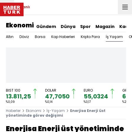
Canlı
Ekonomi
Gündem
Dünya
Spor
Magazin
Kadı
İş Yaşam
Altın
Döviz
Borsa
Kap Haberleri
Kripto Para
O
BIST 100
DOLAR
EURO
GRAM
13.811,25
47,7050
55,0324
6.6
%0,09
%0,14
%0,17
%2,00
Haberler
Ekonomi
İş-Yaşam
Enerjisa Enerji üst
yönetiminde görev değişimi
Enerjisa Enerji üst yönetiminde