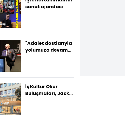
sanat ajandası
"Adalet dostlarıyla
yolumuza devam
ediyoruz"
İş Kültür Okur
Buluşmaları, Jack
London ile Sürüyor