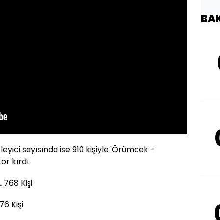
BA
leyici sayısında ise 910 kişiyle 'Örümcek -
r kırdı.
.
768 Kişi
76 Kişi