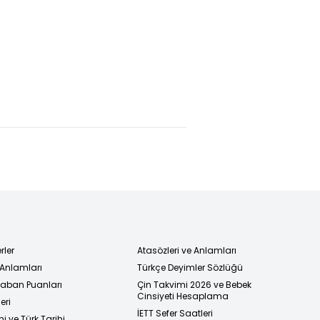
rler
Atasözleri ve Anlamları
 Anlamları
Türkçe Deyimler Sözlüğü
 Taban Puanları
Çin Takvimi 2026 ve Bebek
Cinsiyeti Hesaplama
eri
İETT Sefer Saatleri
i ve Türk Tarihi