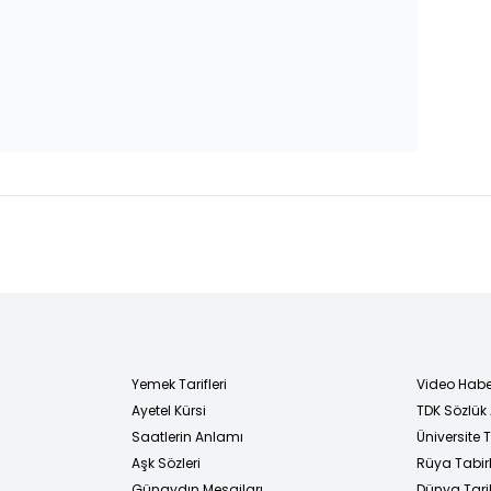
Yemek Tarifleri
Video Habe
Ayetel Kürsi
TDK Sözlük
i
Saatlerin Anlamı
Üniversite
Aşk Sözleri
Rüya Tabirl
Günaydın Mesajları
Dünya Tarih