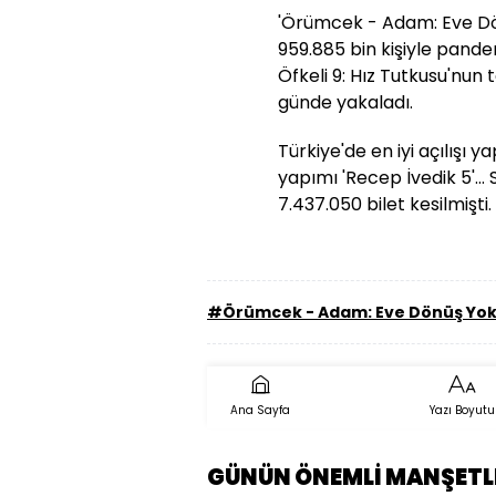
'Örümcek - Adam: Eve Dö
959.885 bin kişiyle pande
Öfkeli 9: Hız Tutkusu'nun 
günde yakaladı.
Türkiye'de en iyi açılışı y
yapımı 'Recep İvedik 5'... 
7.437.050 bilet kesilmişti.
#Örümcek - Adam: Eve Dönüş Yo
Ana Sayfa
Yazı Boyutu
GÜNÜN ÖNEMLİ MANŞETL