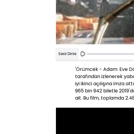
Sesli Dinle
'Örümcek - Adam: Eve Dönü
tarafından izlenerek yab
iyi ikinci açılışına imza a
965 bin 942 biletle 2019
ait. Bu film, toplamda 2.4