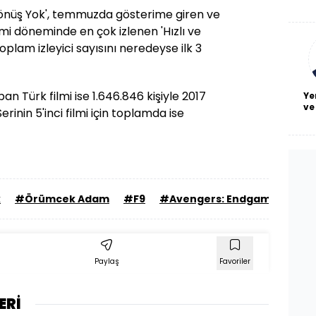
De
nüş Yok', temmuzda gösterime giren ve
haf
a
mi döneminde en çok izlenen 'Hızlı ve
bl
toplam izleyici sayısını neredeyse ilk 3
apan Türk filmi ise 1.646.846 kişiyle 2017
Ye
ve
Serinin 5'inci filmi için toplamda ise
k
#Örümcek Adam
#F9
#Avengers: Endgame
Paylaş
Favoriler
ERİ