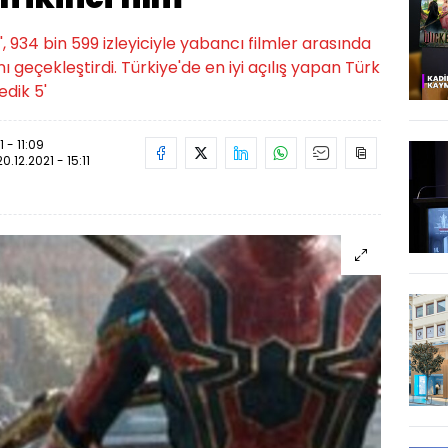
934 bin 599 izleyiciyle yabancı filmler arasında
nı geçekleştirdi. Türkiye'de en iyi açılış yapan Türk
edik 5'
1 - 11:09
20.12.2021 - 15:11