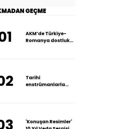
KMADAN GEÇME
01
AKM’de Türkiye-
Romanya dostluk
konseri
02
Tarihi
enstrümanlarla
oda müziği ziyafeti
03
'Konuşan Resimler'
10.Yıl Veda Sergisi