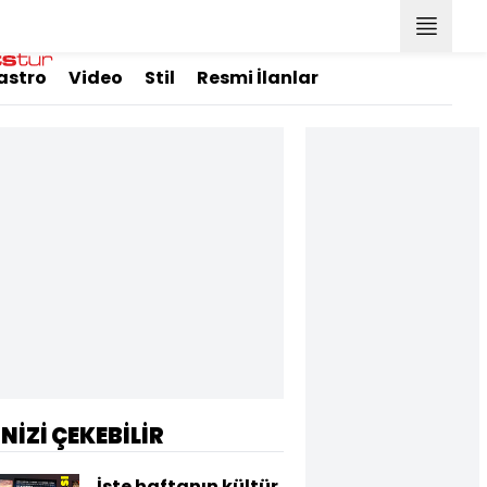
astro
Video
Stil
Resmi İlanlar
İNİZİ ÇEKEBİLİR
İşte haftanın kültür