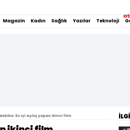
Magazin
Kadın
Sağlık
Yazılar
Teknoloji
G
İLG
dakika: En iyi açılış yapan ikinci film
n ikinci film