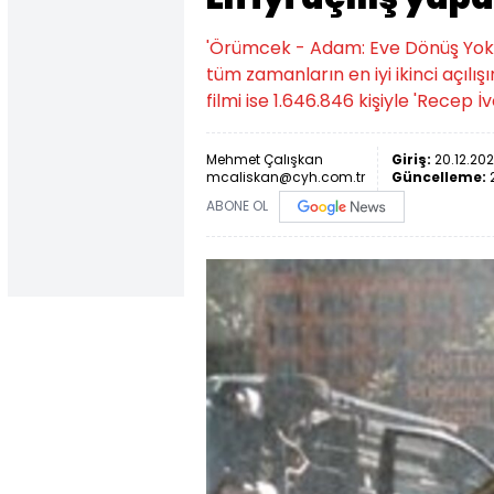
'Örümcek - Adam: Eve Dönüş Yok', 
tüm zamanların en iyi ikinci açılışı
filmi ise 1.646.846 kişiyle 'Recep İv
Mehmet Çalışkan
Giriş:
20.12.202
mcaliskan@cyh.com.tr
Güncelleme:
ABONE OL