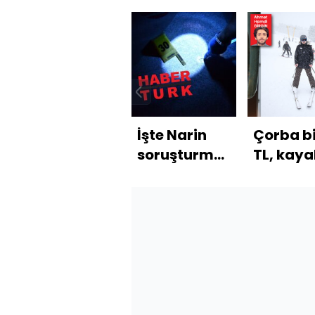
İşte Narin
Çorba b
soruşturmasındaki
TL, kaya
o halılar!
kadar?
İkinci kez
incelendi