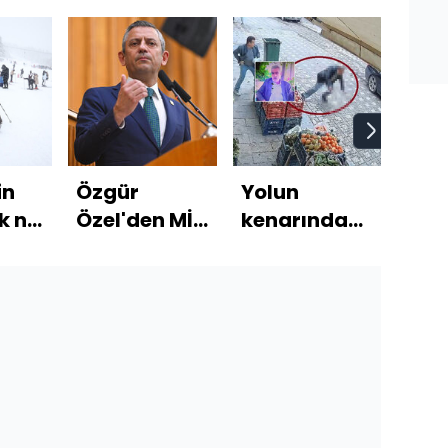
in
Özgür
Yolun
Bitc
k ne
Özel'den MİT
kenarında
305
Başkanı ile
yürürken
dola
görüşme
gelen ölüm!
etti
açıklaması