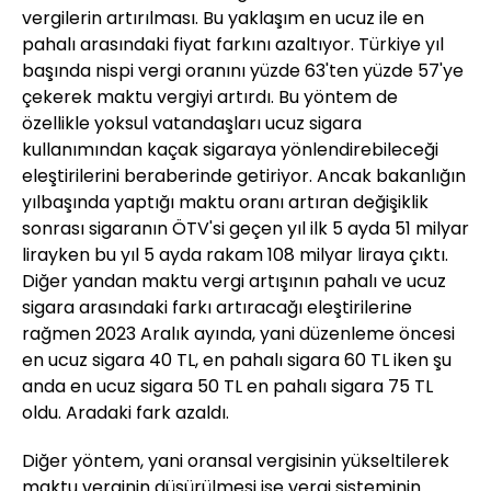
vergilerin artırılması. Bu yaklaşım en ucuz ile en
pahalı arasındaki fiyat farkını azaltıyor. Türkiye yıl
başında nispi vergi oranını yüzde 63'ten yüzde 57'ye
çekerek maktu vergiyi artırdı. Bu yöntem de
özellikle yoksul vatandaşları ucuz sigara
kullanımından kaçak sigaraya yönlendirebileceği
eleştirilerini beraberinde getiriyor. Ancak bakanlığın
yılbaşında yaptığı maktu oranı artıran değişiklik
sonrası sigaranın ÖTV'si geçen yıl ilk 5 ayda 51 milyar
lirayken bu yıl 5 ayda rakam 108 milyar liraya çıktı.
Diğer yandan maktu vergi artışının pahalı ve ucuz
sigara arasındaki farkı artıracağı eleştirilerine
rağmen 2023 Aralık ayında, yani düzenleme öncesi
en ucuz sigara 40 TL, en pahalı sigara 60 TL iken şu
anda en ucuz sigara 50 TL en pahalı sigara 75 TL
oldu. Aradaki fark azaldı.
Diğer yöntem, yani oransal vergisinin yükseltilerek
maktu verginin düşürülmesi ise vergi sisteminin