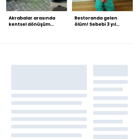
Akrabalar arasında
Restoranda gelen
kentsel dönüşüm
ölüm! Sebebi 3 yıl
cinayeti!
sonra belli oldu