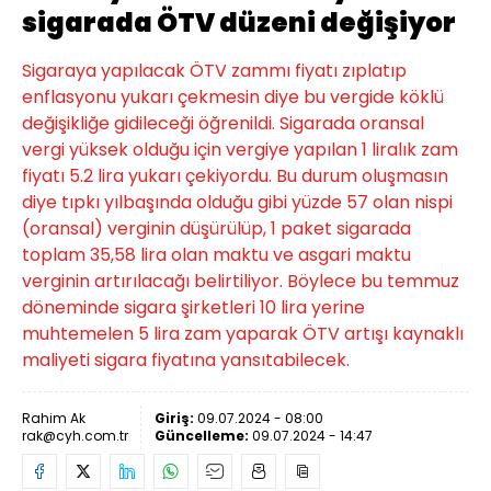
sigarada ÖTV düzeni değişiyor
Sigaraya yapılacak ÖTV zammı fiyatı zıplatıp
enflasyonu yukarı çekmesin diye bu vergide köklü
değişikliğe gidileceği öğrenildi. Sigarada oransal
vergi yüksek olduğu için vergiye yapılan 1 liralık zam
fiyatı 5.2 lira yukarı çekiyordu. Bu durum oluşmasın
diye tıpkı yılbaşında olduğu gibi yüzde 57 olan nispi
(oransal) verginin düşürülüp, 1 paket sigarada
toplam 35,58 lira olan maktu ve asgari maktu
verginin artırılacağı belirtiliyor. Böylece bu temmuz
döneminde sigara şirketleri 10 lira yerine
muhtemelen 5 lira zam yaparak ÖTV artışı kaynaklı
maliyeti sigara fiyatına yansıtabilecek.
Rahim Ak
Giriş:
09.07.2024 - 08:00
rak@cyh.com.tr
Güncelleme:
09.07.2024 - 14:47