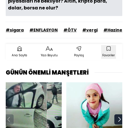
piyasaları ne bekliyor? Altın, kripto para,
dolar, borsa ne olur?
#sigara
#ENFLASYON
#ÖTV
#vergi
#Hazine ve
Ana Sayfa
Yazı Boyutu
Paylaş
Favoriler
GÜNÜN ÖNEMLİ MANŞETLERİ