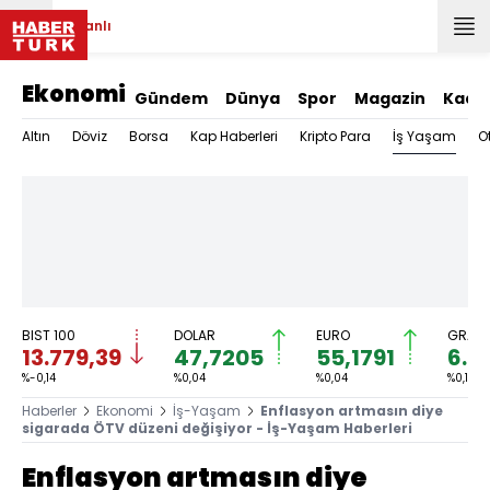
Canlı
Ekonomi
Gündem
Dünya
Spor
Magazin
Kadı
İş Yaşam
Altın
Döviz
Borsa
Kap Haberleri
Kripto Para
O
BIST 100
DOLAR
EURO
GRAM 
13.779,39
47,7205
55,1791
6.6
%-0,14
%0,04
%0,04
%0,10
Haberler
Ekonomi
İş-Yaşam
Enflasyon artmasın diye
sigarada ÖTV düzeni değişiyor - İş-Yaşam Haberleri
Enflasyon artmasın diye