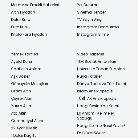
Memur ve Emekli Haberleri
Yol Durumu
Altın Fiyatları
Sinema Rehberi
Dolar Kuru
TV Yayın Akışı
Euro Kuru
Instagram Dondurma
Kripto Para Fiyatları
Instagram Silme
Yemek Tarifleri
Video Haberler
Ayetel Kürsi
TDK Sözlük Anlamları
Saatlerin Anlamı
Üniversite Taban Puanları
Aşk Sözleri
Rüya Tabirleri
Günaydın Mesajları
Dünya Tarihi ve Türk Tarihi
Gram Altın
İslam Ansiklopedisi
Çeyrek Altın
TÜBİTAK Ansiklopedisi
Yarım Altın
Hangi Besin Kaç Kalori
Ata Altın
Eş Anlamlı Kelimeler
Sözlüğü
Cumhuriyet Altını
Hangi Kelime Nasıl Yazılır?
22 Ayar Bilezik
En Güzel Sözler
1 Dolar Kaç TL