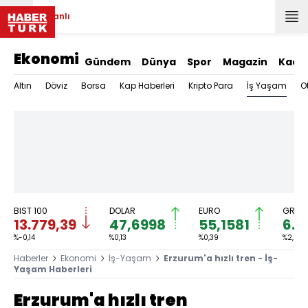
Canlı
Ekonomi
Gündem
Dünya
Spor
Magazin
Kadı
İş Yaşam
Altın
Döviz
Borsa
Kap Haberleri
Kripto Para
O
BIST 100
DOLAR
EURO
GRAM 
13.779,39
47,6998
55,1581
6.6
%-0,14
%0,13
%0,39
%2,59
Haberler
Ekonomi
İş-Yaşam
Erzurum'a hızlı tren - İş-
Yaşam Haberleri
Erzurum'a hızlı tren