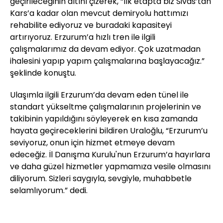
geçirileceğinin altını çizerek, “İlk etapta biz Sivas’tan
Kars’a kadar olan mevcut demiryolu hattımızı
rehabilite ediyoruz ve buradaki kapasiteyi
artırıyoruz. Erzurum’a hızlı tren ile ilgili
çalışmalarımız da devam ediyor. Çok uzatmadan
ihalesini yapıp yapım çalışmalarına başlayacağız.”
şeklinde konuştu.
Ulaşımla ilgili Erzurum’da devam eden tünel ile
standart yükseltme çalışmalarının projelerinin ve
takibinin yapıldığını söyleyerek en kısa zamanda
hayata geçireceklerini bildiren Uraloğlu, “Erzurum’u
seviyoruz, onun için hizmet etmeye devam
edeceğiz. İl Danışma Kurulu'nun Erzurum’a hayırlara
ve daha güzel hizmetler yapmamıza vesile olmasını
diliyorum. Sizleri saygıyla, sevgiyle, muhabbetle
selamlıyorum.” dedi.