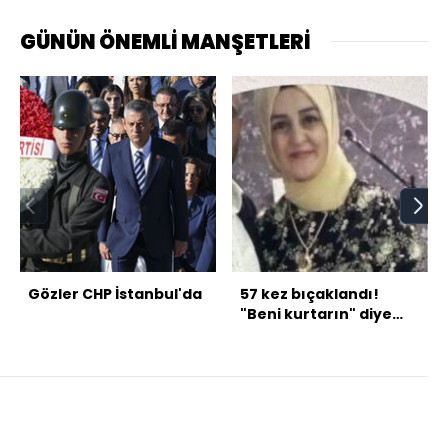
GÜNÜN ÖNEMLİ MANŞETLERİ
Gözler CHP İstanbul'da
57 kez bıçaklandı!
"Beni kurtarın" diye
bağırdı!