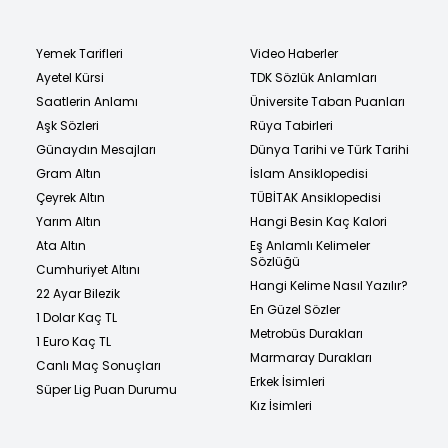
Yemek Tarifleri
Video Haberler
Ayetel Kürsi
TDK Sözlük Anlamları
Saatlerin Anlamı
Üniversite Taban Puanları
Aşk Sözleri
Rüya Tabirleri
Günaydın Mesajları
Dünya Tarihi ve Türk Tarihi
Gram Altın
İslam Ansiklopedisi
Çeyrek Altın
TÜBİTAK Ansiklopedisi
Yarım Altın
Hangi Besin Kaç Kalori
Ata Altın
Eş Anlamlı Kelimeler
Sözlüğü
Cumhuriyet Altını
Hangi Kelime Nasıl Yazılır?
22 Ayar Bilezik
En Güzel Sözler
1 Dolar Kaç TL
Metrobüs Durakları
1 Euro Kaç TL
Marmaray Durakları
Canlı Maç Sonuçları
Erkek İsimleri
Süper Lig Puan Durumu
Kız İsimleri