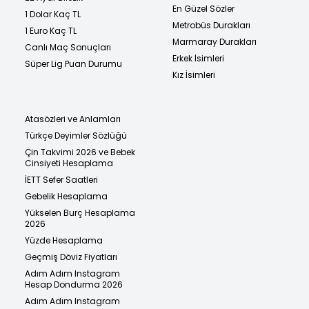
En Güzel Sözler
1 Dolar Kaç TL
Metrobüs Durakları
1 Euro Kaç TL
Marmaray Durakları
Canlı Maç Sonuçları
Erkek İsimleri
Süper Lig Puan Durumu
Kız İsimleri
Atasözleri ve Anlamları
Türkçe Deyimler Sözlüğü
Çin Takvimi 2026 ve Bebek
Cinsiyeti Hesaplama
İETT Sefer Saatleri
Gebelik Hesaplama
Yükselen Burç Hesaplama
2026
Yüzde Hesaplama
Geçmiş Döviz Fiyatları
Adım Adım Instagram
Hesap Dondurma 2026
Adım Adım Instagram