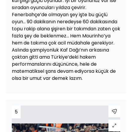
karşılığı güçlü oyundur. İyi bir oyununuz var ise
sıradan oyuncuları yıldıza çevirir.
Fenerbahçe’de olmayan şey işte bu güçlü
oyun... 90 dakikanın neredeyse 60 dakikasında
topu rakip alana şişiren bir takımdan zaten çok
fazla şey de beklenmez... Hem Mourinho’ya
hem de takıma çok acil müdahale gerekiyor.
Aslında şampiyonluk Kaf Dağı’nın arkasına
çoktan gitti ama Türkiye’deki hakem
performanslarını düşününce, hele de
matematiksel şans devam ediyorsa küçük de
olsa bir umut var demek lazım.
5