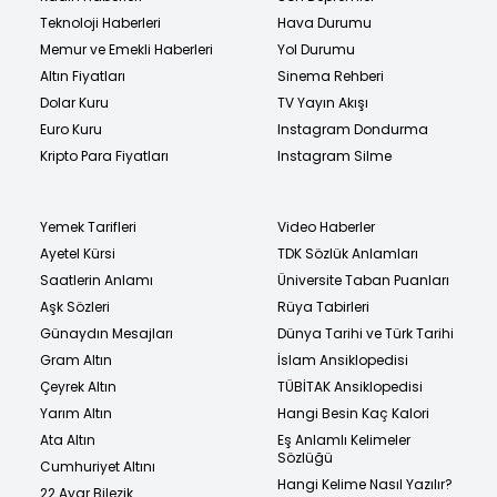
Teknoloji Haberleri
Hava Durumu
Memur ve Emekli Haberleri
Yol Durumu
Altın Fiyatları
Sinema Rehberi
Dolar Kuru
TV Yayın Akışı
Euro Kuru
Instagram Dondurma
Kripto Para Fiyatları
Instagram Silme
Yemek Tarifleri
Video Haberler
Ayetel Kürsi
TDK Sözlük Anlamları
Saatlerin Anlamı
Üniversite Taban Puanları
Aşk Sözleri
Rüya Tabirleri
Günaydın Mesajları
Dünya Tarihi ve Türk Tarihi
Gram Altın
İslam Ansiklopedisi
Çeyrek Altın
TÜBİTAK Ansiklopedisi
Yarım Altın
Hangi Besin Kaç Kalori
Ata Altın
Eş Anlamlı Kelimeler
Sözlüğü
Cumhuriyet Altını
Hangi Kelime Nasıl Yazılır?
22 Ayar Bilezik