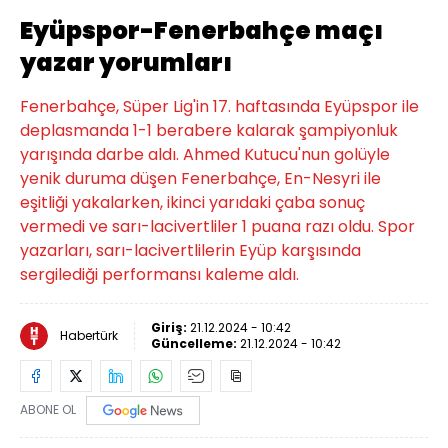
Eyüpspor-Fenerbahçe maçı
yazar yorumları
Fenerbahçe, Süper Lig'in 17. haftasında Eyüpspor ile
deplasmanda 1-1 berabere kalarak şampiyonluk
yarışında darbe aldı. Ahmed Kutucu'nun golüyle
yenik duruma düşen Fenerbahçe, En-Nesyri ile
eşitliği yakalarken, ikinci yarıdaki çaba sonuç
vermedi ve sarı-lacivertliler 1 puana razı oldu. Spor
yazarları, sarı-lacivertlilerin Eyüp karşısında
sergilediği performansı kaleme aldı.
Giriş:
21.12.2024 - 10:42
Habertürk
Güncelleme:
21.12.2024 - 10:42
ABONE OL