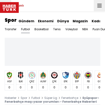
Canlı
Spor
Gündem
Ekonomi
Dünya
Magazin
Kadın
Futbol
Transfer
Basketbol
Tenis
Voleybol
NBA
Puan Du
ASF
BJK
ÇRZ
ALNY
ÇFK
EFK
EYP
FB
GS
0
0
0
0
0
0
0
0
0
Haberler
Spor
Futbol
Süper Lig
Fenerbahçe
Eyüpspor-
Fenerbahçe maçı yazar yorumları - Fenerbahçe Haberleri