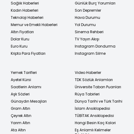
Sağlık Haberleri
Günlük Burç Yorumları
Kadın Haberleri
Son Depremler
Teknoloji Haberleri
Hava Durumu
Memur ve Emekli Haberleri
Yol Durumu
Altın Fiyatları
Sinema Rehberi
Dolar Kuru
TV Yayın Akışı
Euro Kuru
Instagram Dondurma
Kripto Para Fiyatları
Instagram Silme
Yemek Tarifleri
Video Haberler
Ayetel Kürsi
TDK Sözlük Anlamları
Saatlerin Anlamı
Üniversite Taban Puanları
Aşk Sözleri
Rüya Tabirleri
Günaydın Mesajları
Dünya Tarihi ve Türk Tarihi
Gram Altın
İslam Ansiklopedisi
Çeyrek Altın
TÜBİTAK Ansiklopedisi
Yarım Altın
Hangi Besin Kaç Kalori
Ata Altın
Eş Anlamlı Kelimeler