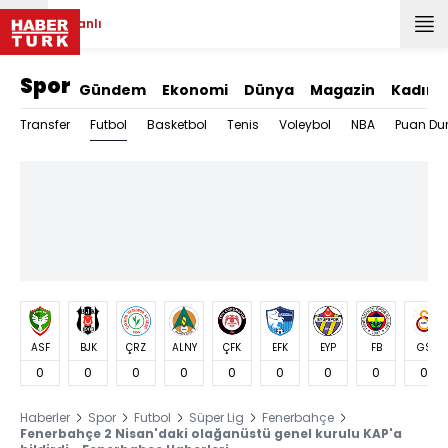
Canlı
Spor
Gündem
Ekonomi
Dünya
Magazin
Kadın
Futbol
Transfer
Basketbol
Tenis
Voleybol
NBA
Puan Du
ASF
BJK
ÇRZ
ALNY
ÇFK
EFK
EYP
FB
GS
0
0
0
0
0
0
0
0
0
Haberler
Spor
Futbol
Süper Lig
Fenerbahçe
Fenerbahçe 2 Nisan'daki olağanüstü genel kurulu KAP'a