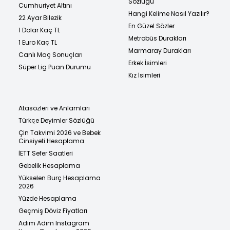
Sözlüğü
Cumhuriyet Altını
Hangi Kelime Nasıl Yazılır?
22 Ayar Bilezik
En Güzel Sözler
1 Dolar Kaç TL
Metrobüs Durakları
1 Euro Kaç TL
Marmaray Durakları
Canlı Maç Sonuçları
Erkek İsimleri
Süper Lig Puan Durumu
Kız İsimleri
Atasözleri ve Anlamları
Türkçe Deyimler Sözlüğü
Çin Takvimi 2026 ve Bebek
Cinsiyeti Hesaplama
İETT Sefer Saatleri
Gebelik Hesaplama
Yükselen Burç Hesaplama
2026
Yüzde Hesaplama
Geçmiş Döviz Fiyatları
Adım Adım Instagram