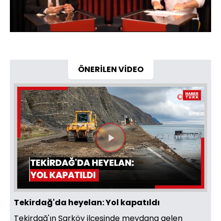
Yüklendi
:
4.51%
Sesi
Oynatma
Aç
Hızı
ÖNERİLEN VİDEO
Videoyu
Oynat
Tekirdağ'da heyelan: Yol kapatıldı
Tekirdağ'ın Şarköy ilçesinde meydana gelen