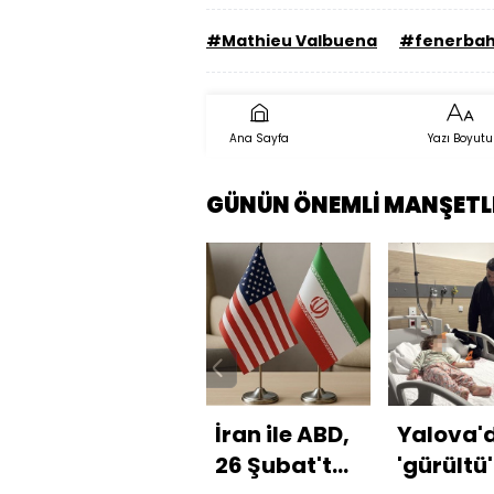
#Mathieu Valbuena
#fenerba
Ana Sayfa
Yazı Boyutu
GÜNÜN ÖNEMLİ MANŞETL
İran ile ABD,
Yalova'
26 Şubat'ta
'gürültü'