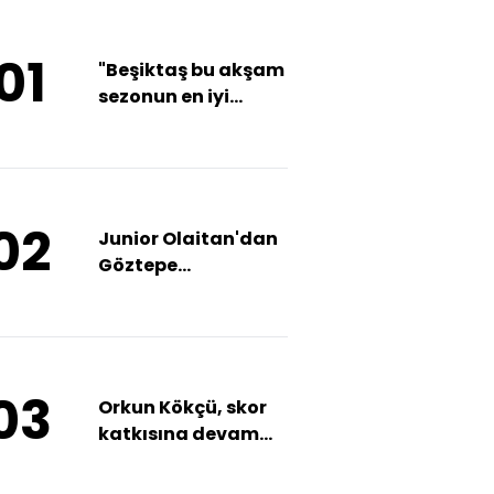
01
"Beşiktaş bu akşam
sezonun en iyi
futbolunu oynadı!"
02
Junior Olaitan'dan
Göztepe
açıklaması!
03
Orkun Kökçü, skor
katkısına devam
ediyor!