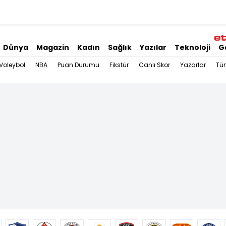
Dünya
Magazin
Kadın
Sağlık
Yazılar
Teknoloji
G
Voleybol
NBA
Puan Durumu
Fikstür
Canlı Skor
Yazarlar
Tü