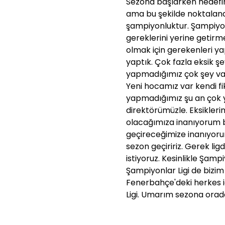
Sezona başlarken hedefimiz
ama bu şekilde noktaland
şampiyonluktur. Şampiyo
gereklerini yerine getir
olmak için gerekenleri y
yaptık. Çok fazla eksik 
yapmadığımız çok şey vard
Yeni hocamız var kendi fik
yapmadığımız şu an çok y
direktörümüzle. Eksikleri
olacağımıza inanıyorum b
geçireceğimize inanıyoru
sezon geçiririz. Gerek li
istiyoruz. Kesinlikle Şamp
Şampiyonlar Ligi de bizim 
Fenerbahçe'deki herkes i
Ligi. Umarım sezona orada 