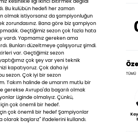
 kesinlikle ligi ikinci bitirmek değildi
ı. Bu kulübün hedefi her zaman
n olmak istiyorsanız da şampiyonluğun
mek zorundasınız. Bana göre biz şampiyon
apmadık. Geçtiğimiz sezon çok fazla hata
şey vardı. Yapmamız gereken ama
ı. Bunları düzeltmeye çalışıyoruz şimdi.
irleri var. Geçtiğimiz sezon
aptığımız çok şey var yeni teknik
Öze
mizi kapatıyoruz. Çok daha iyi
TÜMÜ
u sezon. Çok iyi bir sezon
m. Takım halinde de umarım mutlu bir
gde gerekse Avrupa'da başarılı olmak
iyonlar Liginde olmalıyız. Çünkü,
için çok önemli bir hedef.
çin çok önemli bir hedef Şampiyonlar
Kay
olarak başlarız" ifadelerini kullandı.
De
haf
a