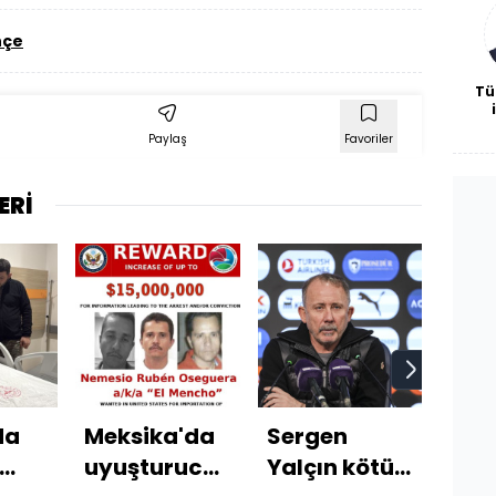
bl
hçe
Tü
o
Paylaş
Favoriler
ERİ
da
Meksika'da
Sergen
Yar
uyuşturucu
Yalçın kötü
ort