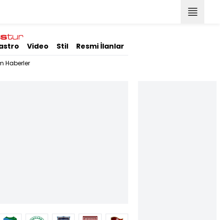
astro
Video
Stil
Resmi İlanlar
m Haberler