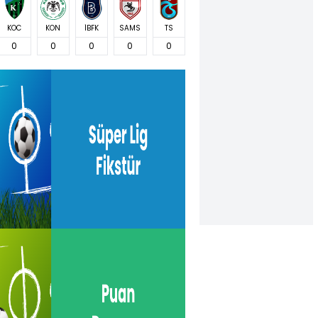
KOC
KON
İBFK
SAMS
TS
0
0
0
0
0