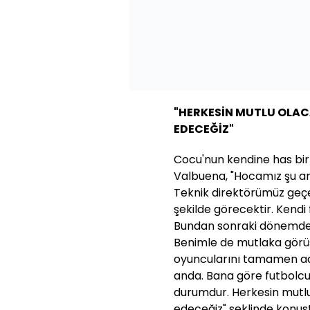
"HERKESİN MUTLU OLAC
EDECEĞİZ"
Cocu'nun kendine has bir
Valbuena, "Hocamız şu an
Teknik direktörümüz geçe
şekilde görecektir. Kendi f
Bundan sonraki dönemde 
Benimle de mutlaka görüş
oyuncularını tamamen ad
anda. Bana göre futbolcu
durumdur. Herkesin mutlu
edeceğiz" şeklinde konuş