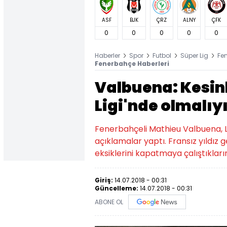
ASF
BJK
ÇRZ
ALNY
ÇFK
0
0
0
0
0
Haberler
Spor
Futbol
Süper Lig
Fe
Fenerbahçe Haberleri
Valbuena: Kesin
Ligi'nde olmalıy
Fenerbahçeli Mathieu Valbuena, Lo
açıklamalar yaptı. Fransız yıldız 
eksiklerini kapatmaya çalıştıkların
Giriş:
14.07.2018 - 00:31
Güncelleme:
14.07.2018 - 00:31
ABONE OL