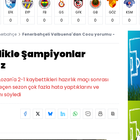
EFK
EYP
FB
GS
GFK
GB
GÖZ
KSM
0
0
0
0
0
0
0
0
nerbahçe
Fenerbahçeli Valbuena'dan Cocu yorumu -
likle Şampiyonlar
ız
zan'a 2-1 kaybettikleri hazırlık maçı sonrası
geçen sezon çok fazla hata yaptıklarını ve
ı söyledi