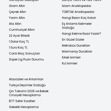
Gram Altın
İslam Ansiklopedisi
Çeyrek Altın
TÜBİTAK Ansiklopedisi
Yarım Altın
Hangi Besin Kaç Kalori
Ata Altın
Eş Anlamlı Kelimeler
Sözlüğü
Cumhuriyet Altını
Hangi Kelime Nasıl Yazılır?
22 Ayar Bilezik
En Güzel Sözler
1 Dolar Kaç TL
Metrobüs Durakları
1 Euro Kaç TL
Marmaray Durakları
Canlı Maç Sonuçları
Erkek İsimleri
Süper Lig Puan Durumu
Kız İsimleri
Atasözleri ve Anlamları
Türkçe Deyimler Sözlüğü
Çin Takvimi 2026 ve Bebek
Cinsiyeti Hesaplama
İETT Sefer Saatleri
Gebelik Hesaplama