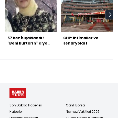
57 kez bıçaklandı!
CHP: İhtimaller ve
"Beni kurtarın" diye
senaryolar!
bağırdı!
Son Dakika Haberleri
Canlı Borsa
Haberler
Namaz Vakitleri 2026
Ekonomi Haberleri
Cuma Namazı Vakitleri