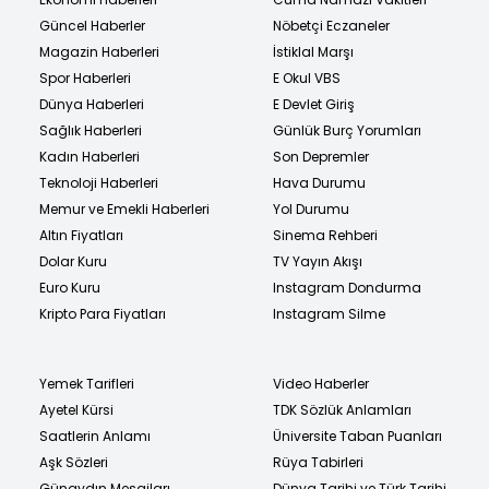
Güncel Haberler
Nöbetçi Eczaneler
Magazin Haberleri
İstiklal Marşı
Spor Haberleri
E Okul VBS
Dünya Haberleri
E Devlet Giriş
Sağlık Haberleri
Günlük Burç Yorumları
Kadın Haberleri
Son Depremler
Teknoloji Haberleri
Hava Durumu
Memur ve Emekli Haberleri
Yol Durumu
Altın Fiyatları
Sinema Rehberi
Dolar Kuru
TV Yayın Akışı
Euro Kuru
Instagram Dondurma
Kripto Para Fiyatları
Instagram Silme
Yemek Tarifleri
Video Haberler
Ayetel Kürsi
TDK Sözlük Anlamları
Saatlerin Anlamı
Üniversite Taban Puanları
Aşk Sözleri
Rüya Tabirleri
Günaydın Mesajları
Dünya Tarihi ve Türk Tarihi