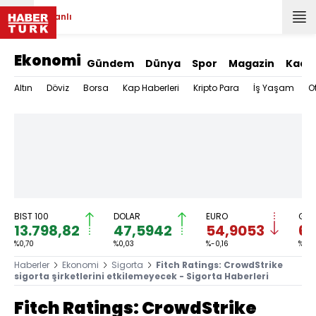
Canlı
Ekonomi
Gündem
Dünya
Spor
Magazin
Kadı
Altın
Döviz
Borsa
Kap Haberleri
Kripto Para
İş Yaşam
O
BIST 100
DOLAR
EURO
GRA
13.798,82
47,5942
54,9053
6.
%0,70
%0,03
%-0,16
%-0,
Haberler
Ekonomi
Sigorta
Fitch Ratings: CrowdStrike
sigorta şirketlerini etkilemeyecek - Sigorta Haberleri
Fitch Ratings: CrowdStrike