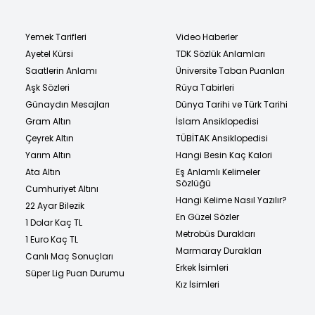
Yemek Tarifleri
Video Haberler
Ayetel Kürsi
TDK Sözlük Anlamları
Saatlerin Anlamı
Üniversite Taban Puanları
Aşk Sözleri
Rüya Tabirleri
Günaydın Mesajları
Dünya Tarihi ve Türk Tarihi
Gram Altın
İslam Ansiklopedisi
Çeyrek Altın
TÜBİTAK Ansiklopedisi
Yarım Altın
Hangi Besin Kaç Kalori
Ata Altın
Eş Anlamlı Kelimeler
Sözlüğü
Cumhuriyet Altını
Hangi Kelime Nasıl Yazılır?
22 Ayar Bilezik
En Güzel Sözler
1 Dolar Kaç TL
Metrobüs Durakları
1 Euro Kaç TL
Marmaray Durakları
Canlı Maç Sonuçları
Erkek İsimleri
Süper Lig Puan Durumu
Kız İsimleri