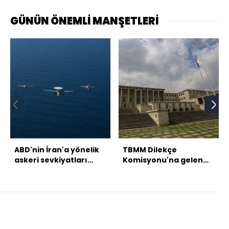
GÜNÜN ÖNEMLİ MANŞETLERİ
ABD'nin İran'a yönelik
TBMM Dilekçe
askeri sevkiyatları
Komisyonu'na gelen
sürüyor
talepler