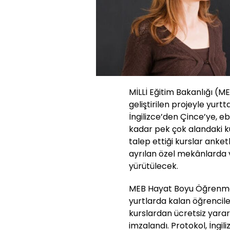
MİLLİ Eğitim Bakanlığı (M
geliştirilen projeyle yurtt
İngilizce’den Çince’ye, 
kadar pek çok alandaki ku
talep ettiği kurslar anket
ayrılan özel mekânlarda 
yürütülecek.
MEB Hayat Boyu Öğrenme
yurtlarda kalan öğrencile
kurslardan ücretsiz yar
imzalandı. Protokol, İngi