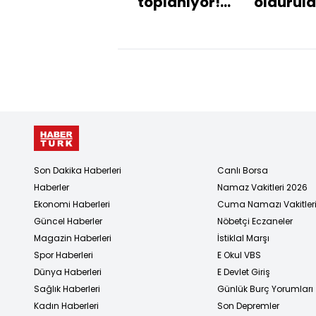
toplanıyor!
öldürüld
2 bakan ilk
Meksika
kez
karıştı!
Son Dakika Haberleri
Canlı Borsa
Haberler
Namaz Vakitleri 2026
Ekonomi Haberleri
Cuma Namazı Vakitler
Güncel Haberler
Nöbetçi Eczaneler
Magazin Haberleri
İstiklal Marşı
Spor Haberleri
E Okul VBS
Dünya Haberleri
E Devlet Giriş
Sağlık Haberleri
Günlük Burç Yorumları
Kadın Haberleri
Son Depremler