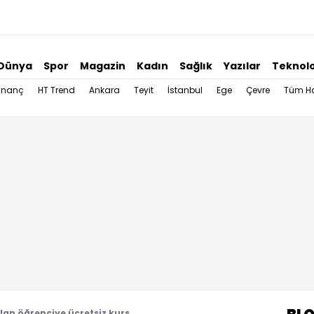
Dünya
Spor
Magazin
Kadın
Sağlık
Yazılar
Teknolo
İnanç
HT Trend
Ankara
Teyit
İstanbul
Ege
Çevre
Tüm Ha
lan öğrenciye ücretsiz kurs