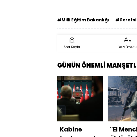
#Milli Eğitim Bakanlığı
#ücretsi
Ana Sayfa
Yazı Boyutu
GÜNÜN ÖNEMLİ MANŞETL
Kabine
"El Menc