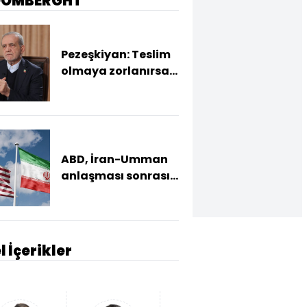
OOMBERGHT
Pezeşkiyan: Teslim
olmaya zorlanırsak
savaşırız, boyun
eğmeyiz
ABD, İran-Umman
anlaşması sonrası
ablukayı
kaldıracak
l İçerikler