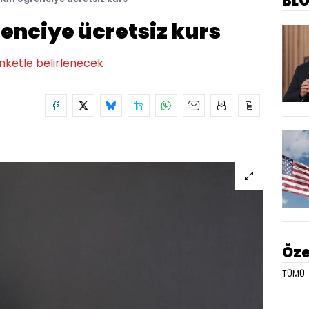
BL
enciye ücretsiz kurs
anketle belirlenecek
Öze
TÜMÜ