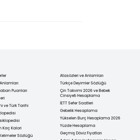
di...
açıklama
'gürültü'
ından
şiddeti!
ular yol
Baba ve 14
arına
aylık kızı
lar!
darp edildi
rler
Atasözleri ve Anlamları
 Anlamları
Türkçe Deyimler Sözlüğü
 Taban Puanları
Çin Takvimi 2026 ve Bebek
Cinsiyeti Hesaplama
eri
İETT Sefer Saatleri
i ve Türk Tarihi
Gebelik Hesaplama
klopedisi
Yükselen Burç Hesaplama 2026
siklopedisi
Yüzde Hesaplama
n Kaç Kalori
Geçmiş Döviz Fiyatları
Kelimeler Sözlüğü