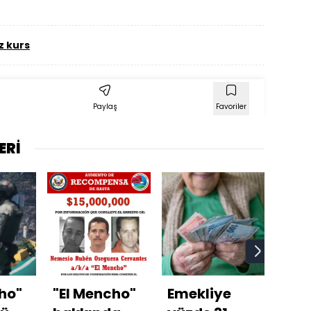
z kurs
Paylaş
Favoriler
ERİ
ho"
"El Mencho"
Emekliye
Genç