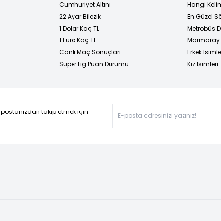
Cumhuriyet Altını
Hangi Kelim
22 Ayar Bilezik
En Güzel Sö
1 Dolar Kaç TL
Metrobüs D
1 Euro Kaç TL
Marmaray D
Canlı Maç Sonuçları
Erkek İsimle
Süper Lig Puan Durumu
Kız İsimleri
-postanızdan takip etmek için