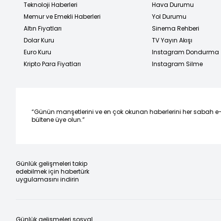
Teknoloji Haberleri
Hava Durumu
Memur ve Emekli Haberleri
Yol Durumu
Altın Fiyatları
Sinema Rehberi
Dolar Kuru
TV Yayın Akışı
Euro Kuru
Instagram Dondurma
Kripto Para Fiyatları
Instagram Silme
“Günün manşetlerini ve en çok okunan haberlerini her sabah e
bültene üye olun.”
Günlük gelişmeleri takip
edebilmek için habertürk
uygulamasını indirin
Günlük gelişmeleri sosyal