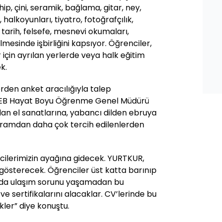
ip, çini, seramik, bağlama, gitar, ney,
halkoyunları, tiyatro, fotoğrafçılık,
, tarih, felsefe, mesnevi okumaları,
lmesinde işbirliğini kapsıyor. Öğrenciler,
 için ayrılan yerlerde veya halk eğitim
k.
rden anket aracılığıyla talep
MEB Hayat Boyu Öğrenme Genel Müdürü
dan el sanatlarına, yabancı dilden ebruya
gramdan daha çok tercih edilenlerden
encilerimizin ayağına gidecek. YURTKUR,
 gösterecek. Öğrenciler üst katta barınıp
nda ulaşım sorunu yaşamadan bu
e sertifikalarını alacaklar. CV’lerinde bu
kler” diye konuştu.