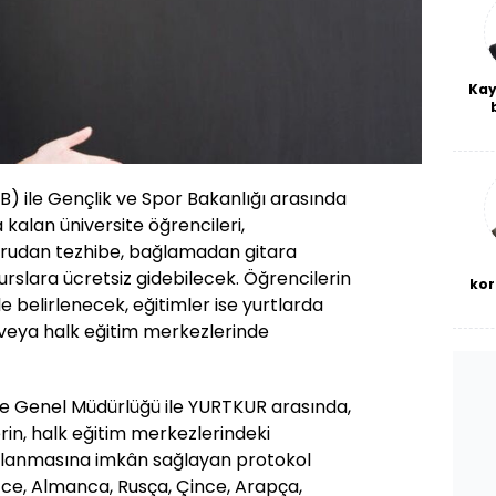
Kay
De
haf
a
bl
EB) ile Gençlik ve Spor Bakanlığı arasında
a kalan üniversite öğrencileri,
ebrudan tezhibe, bağlamadan gitara
rslara ücretsiz gidebilecek. Öğrencilerin
kor
le belirlenecek, eğitimler ise yurtlarda
veya halk eğitim merkezlerinde
 Genel Müdürlüğü ile YURTKUR arasında,
rin, halk eğitim merkezlerindeki
arlanmasına imkân sağlayan protokol
lizce, Almanca, Rusça, Çince, Arapça,