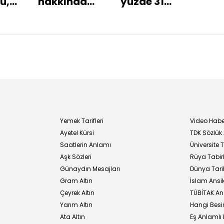
ü,
hakkında
yüzde 31
evliy
neler
zam
Baş
biliniyordu?
formülü
vurd
ken
attı
Yemek Tarifleri
Video Habe
Ayetel Kürsi
TDK Sözlük
i
Saatlerin Anlamı
Üniversite
Aşk Sözleri
Rüya Tabirl
Günaydın Mesajları
Dünya Tarih
Gram Altın
İslam Ansi
Çeyrek Altın
TÜBİTAK An
Yarım Altın
Hangi Besi
Ata Altın
Eş Anlamlı 