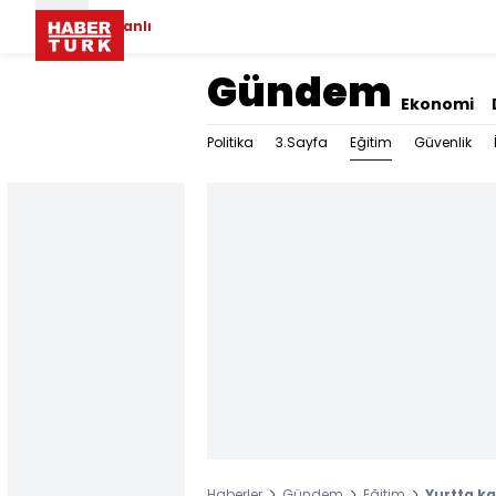
Canlı
Gündem
Ekonomi
Eğitim
Politika
3.Sayfa
Güvenlik
Haberler
Gündem
Eğitim
Yurtta ka