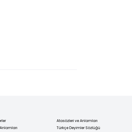
ye'de
Bakan
"Meloni, Trump
on'un
Fidan'dan
ile zorunlu
nin
NATO
diplomatik
nında
paylaşımı:
temaslarla
lama
Türkiye'nin
bulunacak"
amacı net
rler
Atasözleri ve Anlamları
 Anlamları
Türkçe Deyimler Sözlüğü