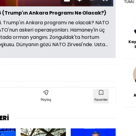
Oynatma
Tam
TÜMÜ
Hızı
Ekran
6 (Trump'ın Ankara Programı Ne Olacak?)
. Trump'ın Ankara programı ne olacak? NATO
NATO'nun askeri operasyonları. Hamaney'in üç
noktada orman yangını. Zonguldak'ta hortum
Kay
oşkusu. Dünyanın gözü NATO Zirvesi'nde. Usta...
De
haf
a
bl
dü
Paylaş
Favoriler
ERİ