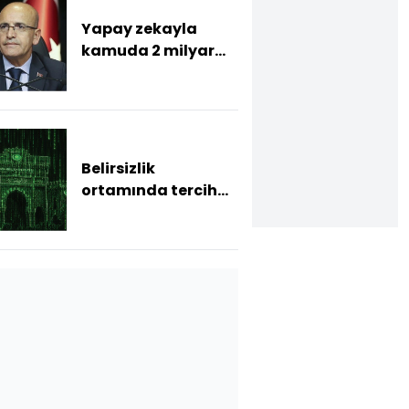
Yapay zekayla
kamuda 2 milyar
liralık riskli
harcama saptandı
Belirsizlik
ortamında tercih
sınavı