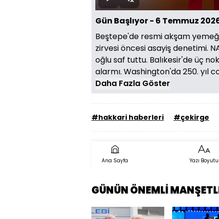
Oynat
Sesi
Aç
Gün Başlıyor - 6 Temmuz 202
Beştepe'de resmi akşam yemeği
zirvesi öncesi asayiş denetimi. 
oğlu saf tuttu. Balıkesir'de üç 
alarmı. Washington'da 250. yıl c
Daha Fazla Göster
#hakkari haberleri
#çekirge
Ana Sayfa
Yazı Boyutu
GÜNÜN ÖNEMLİ MANŞETL