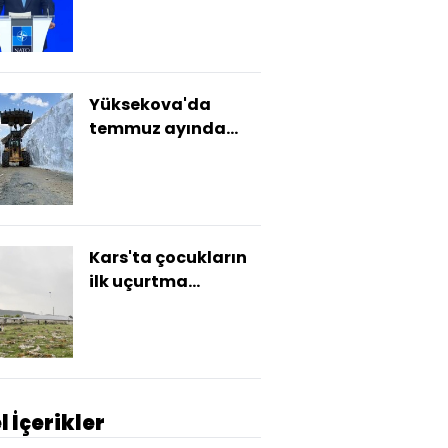
ihracatında hedefi
açıkladı
Yüksekova'da
temmuz ayında
karla mücadele
Kars'ta çocukların
ilk uçurtma
heyecanı
l İçerikler