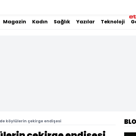
Magazin
Kadın
Sağlık
Yazılar
Teknoloji
G
BL
de köylülerin çekirge endişesi
lerin çekirge endişesi