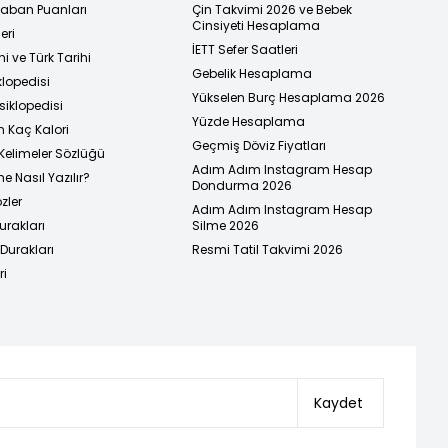
 Taban Puanları
Çin Takvimi 2026 ve Bebek
Cinsiyeti Hesaplama
eri
İETT Sefer Saatleri
i ve Türk Tarihi
Gebelik Hesaplama
klopedisi
Yükselen Burç Hesaplama 2026
siklopedisi
Yüzde Hesaplama
n Kaç Kalori
Geçmiş Döviz Fiyatları
Kelimeler Sözlüğü
Adım Adım Instagram Hesap
e Nasıl Yazılır?
Dondurma 2026
zler
Adım Adım Instagram Hesap
urakları
Silme 2026
urakları
Resmi Tatil Takvimi 2026
ri
Kaydet