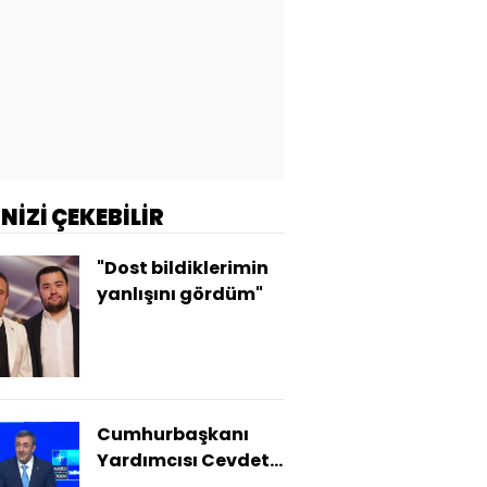
İNİZİ ÇEKEBİLİR
"Dost bildiklerimin
yanlışını gördüm"
Cumhurbaşkanı
Yardımcısı Cevdet
Yılmaz savunma