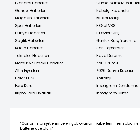
Ekonomi Haberleri
Cuma Namazı Vakitler
Güncel Haberler
Nöbetçi Eczaneler
Magazin Haberleri
İstiklal Marşı
Spor Haberleri
E Okul VBS
Dünya Haberleri
E Devlet Giriş
Sağlık Haberleri
Günlük Burç Yorumları
Kadın Haberleri
Son Depremler
Teknoloji Haberleri
Hava Durumu
Memur ve Emekli Haberleri
Yol Durumu
Altın Fiyatları
2026 Dünya Kupası
Dolar Kuru
Astroloji
Euro Kuru
Instagram Dondurma
Kripto Para Fiyatları
Instagram Silme
“Günün manşetlerini ve en çok okunan haberlerini her sabah e
bültene üye olun.”