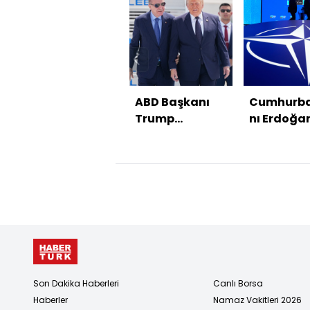
ABD Başkanı
Cumhurb
Trump
nı Erdoğan
Ankara'da
NATO
temasları
Son Dakika Haberleri
Canlı Borsa
Haberler
Namaz Vakitleri 2026