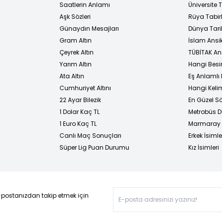
i
Saatlerin Anlamı
Üniversite
Aşk Sözleri
Rüya Tabirl
Günaydın Mesajları
Dünya Tarih
Gram Altın
İslam Ansi
Çeyrek Altın
TÜBİTAK An
Yarım Altın
Hangi Besi
Ata Altın
Eş Anlamlı 
Cumhuriyet Altını
Hangi Kelim
22 Ayar Bilezik
En Güzel Sö
1 Dolar Kaç TL
Metrobüs D
1 Euro Kaç TL
Marmaray D
Canlı Maç Sonuçları
Erkek İsimle
Süper Lig Puan Durumu
Kız İsimleri
-postanızdan takip etmek için