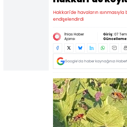
Hakkari'de havaların ısınmasıyla b
endişelendirdi
İhlas Haber
Giriş:
07 Tem
Ajansı
Güncelleme
Google’da haber kaynağınızı Habertü