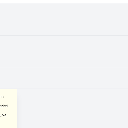
çin
zleri
’
ve