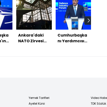
aşka
Ankara'daki
Cumhurbaşka
Suri
'ın
NATO Zirvesi
nı Yardımcısı
Macr
Savunma
Cevdet Yılmaz
oteli
Sanayii
savunma
yakı
Forumu ile
ihracatı
pat
başladı
hedefini
açıkladı
Yemek Tarifleri
Video Habe
Ayetel Kürsi
TDK Sözlük