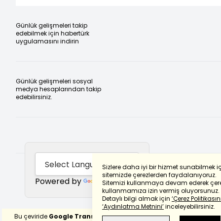
Günlük gelişmeleri takip
edebilmek için habertürk
uygulamasını indirin
Günlük gelişmeleri sosyal
medya hesaplarından takip
edebilirsiniz.
Sizlere daha iyi bir hizmet sunabilmek i
sitemizde çerezlerden faydalanıyoruz.
Powered by
Translate
Sitemizi kullanmaya devam ederek çere
kullanmamıza izin vermiş oluyorsunuz.
Detaylı bilgi almak için
‘Çerez Politikasını
‘Aydınlatma Metnini’
inceleyebilirsiniz.
Bu çeviride
Google Translete
kullanılmıştır.