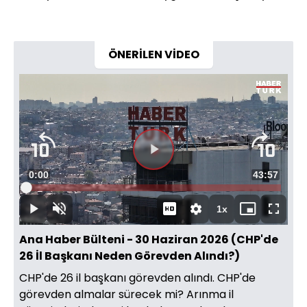
ÖNERİLEN VİDEO
Videoyu
Süre
0:00
Toplam
43:57
Oynat
Yüklendi
:
0.38%
Süre
1x
Oynat
Sesi
Oynatma
Mini
Tam
Aç
Hızı
oynatıcı
Ekran
Ana Haber Bülteni - 30 Haziran 2026 (CHP'de
26 İl Başkanı Neden Görevden Alındı?)
CHP'de 26 il başkanı görevden alındı. CHP'de
görevden almalar sürecek mi? Arınma il