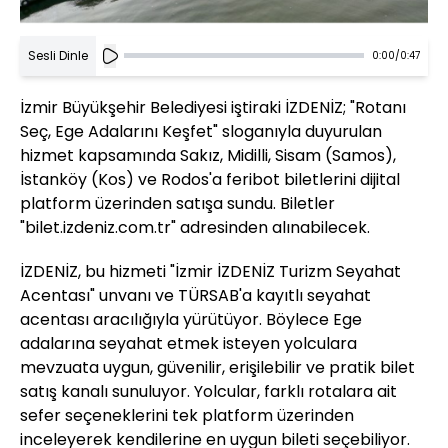
Sesli Dinle
0:00
/
0:47
İzmir Büyükşehir Belediyesi iştiraki İZDENİZ; "Rotanı
Seç, Ege Adalarını Keşfet" sloganıyla duyurulan
hizmet kapsamında Sakız, Midilli, Sisam (Samos),
İstanköy (Kos) ve Rodos'a feribot biletlerini dijital
platform üzerinden satışa sundu. Biletler
"bilet.izdeniz.com.tr" adresinden alınabilecek.
İZDENİZ, bu hizmeti "İzmir İZDENİZ Turizm Seyahat
Acentası" unvanı ve TÜRSAB'a kayıtlı seyahat
acentası aracılığıyla yürütüyor. Böylece Ege
adalarına seyahat etmek isteyen yolculara
mevzuata uygun, güvenilir, erişilebilir ve pratik bilet
satış kanalı sunuluyor. Yolcular, farklı rotalara ait
sefer seçeneklerini tek platform üzerinden
inceleyerek kendilerine en uygun bileti seçebiliyor.