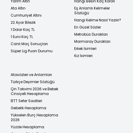
Yarım Altın
Hangi Besin Kaç Kalori
Ata Altın
Eş Anlamlı Kelimeler
Sözlüğü
Cumhuriyet Altını
Hangi Kelime Nasıl Yazılır?
22 Ayar Bilezik
En Güzel Sözler
1 Dolar Kaç TL
Metrobüs Durakları
1 Euro Kaç TL
Marmaray Durakları
Canlı Maç Sonuçları
Erkek İsimleri
Süper Lig Puan Durumu
Kız İsimleri
Atasözleri ve Anlamları
Türkçe Deyimler Sözlüğü
Çin Takvimi 2026 ve Bebek
Cinsiyeti Hesaplama
İETT Sefer Saatleri
Gebelik Hesaplama
Yükselen Burç Hesaplama
2026
Yüzde Hesaplama