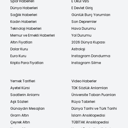
Spor Haberleri
E Okul VBS
Dünya Haberleri
E Devlet Giriş
Sağlık Haberleri
Günlük Burç Yorumları
Kadın Haberleri
Son Depremler
Teknoloji Haberleri
Hava Durumu
Memur ve Emekli Haberleri
Yol Durumu
Altın Fiyatları
2026 Dünya Kupası
Dolar Kuru
Astroloji
Euro Kuru
Instagram Dondurma
Kripto Para Fiyatları
Instagram Silme
Yemek Tarifleri
Video Haberler
Ayetel Kürsi
TDK Sözlük Anlamları
Saatlerin Anlamı
Üniversite Taban Puanları
Aşk Sözleri
Rüya Tabirleri
Günaydın Mesajları
Dünya Tarihi ve Türk Tarihi
Gram Altın
İslam Ansiklopedisi
Çeyrek Altın
TÜBİTAK Ansiklopedisi