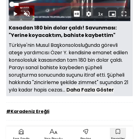
Oynat
Yüklendi
:
5.91%
Süre
1x
Oynat
Sesi
Oynatma
Mini
Tam
Aç
Hızı
oynatıcı
Ekran
Kasadan 180 bin dolar çaldı! Savunması:
"Yerine koyacaktım, bahiste kaybettim"
Türkiye'nin Musul Başkonsolosluğunda görevli
ateşe yardımcısı Özer Y. kendisine emanet edilen
konsolosluk kasasından tam 180 bin dolar çaldı.
Parayı sanal bahiste kaybeden şüpheli
soruşturma sonucunda suçunu itiraf etti. Şüpheli
hakkında "zincirleme şekilde zimmet" suçundan 21
yıla kadar hapis cezas...
Daha Fazla Göster
#Karadeniz Ereğli
Ana Sayfa
Yazı Boyutu
Paylaş
Favoriler