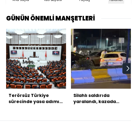
GÜNÜN ÖNEMLİ MANŞETLERİ
Terörsüz Türkiye
Silahlı saldırıda
sürecinde yasa adımı:
yaralandı, kazada
“Yasal düzenleme
öldü!
büyük ölçüde hazır”