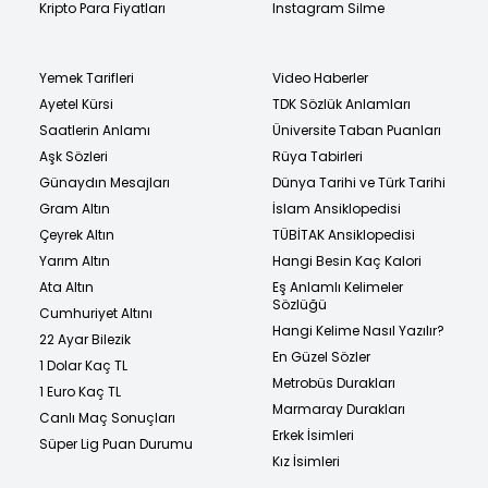
Kripto Para Fiyatları
Instagram Silme
Yemek Tarifleri
Video Haberler
Ayetel Kürsi
TDK Sözlük Anlamları
Saatlerin Anlamı
Üniversite Taban Puanları
Aşk Sözleri
Rüya Tabirleri
Günaydın Mesajları
Dünya Tarihi ve Türk Tarihi
Gram Altın
İslam Ansiklopedisi
Çeyrek Altın
TÜBİTAK Ansiklopedisi
Yarım Altın
Hangi Besin Kaç Kalori
Ata Altın
Eş Anlamlı Kelimeler
Sözlüğü
Cumhuriyet Altını
Hangi Kelime Nasıl Yazılır?
22 Ayar Bilezik
En Güzel Sözler
1 Dolar Kaç TL
Metrobüs Durakları
1 Euro Kaç TL
Marmaray Durakları
Canlı Maç Sonuçları
Erkek İsimleri
Süper Lig Puan Durumu
Kız İsimleri