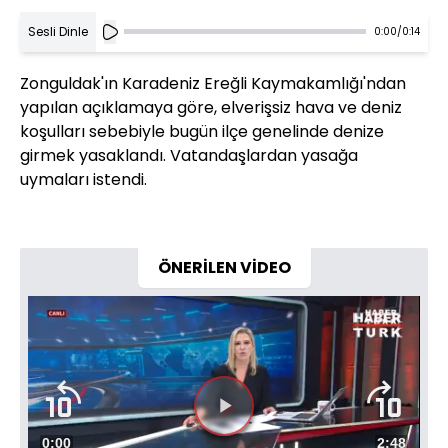
Sesli Dinle
0:00
/
0:14
Zonguldak'ın Karadeniz Ereğli Kaymakamlığı'ndan
yapılan açıklamaya göre, elverişsiz hava ve deniz
koşulları sebebiyle bugün ilçe genelinde denize
girmek yasaklandı. Vatandaşlardan yasağa
uymaları istendi.
ÖNERİLEN VİDEO
Videoyu
Süre
0:00
Toplam
2:48