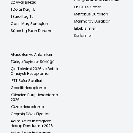
22 Ayar Bilezik
En Güzel Sözler
1 Dolar Kaç TL
Metrobüs Durakları
1 Euro Kaç TL
Marmaray Durakları
Canlı Maç Sonuçları
Erkek İsimleri
Süper Lig Puan Durumu
Kız İsimleri
Atasözleri ve Anlamları
Türkçe Deyimler Sözlüğü
Çin Takvimi 2026 ve Bebek
Cinsiyeti Hesaplama
İETT Sefer Saatleri
Gebelik Hesaplama
Yükselen Burç Hesaplama
2026
Yüzde Hesaplama
Geçmiş Döviz Fiyatları
Adım Adım Instagram
Hesap Dondurma 2026
Adım Adım Instagram