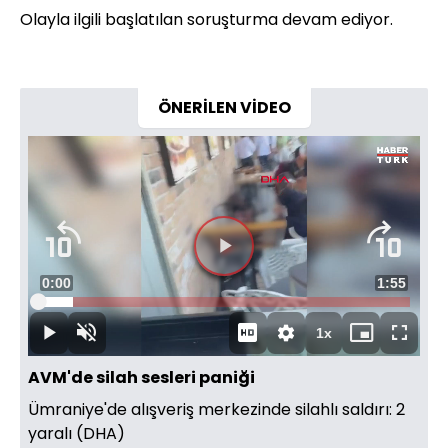
Olayla ilgili başlatılan soruşturma devam ediyor.
ÖNERİLEN VİDEO
Videoyu
Süre
0:00
Toplam
1:55
Oynat
Yüklendi
:
9.38%
Süre
1x
Oynat
Sesi
Oynatma
Mini
Tam
Aç
Hızı
oynatıcı
Ekran
AVM'de silah sesleri paniği
Ümraniye'de alışveriş merkezinde silahlı saldırı: 2
yaralı (DHA)