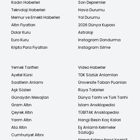
Kadın Haberleri
Son Depremler
Teknoloji Haberleri
Hava Durumu
Memur ve Emekli Haberleri
Yol Durumu
Altın Fiyatları
2026 Dünya Kupası
Dolar Kuru
Astroloji
Euro Kuru
Instagram Dondurma
Kripto Para Fiyatları
Instagram Silme
Yemek Tarifleri
Video Haberler
Ayetel Kürsi
TDK Sözlük Anlamları
Saatlerin Anlamı
Üniversite Taban Puanları
Aşk Sözleri
Rüya Tabirleri
Günaydın Mesajları
Dünya Tarihi ve Türk Tarihi
Gram Altın
İslam Ansiklopedisi
Çeyrek Altın
TÜBİTAK Ansiklopedisi
Yarım Altın
Hangi Besin Kaç Kalori
Ata Altın
Eş Anlamlı Kelimeler
Sözlüğü
Cumhuriyet Altını
Hangi Kelime Nasıl Yazılır?