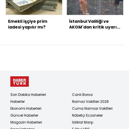
Emekli işçiye prim
İstanbul Valiliği ve
iadesi yapılır mı?
AKOM'dan kritik uyarı!
Batıda doğuda yağış
var!
Son Dakika Haberleri
Canlı Borsa
Haberler
Namaz Vakitleri 2026
Ekonomi Haberleri
Cuma Namazı Vakitleri
Güncel Haberler
Nöbetçi Eczaneler
Magazin Haberleri
İstiklal Marşı