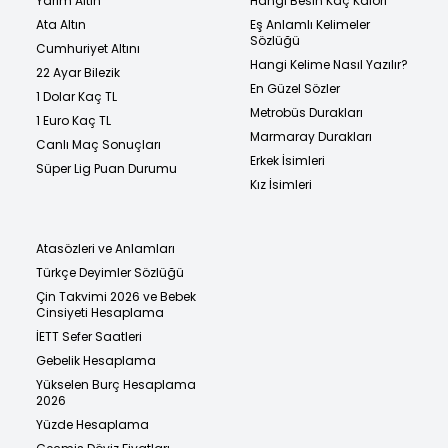
Yarım Altın
Hangi Besin Kaç Kalori
Ata Altın
Eş Anlamlı Kelimeler
Sözlüğü
Cumhuriyet Altını
Hangi Kelime Nasıl Yazılır?
22 Ayar Bilezik
En Güzel Sözler
1 Dolar Kaç TL
Metrobüs Durakları
1 Euro Kaç TL
Marmaray Durakları
Canlı Maç Sonuçları
Erkek İsimleri
Süper Lig Puan Durumu
Kız İsimleri
Atasözleri ve Anlamları
Türkçe Deyimler Sözlüğü
Çin Takvimi 2026 ve Bebek
Cinsiyeti Hesaplama
İETT Sefer Saatleri
Gebelik Hesaplama
Yükselen Burç Hesaplama
2026
Yüzde Hesaplama