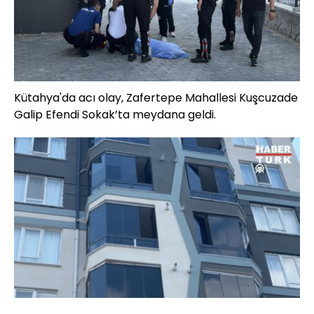
Kütahya'da acı olay, Zafertepe Mahallesi Kuşcuzade
Galip Efendi Sokak’ta meydana geldi.
Yüklendi
:
100.00%
Sesi
Oynatma
Aç
Hızı