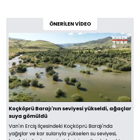
ÖNERİLEN VİDEO
Yüklendi
:
26.38%
Sesi
Oynatma
Aç
Hızı
Koçköprü Barajı'nın seviyesi yükseldi, ağaçlar
suya gömüldü
Van'ın Erciş ilçesindeki Koçköprü Barajı'nda
yağışlar ve kar sularıyla yükselen su seviyesi,