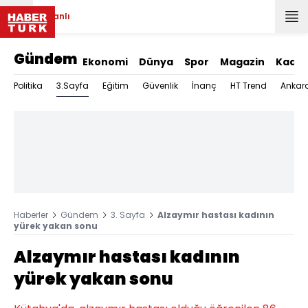
Canlı
Gündem
Ekonomi
Dünya
Spor
Magazin
Kadın
3.Sayfa
Politika
Eğitim
Güvenlik
İnanç
HT Trend
Ankar
Haberler
Gündem
3. Sayfa
Alzaymır hastası kadının
yürek yakan sonu
Alzaymır hastası kadının
yürek yakan sonu