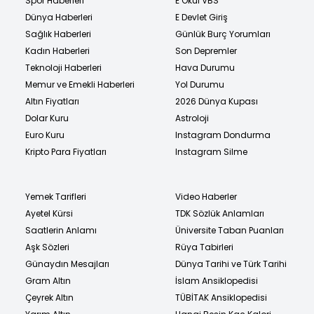
Spor Haberleri
E Okul VBS
Dünya Haberleri
E Devlet Giriş
Sağlık Haberleri
Günlük Burç Yorumları
Kadın Haberleri
Son Depremler
Teknoloji Haberleri
Hava Durumu
Memur ve Emekli Haberleri
Yol Durumu
Altın Fiyatları
2026 Dünya Kupası
Dolar Kuru
Astroloji
Euro Kuru
Instagram Dondurma
Kripto Para Fiyatları
Instagram Silme
Yemek Tarifleri
Video Haberler
Ayetel Kürsi
TDK Sözlük Anlamları
Saatlerin Anlamı
Üniversite Taban Puanları
Aşk Sözleri
Rüya Tabirleri
Günaydın Mesajları
Dünya Tarihi ve Türk Tarihi
Gram Altın
İslam Ansiklopedisi
Çeyrek Altın
TÜBİTAK Ansiklopedisi