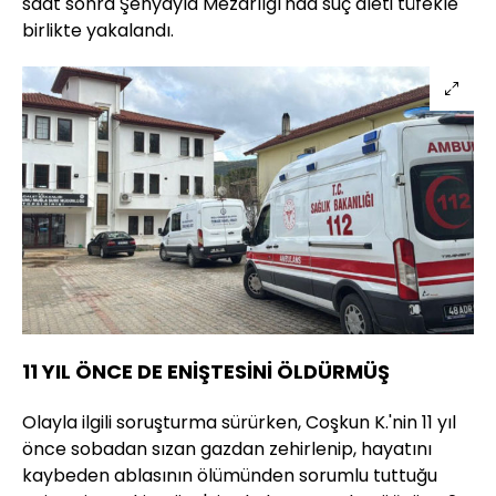
saat sonra Şenyayla Mezarlığı'nda suç aleti tüfekle
birlikte yakalandı.
11 YIL ÖNCE DE ENİŞTESİNİ ÖLDÜRMÜŞ
Olayla ilgili soruşturma sürürken, Coşkun K.'nin 11 yıl
önce sobadan sızan gazdan zehirlenip, hayatını
kaybeden ablasının ölümünden sorumlu tuttuğu