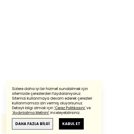
Sizlere daha iyi bir hizmet sunabilmek için
sitemizde çerezlerden faydalanıyoruz.
Sitemizi kullanmaya devam ederek çerezleri
Powered by
Translate
kullanmamıza izin vermiş oluyorsunuz.
Detaylı bilgi almak için
‘Çerez Politikasını’
ve
‘Aydınlatma Metnini’
inceleyebilirsiniz.
Bu çeviride
Google Translete
kullanılmıştır.
Anlam ve çeviri hatalarından
haberturk.com
DAHA FAZLA BİLGİ
KABUL ET
sorumlu değildir.