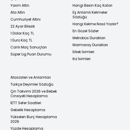
Yarım Altın
Hangi Besin Kaç Kalori
Ata Altın
Eş Anlamlı Kelimeler
Sözlüğü
Cumhuriyet Altını
Hangi Kelime Nasıl Yazılır?
22 Ayar Bilezik
En Güzel Sözler
1 Dolar Kaç TL
Metrobüs Durakları
1 Euro Kaç TL
Marmaray Durakları
Canlı Maç Sonuçları
Erkek İsimleri
Süper Lig Puan Durumu
Kız İsimleri
Atasözleri ve Anlamları
Türkçe Deyimler Sözlüğü
Çin Takvimi 2026 ve Bebek
Cinsiyeti Hesaplama
İETT Sefer Saatleri
Gebelik Hesaplama
Yükselen Burç Hesaplama
2026
Yüzde Hesaplama