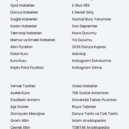
Spor Haberleri
E Okul VBS
Dünya Haberleri
E Devlet Giriş
Sağlık Haberleri
Günlük Burç Yorumları
Kadın Haberleri
Son Depremler
Teknoloji Haberleri
Hava Durumu
Memur ve Emekli Haberleri
Yol Durumu
Altın Fiyatları
2026 Dünya Kupası
Dolar Kuru
Astroloji
Euro Kuru
Instagram Dondurma
Kripto Para Fiyatları
Instagram Silme
Yemek Tarifleri
Video Haberler
Ayetel Kürsi
TDK Sözlük Anlamları
Saatlerin Anlamı
Üniversite Taban Puanları
Aşk Sözleri
Rüya Tabirleri
Günaydın Mesajları
Dünya Tarihi ve Türk Tarihi
Gram Altın
İslam Ansiklopedisi
Çeyrek Altın
TÜBİTAK Ansiklopedisi