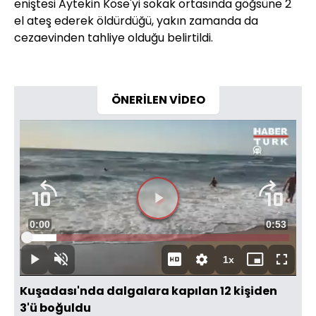
eniştesi Aytekin Köse'yi sokak ortasında göğsüne 2
el ateş ederek öldürdüğü, yakın zamanda da
cezaevinden tahliye olduğu belirtildi.
ÖNERİLEN VİDEO
Videoyu
Süre
0:00
Toplam
0:53
Oynat
Yüklendi
:
11.20%
Süre
1x
Oynat
Sesi
Oynatma
Mini
Tam
Aç
Hızı
oynatıcı
Ekran
Kuşadası'nda dalgalara kapılan 12 kişiden
3'ü boğuldu