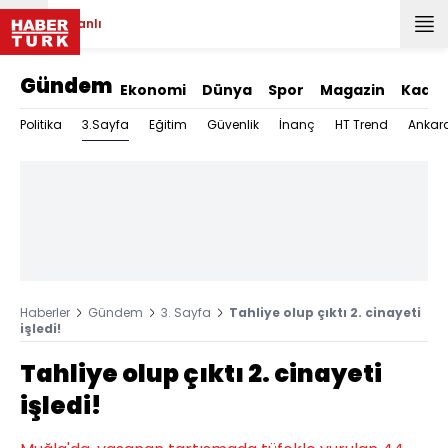
Canlı
Gündem
Ekonomi
Dünya
Spor
Magazin
Kadın
3.Sayfa
Politika
Eğitim
Güvenlik
İnanç
HT Trend
Ankar
Haberler
Gündem
3. Sayfa
Tahliye olup çıktı 2. cinayeti
işledi!
Tahliye olup çıktı 2. cinayeti
işledi!