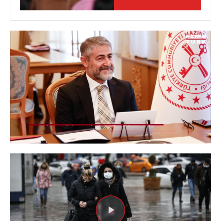
Yüklendi
:
62.55%
Sesi
Oynatma
480
Aç
Hızı
Videoyu