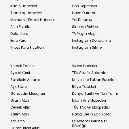
Kadın Haberleri
Son Depremler
Teknoloji Haberleri
Hava Durumu
Memur ve Emekli Haberleri
Yol Durumu
Altın Fiyatları
Sinema Rehberi
Dolar Kuru
TV Yayın Akışı
Euro Kuru
Instagram Dondurma
Kripto Para Fiyatları
Instagram Silme
Yemek Tarifleri
Video Haberler
Ayetel Kürsi
TDK Sözlük Anlamları
Saatlerin Anlamı
Üniversite Taban Puanları
Aşk Sözleri
Rüya Tabirleri
Günaydın Mesajları
Dünya Tarihi ve Türk Tarihi
Gram Altın
İslam Ansiklopedisi
Çeyrek Altın
TÜBİTAK Ansiklopedisi
Yarım Altın
Hangi Besin Kaç Kalori
Ata Altın
Eş Anlamlı Kelimeler
Sözlüğü
Cumhuriyet Altını