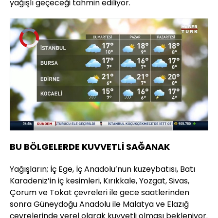
yağışlı geçeceği tahmin ediliyor.
Video
Oynatıcısı
yükleniyor.
Yüklendi
:
0%
Sesi
Oynatma
Aç
Hızı
BU BÖLGELERDE KUVVETLİ SAĞANAK
Yağışların; İç Ege, İç Anadolu’nun kuzeybatısı, Batı
Karadeniz’in iç kesimleri, Kırıkkale, Yozgat, Sivas,
Çorum ve Tokat çevreleri ile gece saatlerinden
sonra Güneydoğu Anadolu ile Malatya ve Elazığ
çevrelerinde yerel olarak kuvvetli olması bekleniyor.