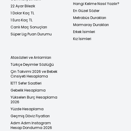
Hangi Kelime Nasıl Yazılır?
22 Ayar Bilezik
En Güzel Sözler
1 Dolar Kaç TL
Metrobüs Durakları
1 Euro Kaç TL
Marmaray Durakları
Canlı Maç Sonuçları
Erkek İsimleri
Süper Lig Puan Durumu
Kız İsimleri
Atasözleri ve Anlamları
Türkçe Deyimler Sözlüğü
Çin Takvimi 2026 ve Bebek
Cinsiyeti Hesaplama
İETT Sefer Saatleri
Gebelik Hesaplama
Yükselen Burç Hesaplama
2026
Yüzde Hesaplama
Geçmiş Döviz Fiyatları
Adım Adım Instagram
Hesap Dondurma 2026