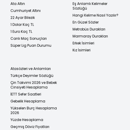
Ata Altın
Eş Anlamlı Kelimeler
Sözlüğü
Cumhuriyet Altını
Hangi Kelime Nasıl Yazılır?
22 Ayar Bilezik
En Güzel Sözler
1 Dolar Kaç TL
Metrobüs Durakları
1 Euro Kaç TL
Marmaray Durakları
Canlı Maç Sonuçları
Erkek İsimleri
Süper Lig Puan Durumu
Kız İsimleri
Atasözleri ve Anlamları
Türkçe Deyimler Sözlüğü
Çin Takvimi 2026 ve Bebek
Cinsiyeti Hesaplama
İETT Sefer Saatleri
Gebelik Hesaplama
Yükselen Burç Hesaplama
2026
Yüzde Hesaplama
Geçmiş Döviz Fiyatları