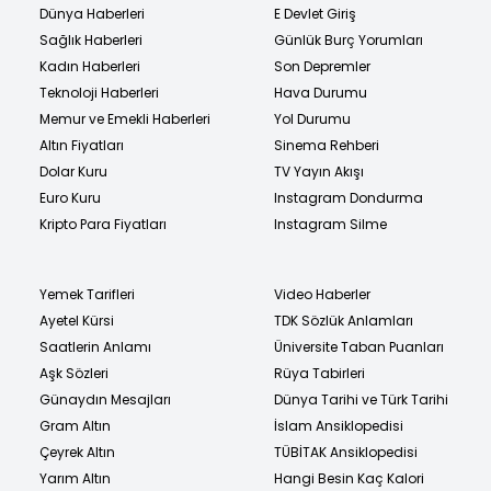
Dünya Haberleri
E Devlet Giriş
Sağlık Haberleri
Günlük Burç Yorumları
Kadın Haberleri
Son Depremler
Teknoloji Haberleri
Hava Durumu
Memur ve Emekli Haberleri
Yol Durumu
Altın Fiyatları
Sinema Rehberi
Dolar Kuru
TV Yayın Akışı
Euro Kuru
Instagram Dondurma
Kripto Para Fiyatları
Instagram Silme
Yemek Tarifleri
Video Haberler
Ayetel Kürsi
TDK Sözlük Anlamları
Saatlerin Anlamı
Üniversite Taban Puanları
Aşk Sözleri
Rüya Tabirleri
Günaydın Mesajları
Dünya Tarihi ve Türk Tarihi
Gram Altın
İslam Ansiklopedisi
Çeyrek Altın
TÜBİTAK Ansiklopedisi
Yarım Altın
Hangi Besin Kaç Kalori