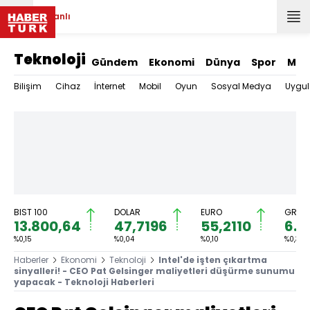
Canlı
Teknoloji
Gündem
Ekonomi
Dünya
Spor
Mag
Bilişim
Cihaz
İnternet
Mobil
Oyun
Sosyal Medya
Uygu
BIST 100
DOLAR
EURO
GRAM 
13.800,64
47,7196
55,2110
6.6
%0,15
%0,04
%0,10
%0,31
Haberler
Ekonomi
Teknoloji
Intel'de işten çıkartma
sinyalleri! - CEO Pat Gelsinger maliyetleri düşürme sunumu
yapacak - Teknoloji Haberleri