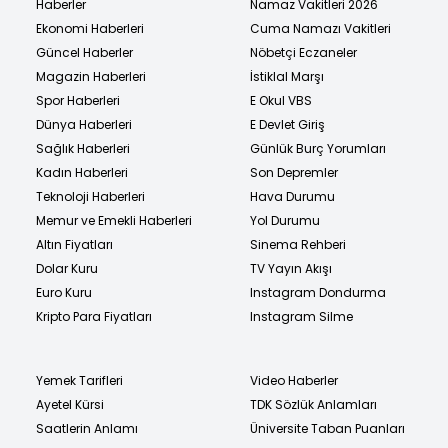
Haberler
Namaz Vakitleri 2026
Ekonomi Haberleri
Cuma Namazı Vakitleri
Güncel Haberler
Nöbetçi Eczaneler
Magazin Haberleri
İstiklal Marşı
Spor Haberleri
E Okul VBS
Dünya Haberleri
E Devlet Giriş
Sağlık Haberleri
Günlük Burç Yorumları
Kadın Haberleri
Son Depremler
Teknoloji Haberleri
Hava Durumu
Memur ve Emekli Haberleri
Yol Durumu
Altın Fiyatları
Sinema Rehberi
Dolar Kuru
TV Yayın Akışı
Euro Kuru
Instagram Dondurma
Kripto Para Fiyatları
Instagram Silme
Yemek Tarifleri
Video Haberler
Ayetel Kürsi
TDK Sözlük Anlamları
Saatlerin Anlamı
Üniversite Taban Puanları