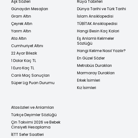
Aşk Sözleri
Rüya Tabirleri
Günaydın Mesajları
Dünya Tarihi ve Türk Tarihi
Gram Altın
İslam Ansiklopedisi
Çeyrek Altın
TÜBİTAK Ansiklopedisi
Yarım Altın
Hangi Besin Kaç Kalori
Ata Altın
Eş Anlamlı Kelimeler
Sözlüğü
Cumhuriyet Altını
Hangi Kelime Nasıl Yazılır?
22 Ayar Bilezik
En Güzel Sözler
1 Dolar Kaç TL
Metrobüs Durakları
1 Euro Kaç TL
Marmaray Durakları
Canlı Maç Sonuçları
Erkek İsimleri
Süper Lig Puan Durumu
Kız İsimleri
Atasözleri ve Anlamları
Türkçe Deyimler Sözlüğü
Çin Takvimi 2026 ve Bebek
Cinsiyeti Hesaplama
İETT Sefer Saatleri