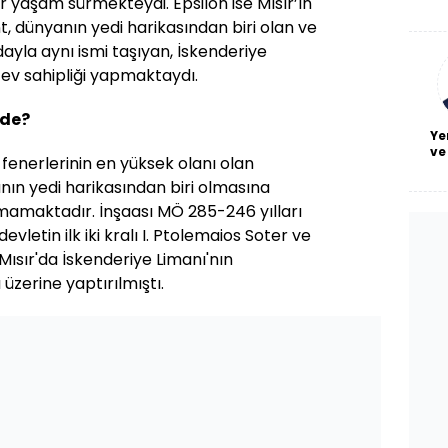
ar yaşam sürmekteydi. Epsilon ise Mısır’ın
De
haf
ent, dünyanın yedi harikasından biri olan ve
a
yla aynı ismi taşıyan, İskenderiye
bl
 ev sahipliği yapmaktaydı.
ede?
Ye
ve
 fenerlerinin en yüksek olanı olan
nın yedi harikasından biri olmasına
amaktadır. İnşaası MÖ 285-246 yılları
vletin ilk iki kralı I. Ptolemaios Soter ve
Mısır'da İskenderiye Limanı'nın
üzerine yaptırılmıştı.