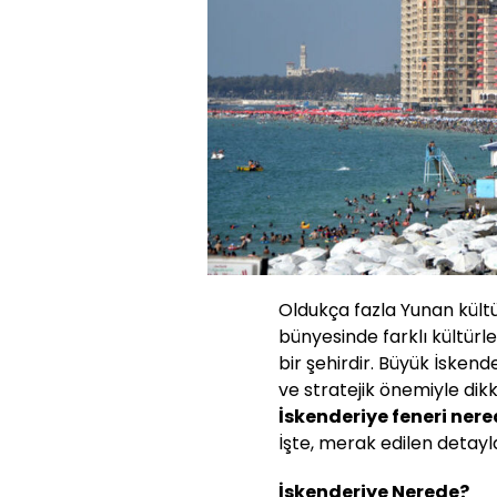
Oldukça fazla Yunan kültü
bünyesinde farklı kültürl
bir şehirdir. Büyük İskend
ve stratejik önemiyle di
İskenderiye feneri ner
İşte, merak edilen detayl
İskenderiye Nerede?