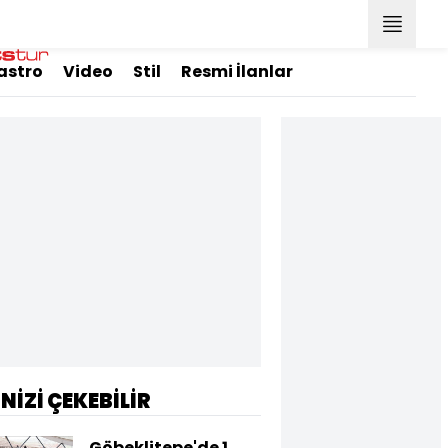
astro
Video
Stil
Resmi İlanlar
İNİZİ ÇEKEBİLİR
Göbeklitepe'de 1