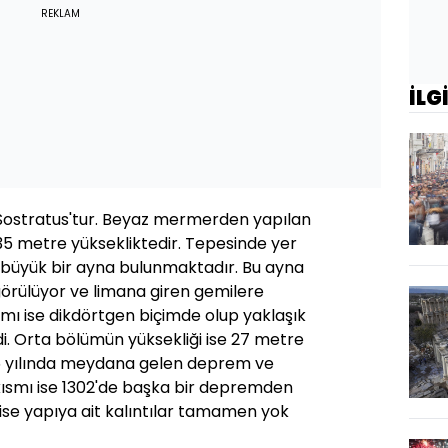
REKLAM
İLG
Sostratus'tur. Beyaz mermerden yapılan
e 135 metre yüksekliktedir. Tepesinde yer
 büyük bir ayna bulunmaktadır. Bu ayna
görülüyor ve limana giren gemilere
ısmı ise dikdörtgen biçimde olup yaklaşık
i. Orta bölümün yüksekliği ise 27 metre
55 yılında meydana gelen deprem ve
 kısmı ise 1302'de başka bir depremden
da ise yapıya ait kalıntılar tamamen yok