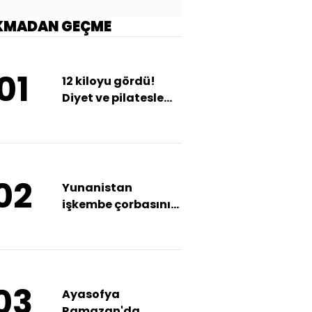
KMADAN GEÇME
01
12 kiloyu gördü!
Diyet ve pilatesle
zayıflıyor
02
Yunanistan
işkembe çorbasını
da istiyor
03
Ayasofya
Ramazan'da