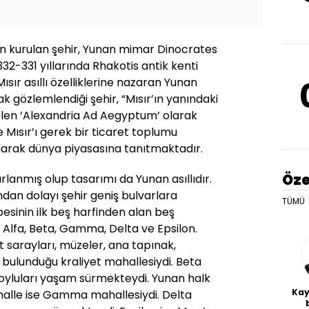
n kurulan şehir, Yunan mimar Dinocrates
32-331 yıllarında Rhakotis antik kenti
ısır asıllı özelliklerine nazaran Yunan
ak gözlemlendiği şehir, “Mısır’ın yanındaki
len ‘Alexandria Ad Aegyptum’ olarak
 Mısır’ı gerek bir ticaret toplumu
larak dünya piyasasına tanıtmaktadır.
Öze
rlanmış olup tasarımı da Yunan asıllıdır.
ından dolayı şehir geniş bulvarlara
TÜMÜ
besinin ilk beş harfinden alan beş
 Alfa, Beta, Gamma, Delta ve Epsilon.
t sarayları, müzeler, ana tapınak,
bulunduğu kraliyet mahallesiydi. Beta
oyluları yaşam sürmekteydi. Yunan halk
Kay
alle ise Gamma mahallesiydi. Delta