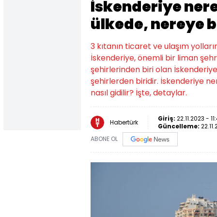
İskenderiye ner
ülkede, nereye ba
3 kıtanın ticaret ve ulaşım yollar
İskenderiye, önemli bir liman şehr
şehirlerinden biri olan İskenderiy
şehirlerden biridir. İskenderiye 
nasıl gidilir? İşte, detaylar.
Giriş:
22.11.2023 - 11
Habertürk
Güncelleme:
22.11.
ABONE OL