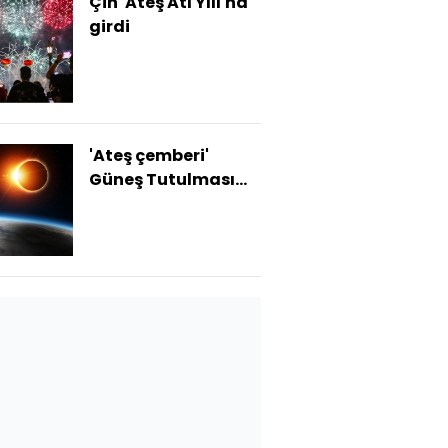
Çin 'Ateş Atı Yılı'na
girdi
'Ateş çemberi'
Güneş Tutulması
bugün
gökyüzünde!