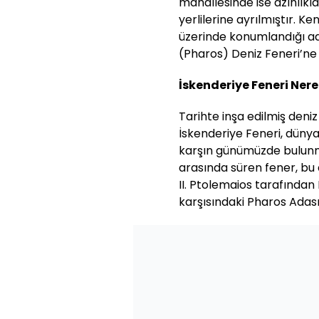
mahallesinde ise azınlıkl
yerlilerine ayrılmıştır. K
üzerinde konumlandığı ada
(Pharos) Deniz Feneri’ne
İskenderiye Feneri Ner
Tarihte inşa edilmiş deniz
İskenderiye Feneri, dünya
karşın günümüzde bulunm
arasında süren fener, bu de
II. Ptolemaios tarafından 
karşısındaki Pharos Adası 