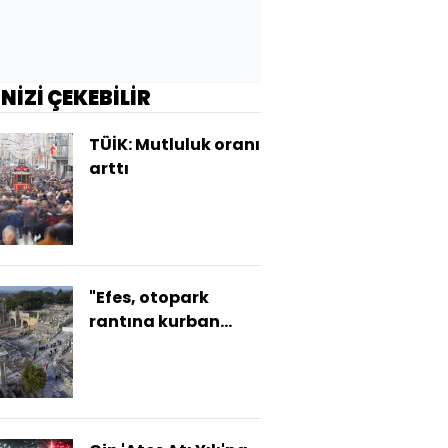
İNİZİ ÇEKEBİLİR
TÜİK: Mutluluk oranı
arttı
"Efes, otopark
rantına kurban
edilemeyecek
kadar kıymetli"