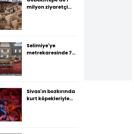
milyon ziyaretçi
hedefi
Selimiye'ye
metrekaresinde 729
bin ilmekli özel halı
Sivas'ın bozkırında
kurt köpekleriyle
yaşıyor