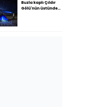
Buzla kaplı Çıldır
Gölü'nün üstünde
kamp çadırı