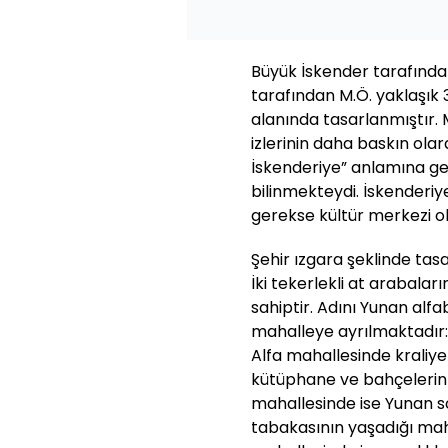
Büyük İskender tarafında
tarafından M.Ö. yaklaşık 3
alanında tasarlanmıştır. M
izlerinin daha baskın olar
İskenderiye” anlamına ge
bilinmekteydi. İskenderiye
gerekse kültür merkezi o
Şehir ızgara şeklinde tasa
İki tekerlekli at arabalar
sahiptir. Adını Yunan alfa
mahalleye ayrılmaktadır:
Alfa mahallesinde kraliye
kütüphane ve bahçelerin 
mahallesinde ise Yunan s
tabakasının yaşadığı mah