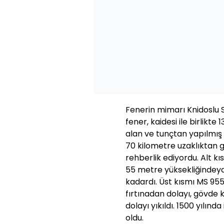
Fenerin mimarı Knidoslu 
fener, kaidesi ile birlikt
alan ve tunçtan yapılmış
70 kilometre uzaklıktan 
rehberlik ediyordu. Alt k
55 metre yüksekliğindeyd
kadardı. Üst kısmı MS 9
fırtınadan dolayı, gövde
dolayı yıkıldı. 1500 yılın
oldu.