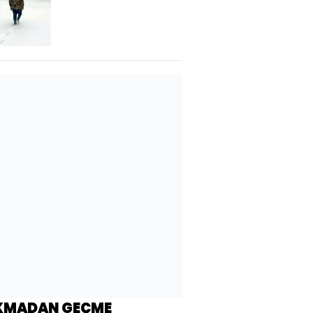
KMADAN GEÇME