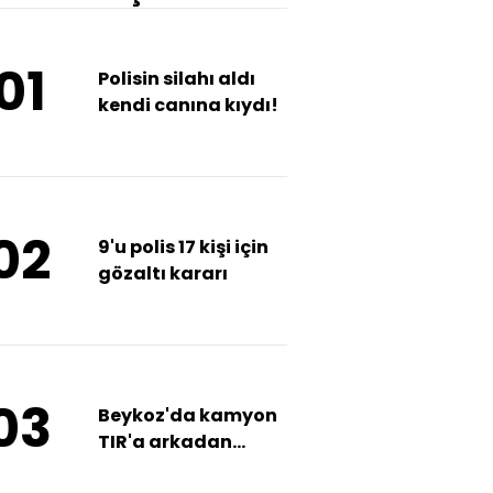
01
Polisin silahı aldı
kendi canına kıydı!
02
9'u polis 17 kişi için
gözaltı kararı
03
Beykoz'da kamyon
TIR'a arkadan
çarptı!