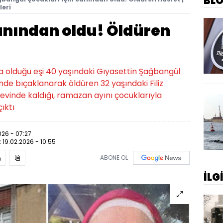
BL
leri
anından oldu! Öldüren
 olduğu eşi 40 yaşındaki Gıyasettin Şağbangül
de bıçaklanarak öldüren 32 yaşındaki Filiz
 evinde kaldığı, ramazan ayını çocuklarıyla
ıktı
026 - 07:27
:
19.02.2026 - 10:55
ABONE OL
İLG