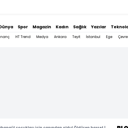
Dünya
Spor
Magazin
Kadın
Sağlık
Yazılar
Teknolo
İnanç
HT Trend
Medya
Ankara
Teyit
İstanbul
Ege
Çevre
ağbangül çocukları için canından oldu! Öldüren hasret |