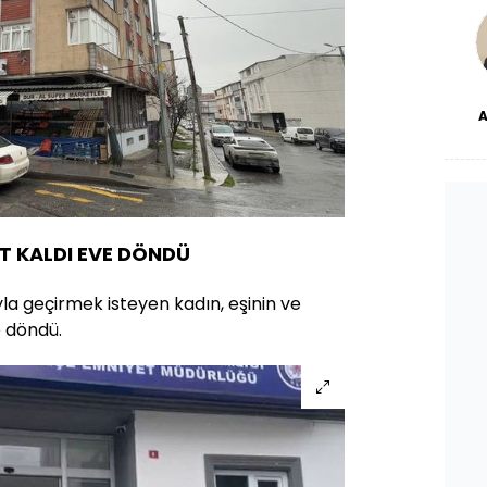
bl
dü
 KALDI EVE DÖNDÜ
la geçirmek isteyen kadın, eşinin ve
e döndü.