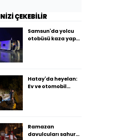
İNİZİ ÇEKEBİLİR
Samsun'da yolcu
otobüsü kaza yaptı:
7 yaralı
Hatay'da heyelan:
Ev ve otomobil
hasar gördü
Ramazan
davulcuları sahur