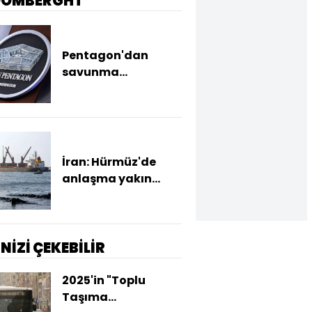
OOMBERGHT
Pentagon'dan
savunma
şirketlerine
mühimmat stoku
için hızlanma talebi
İran: Hürmüz'de
anlaşma yakın
ancak şartlar
yerine gelmeli
İNİZİ ÇEKEBİLİR
2025'in "Toplu
Taşıma