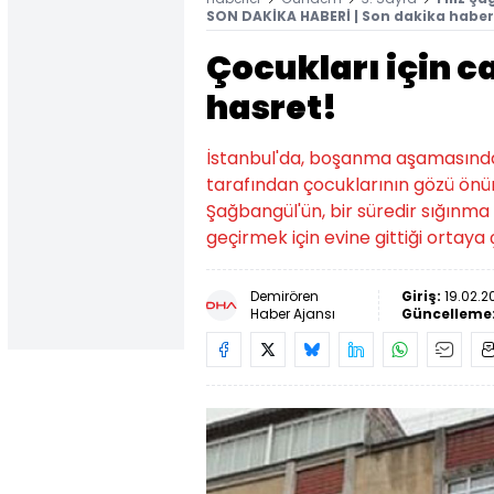
SON DAKİKA HABERİ | Son dakika haber
Çocukları için c
hasret!
İstanbul'da, boşanma aşamasında
tarafından çocuklarının gözü önün
Şağbangül'ün, bir süredir sığınma
geçirmek için evine gittiği ortaya ç
Demirören
Giriş:
19.02.2
Haber Ajansı
Güncelleme