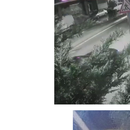
Yüklendi
:
15.40%
Sesi
Aç