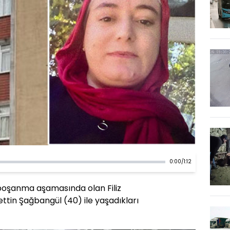
0:00
/
1:12
boşanma aşamasında olan Filiz
ttin Şağbangül (40) ile yaşadıkları