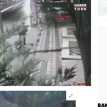
Oynatma
720
Hızı
BA