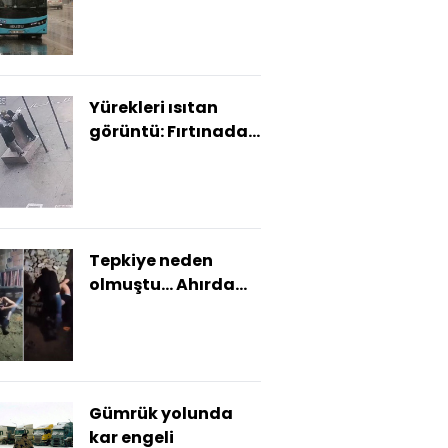
Şampiyonu" belli
oldu
Yürekleri ısıtan
görüntü: Fırtınada
Atatürk büstünü
korudular
Tepkiye neden
olmuştu... Ahırda
işkenceye yeniden
gözaltı!
Gümrük yolunda
kar engeli