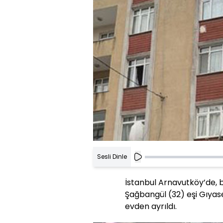
Sesli Dinle
İstanbul Arnavutköy’de, 
Şağbangül (32) eşi Gıyase
evden ayrıldı.