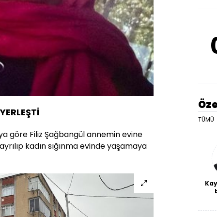
Öze
 YERLEŞTİ
TÜMÜ
ya göre Filiz Şağbangül annemin evine
ayrılıp kadın sığınma evinde yaşamaya
Kay
De
haf
a