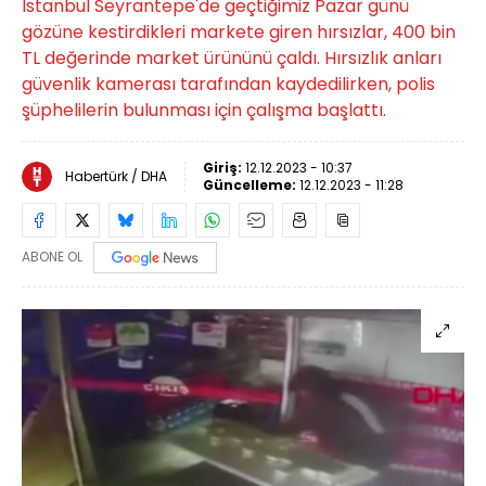
İstanbul Seyrantepe'de geçtiğimiz Pazar günü
gözüne kestirdikleri markete giren hırsızlar, 400 bin
TL değerinde market ürününü çaldı. Hırsızlık anları
güvenlik kamerası tarafından kaydedilirken, polis
şüphelilerin bulunması için çalışma başlattı.
Giriş:
12.12.2023 - 10:37
Habertürk / DHA
Güncelleme:
12.12.2023 - 11:28
ABONE OL