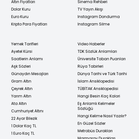
Altın Fiyatları
Sinema Rehberi
Dolar Kuru
TV Yayın Akışı
Euro Kuru
Instagram Dondurma
Kripto Para Fiyatları
Instagram Silme
Yemek Tarifleri
Video Haberler
Ayetel Kürsi
TDK Sözlük Anlamları
Saatlerin Anlamı
Üniversite Taban Puanları
Aşk Sözleri
Rüya Tabirleri
Günaydın Mesajları
Dünya Tarihi ve Türk Tarihi
Gram Altın
İslam Ansiklopedisi
Çeyrek Altın
TÜBİTAK Ansiklopedisi
Yarım Altın
Hangi Besin Kaç Kalori
Ata Altın
Eş Anlamlı Kelimeler
Sözlüğü
Cumhuriyet Altını
Hangi Kelime Nasıl Yazılır?
22 Ayar Bilezik
En Güzel Sözler
1 Dolar Kaç TL
Metrobüs Durakları
1 Euro Kaç TL
Marmaray Durakları