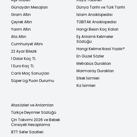
Günaydın Mesajları
Dünya Tarihi ve Türk Tarihi
Gram Altın
İslam Ansiklopedisi
Çeyrek Altın
TÜBİTAK Ansiklopedisi
Yarım Altın
Hangi Besin Kaç Kalori
Ata Altın
Eş Anlamlı Kelimeler
Sözlüğü
Cumhuriyet Altını
Hangi Kelime Nasıl Yazılır?
22 Ayar Bilezik
En Güzel Sözler
1 Dolar Kaç TL
Metrobüs Durakları
1 Euro Kaç TL
Marmaray Durakları
Canlı Maç Sonuçları
Erkek İsimleri
Süper Lig Puan Durumu
Kız İsimleri
Atasözleri ve Anlamları
Türkçe Deyimler Sözlüğü
Çin Takvimi 2026 ve Bebek
Cinsiyeti Hesaplama
İETT Sefer Saatleri