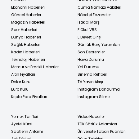
Ekonomi Haberleri
Cuma Namazı Vakitleri
Güncel Haberler
Nöbetçi Eczaneler
Magazin Haberleri
İstiklal Marşı
Spor Haberleri
E Okul VBS
Dünya Haberleri
E Devlet Giriş
Sağlık Haberleri
Günlük Burç Yorumları
Kadın Haberleri
Son Depremler
Teknoloji Haberleri
Hava Durumu
Memur ve Emekli Haberleri
Yol Durumu
Altın Fiyatları
Sinema Rehberi
Dolar Kuru
TV Yayın Akışı
Euro Kuru
Instagram Dondurma
Kripto Para Fiyatları
Instagram Silme
Yemek Tarifleri
Video Haberler
Ayetel Kürsi
TDK Sözlük Anlamları
Saatlerin Anlamı
Üniversite Taban Puanları
Aşk Sözleri
Rüya Tabirleri