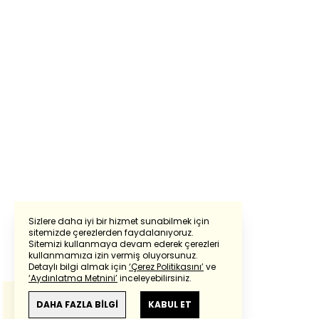
Sizlere daha iyi bir hizmet sunabilmek için
sitemizde çerezlerden faydalanıyoruz.
Sitemizi kullanmaya devam ederek çerezleri
Powered by
Translate
kullanmamıza izin vermiş oluyorsunuz.
Detaylı bilgi almak için
‘Çerez Politikasını’
ve
‘Aydınlatma Metnini’
inceleyebilirsiniz.
Bu çeviride
Google Translete
kullanılmıştır.
Anlam ve çeviri hatalarından
haberturk.com
DAHA FAZLA BİLGİ
KABUL ET
sorumlu değildir.