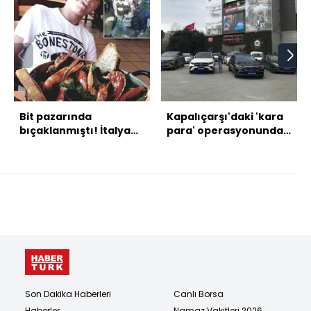
Bit pazarında
Kapalıçarşı'daki 'kara
bıçaklanmıştı! İtalyan
para' operasyonunda
şefin oğlu öldü!
10 tutuklama!
Son Dakika Haberleri
Canlı Borsa
Haberler
Namaz Vakitleri 2026