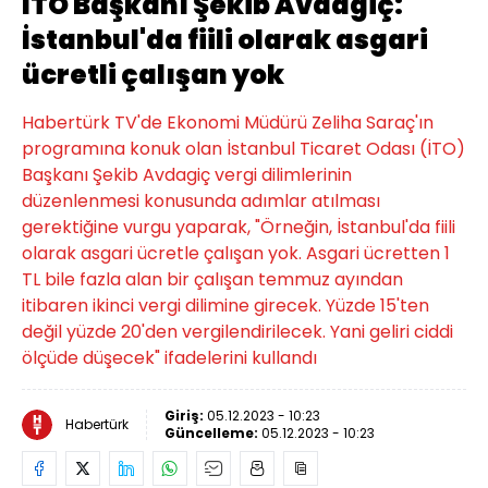
İTO Başkanı Şekib Avdagiç:
İstanbul'da fiili olarak asgari
ücretli çalışan yok
Habertürk TV'de Ekonomi Müdürü Zeliha Saraç'ın
programına konuk olan İstanbul Ticaret Odası (İTO)
Başkanı Şekib Avdagiç vergi dilimlerinin
düzenlenmesi konusunda adımlar atılması
gerektiğine vurgu yaparak, "Örneğin, İstanbul'da fiili
olarak asgari ücretle çalışan yok. Asgari ücretten 1
TL bile fazla alan bir çalışan temmuz ayından
itibaren ikinci vergi dilimine girecek. Yüzde 15'ten
değil yüzde 20'den vergilendirilecek. Yani geliri ciddi
ölçüde düşecek" ifadelerini kullandı
Giriş:
05.12.2023 - 10:23
Habertürk
Güncelleme:
05.12.2023 - 10:23