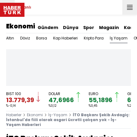
Canlı
Ekonomi
Gündem
Dünya
Spor
Magazin
Kadı
İş Yaşam
Altın
Döviz
Borsa
Kap Haberleri
Kripto Para
O
BIST 100
DOLAR
EURO
GRAM
13.779,39
47,6966
55,1896
6.
%-0,14
%0,12
%0,45
%2,59
Haberler
Ekonomi
İş-Yaşam
İTO Başkanı Şekib Avdagiç:
İstanbul'da fiili olarak asgari ücretli çalışan yok - İş-
Yaşam Haberleri