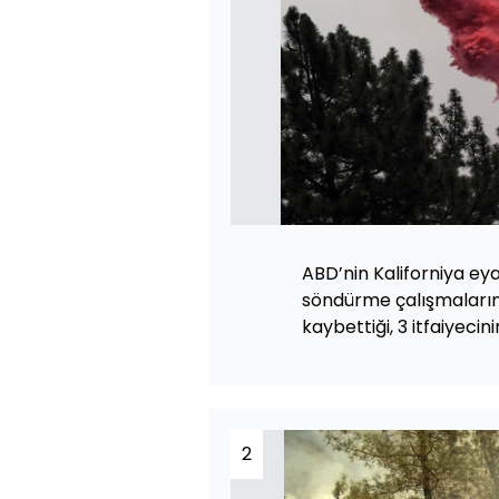
ABD’nin Kaliforniya ey
söndürme çalışmaların
kaybettiği, 3 itfaiyecin
2