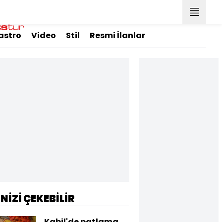
astro
Video
Stil
Resmi İlanlar
İNİZİ ÇEKEBİLİR
Kabil'de patlama