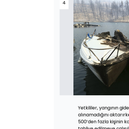
4
Yetkililer, yangının gi
alınamadığını aktarır
500’den fazla kişinin k
tahliye edilmeye çalışıld