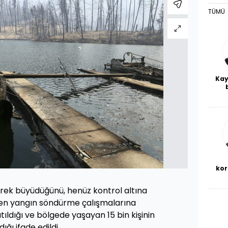
TÜMÜ
Kay
De
haf
a
bl
kor
derek büyüdüğünü, henüz kontrol altına
ken yangın söndürme çalışmalarına
atıldığı ve bölgede yaşayan 15 bin kişinin
ığı ifade edildi.