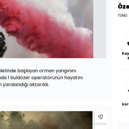
Öze
TÜMÜ
Kay
De
haf
aletinde başlayan orman yangınını
a
bl
da 1 buldozer operatörünün hayatını
in yaralandığı aktarıldı.
kor