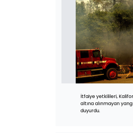
İtfaiye yetkilileri, Kal
altına alınmayan yangın
duyurdu.