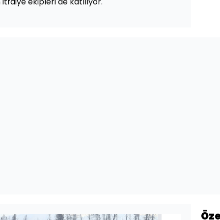
tfaiye ekipleri de katılıyor.
Öze