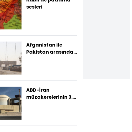
sesleri
Afganistan ile
Pakistan arasında
çatışma
ABD-İran
müzakerelerinin 3.
turu sona erdi