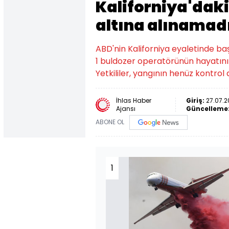
Kaliforniya'dak
altına alınamad
ABD'nin Kaliforniya eyaletinde b
1 buldozer operatörünün hayatını ka
Yetkililer, yangının henüz kontrol
İhlas Haber
Giriş:
27.07.20
Ajansı
Güncelleme
ABONE OL
1