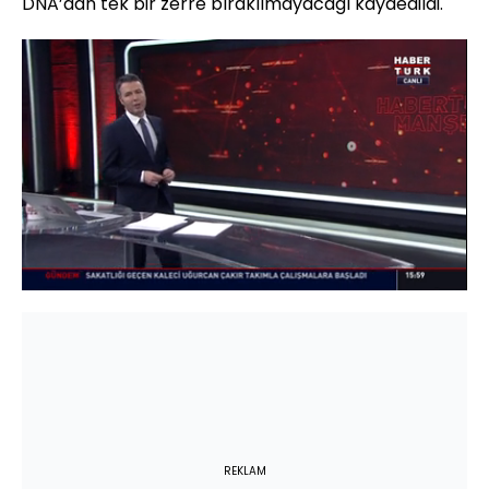
DNA’dan tek bir zerre bırakılmayacağı kaydedildi.
Yüklendi
:
12.48%
Sesi
Oynatma
Aç
Hızı
REKLAM