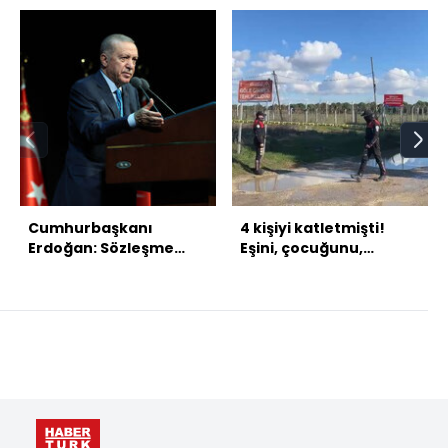
Cumhurbaşkanı
4 kişiyi katletmişti!
Erdoğan: Sözleşme
Eşini, çocuğunu,
değil, kanunlar yaşatır
kayınvalidesini de
öldürmüş!