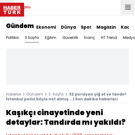
Canlı
Gündem
Ekonomi
Dünya
Spor
Magazin
Kadın
3.Sayfa
Politika
Eğitim
Güvenlik
İnanç
HT Trend
Medy
Haberler
Gündem
3. Sayfa
32 porsiyon çiğ et ve tandır!
İstanbul polisi böyle not almış... | Son dakika haberleri
Kaşıkçı cinayetinde yeni
detaylar: Tandırda mı yakıldı?