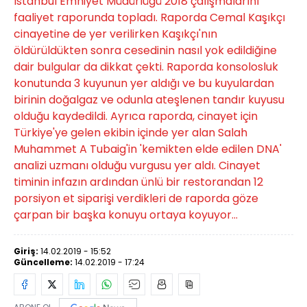
İstanbul Emniyet Müdürlüğü 2018 çalışmalarını
faaliyet raporunda topladı. Raporda Cemal Kaşıkçı
cinayetine de yer verilirken Kaşıkçı'nın
öldürüldükten sonra cesedinin nasıl yok edildiğine
dair bulgular da dikkat çekti. Raporda konsolosluk
konutunda 3 kuyunun yer aldığı ve bu kuyulardan
birinin doğalgaz ve odunla ateşlenen tandır kuyusu
olduğu kaydedildi. Ayrıca raporda, cinayet için
Türkiye'ye gelen ekibin içinde yer alan Salah
Muhammet A Tubaig'in 'kemikten elde edilen DNA'
analizi uzmanı olduğu vurgusu yer aldı. Cinayet
timinin infazın ardından ünlü bir restorandan 12
porsiyon et siparişi verdikleri de raporda göze
çarpan bir başka konuyu ortaya koyuyor...
Giriş:
14.02.2019 - 15:52
Güncelleme:
14.02.2019 - 17:24