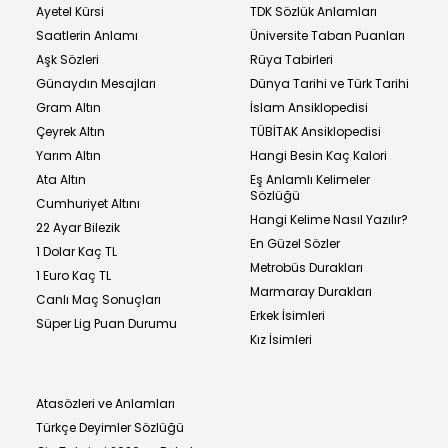
Ayetel Kürsi
TDK Sözlük Anlamları
Saatlerin Anlamı
Üniversite Taban Puanları
Aşk Sözleri
Rüya Tabirleri
Günaydın Mesajları
Dünya Tarihi ve Türk Tarihi
Gram Altın
İslam Ansiklopedisi
Çeyrek Altın
TÜBİTAK Ansiklopedisi
Yarım Altın
Hangi Besin Kaç Kalori
Ata Altın
Eş Anlamlı Kelimeler
Sözlüğü
Cumhuriyet Altını
Hangi Kelime Nasıl Yazılır?
22 Ayar Bilezik
En Güzel Sözler
1 Dolar Kaç TL
Metrobüs Durakları
1 Euro Kaç TL
Marmaray Durakları
Canlı Maç Sonuçları
Erkek İsimleri
Süper Lig Puan Durumu
Kız İsimleri
Atasözleri ve Anlamları
Türkçe Deyimler Sözlüğü