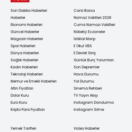
Son Dakika Haberleri
Canlı Borsa
Haberler
Namaz Vakitleri 2026
Ekonomi Haberleri
Cuma Namazı Vakitleri
Güncel Haberler
Nöbetçi Eczaneler
Magazin Haberleri
İstiklal Marşı
Spor Haberleri
E Okul VBS
Dünya Haberleri
E Devlet Giriş
Sağlık Haberleri
Günlük Burç Yorumları
Kadın Haberleri
Son Depremler
Teknoloji Haberleri
Hava Durumu
Memur ve Emekli Haberleri
Yol Durumu
Altın Fiyatları
Sinema Rehberi
Dolar Kuru
TV Yayın Akışı
Euro Kuru
Instagram Dondurma
Kripto Para Fiyatları
Instagram Silme
Yemek Tarifleri
Video Haberler