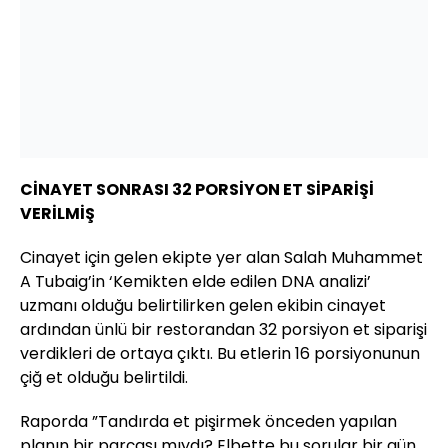
CİNAYET SONRASI 32 PORSİYON ET SİPARİŞİ
VERİLMİŞ
Cinayet için gelen ekipte yer alan Salah Muhammet
A Tubaig’in ‘Kemikten elde edilen DNA analizi’
uzmanı olduğu belirtilirken gelen ekibin cinayet
ardından ünlü bir restorandan 32 porsiyon et siparişi
verdikleri de ortaya çıktı. Bu etlerin 16 porsiyonunun
çiğ et olduğu belirtildi.
Raporda ”Tandırda et pişirmek önceden yapılan
planın bir parçası mıydı? Elbette bu sorular bir gün