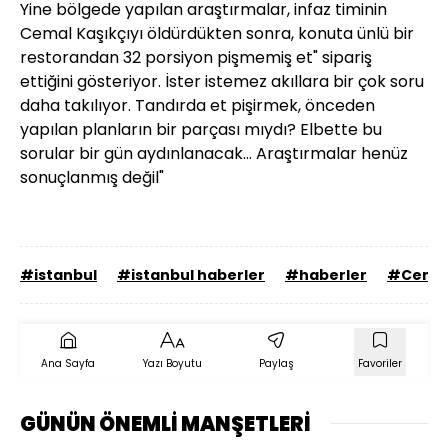
Yine bölgede yapılan araştırmalar, infaz timinin
Cemal Kaşıkçıyı öldürdükten sonra, konuta ünlü bir
restorandan 32 porsiyon pişmemiş et" sipariş
ettiğini gösteriyor. İster istemez akıllara bir çok soru
daha takılıyor. Tandırda et pişirmek, önceden
yapılan planların bir parçası mıydı? Elbette bu
sorular bir gün aydınlanacak... Araştırmalar henüz
sonuçlanmış değil"
#istanbul
#istanbul haberler
#haberler
#Cemal
Ana Sayfa
Yazı Boyutu
Paylaş
Favoriler
GÜNÜN ÖNEMLİ MANŞETLERİ