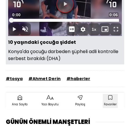
Videoyu
Süre
0:00
Toplam
0:06
Oynat
Yüklendi
:
100.00%
Süre
1x
Oynat
Sesi
Oynatma
Mini
Tam
Aç
Hızı
oynatıcı
Ekran
10 yaşındaki çocuğa şiddet
Konya'da çocuğu darbeden şüpheli adli kontrolle
serbest bırakıldı (DHA)
#tosya
#Ahmet Derin
#haberler
Ana Sayfa
Yazı Boyutu
Paylaş
Favoriler
GÜNÜN ÖNEMLİ MANŞETLERİ