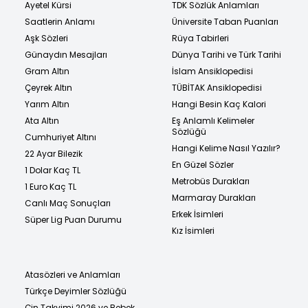
Ayetel Kürsi
TDK Sözlük Anlamları
Saatlerin Anlamı
Üniversite Taban Puanları
Aşk Sözleri
Rüya Tabirleri
Günaydın Mesajları
Dünya Tarihi ve Türk Tarihi
Gram Altın
İslam Ansiklopedisi
Çeyrek Altın
TÜBİTAK Ansiklopedisi
Yarım Altın
Hangi Besin Kaç Kalori
Ata Altın
Eş Anlamlı Kelimeler
Sözlüğü
Cumhuriyet Altını
Hangi Kelime Nasıl Yazılır?
22 Ayar Bilezik
En Güzel Sözler
1 Dolar Kaç TL
Metrobüs Durakları
1 Euro Kaç TL
Marmaray Durakları
Canlı Maç Sonuçları
Erkek İsimleri
Süper Lig Puan Durumu
Kız İsimleri
Atasözleri ve Anlamları
Türkçe Deyimler Sözlüğü
Çin Takvimi 2026 ve Bebek