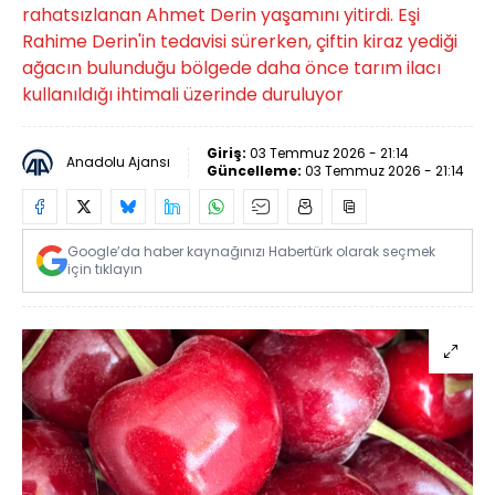
rahatsızlanan Ahmet Derin yaşamını yitirdi. Eşi
Rahime Derin'in tedavisi sürerken, çiftin kiraz yediği
ağacın bulunduğu bölgede daha önce tarım ilacı
kullanıldığı ihtimali üzerinde duruluyor
Giriş:
03 Temmuz 2026 - 21:14
Anadolu Ajansı
Güncelleme:
03 Temmuz 2026 - 21:14
Google’da haber kaynağınızı Habertürk olarak seçmek
için tıklayın