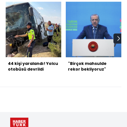
44 kişi yaralandı! Yolcu
"Birçok mahsulde
otobüsü devrildi
rekor bekliyoruz"