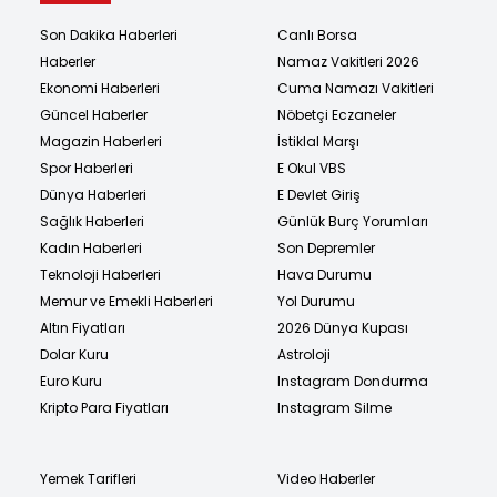
Son Dakika Haberleri
Canlı Borsa
Haberler
Namaz Vakitleri 2026
Ekonomi Haberleri
Cuma Namazı Vakitleri
Güncel Haberler
Nöbetçi Eczaneler
Magazin Haberleri
İstiklal Marşı
Spor Haberleri
E Okul VBS
Dünya Haberleri
E Devlet Giriş
Sağlık Haberleri
Günlük Burç Yorumları
Kadın Haberleri
Son Depremler
Teknoloji Haberleri
Hava Durumu
Memur ve Emekli Haberleri
Yol Durumu
Altın Fiyatları
2026 Dünya Kupası
Dolar Kuru
Astroloji
Euro Kuru
Instagram Dondurma
Kripto Para Fiyatları
Instagram Silme
Yemek Tarifleri
Video Haberler