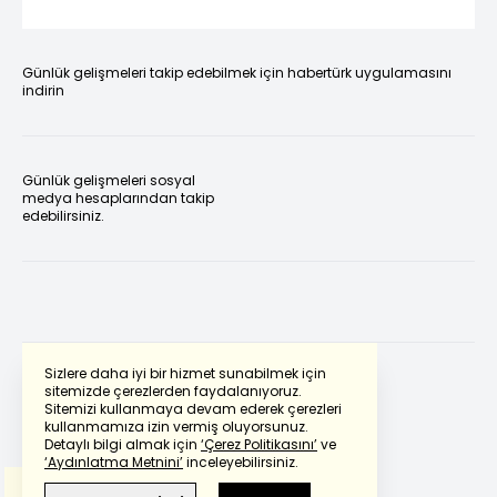
Günlük gelişmeleri takip edebilmek için habertürk uygulamasını
indirin
Günlük gelişmeleri sosyal
medya hesaplarından takip
edebilirsiniz.
Sizlere daha iyi bir hizmet sunabilmek için
sitemizde çerezlerden faydalanıyoruz.
Sitemizi kullanmaya devam ederek çerezleri
Powered by
Translate
kullanmamıza izin vermiş oluyorsunuz.
Detaylı bilgi almak için
‘Çerez Politikasını’
ve
‘Aydınlatma Metnini’
inceleyebilirsiniz.
Bu çeviride
Google Translete
kullanılmıştır.