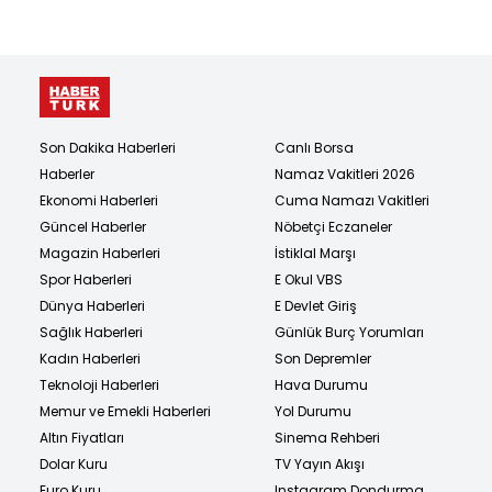
Son Dakika Haberleri
Canlı Borsa
Haberler
Namaz Vakitleri 2026
Ekonomi Haberleri
Cuma Namazı Vakitleri
Güncel Haberler
Nöbetçi Eczaneler
Magazin Haberleri
İstiklal Marşı
Spor Haberleri
E Okul VBS
Dünya Haberleri
E Devlet Giriş
Sağlık Haberleri
Günlük Burç Yorumları
Kadın Haberleri
Son Depremler
Teknoloji Haberleri
Hava Durumu
Memur ve Emekli Haberleri
Yol Durumu
Altın Fiyatları
Sinema Rehberi
Dolar Kuru
TV Yayın Akışı
Euro Kuru
Instagram Dondurma