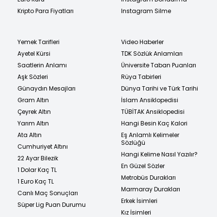
Kripto Para Fiyatları
Instagram Silme
Yemek Tarifleri
Video Haberler
Ayetel Kürsi
TDK Sözlük Anlamları
Saatlerin Anlamı
Üniversite Taban Puanları
Aşk Sözleri
Rüya Tabirleri
Günaydın Mesajları
Dünya Tarihi ve Türk Tarihi
Gram Altın
İslam Ansiklopedisi
Çeyrek Altın
TÜBİTAK Ansiklopedisi
Yarım Altın
Hangi Besin Kaç Kalori
Ata Altın
Eş Anlamlı Kelimeler
Sözlüğü
Cumhuriyet Altını
Hangi Kelime Nasıl Yazılır?
22 Ayar Bilezik
En Güzel Sözler
1 Dolar Kaç TL
Metrobüs Durakları
1 Euro Kaç TL
Marmaray Durakları
Canlı Maç Sonuçları
Erkek İsimleri
Süper Lig Puan Durumu
Kız İsimleri