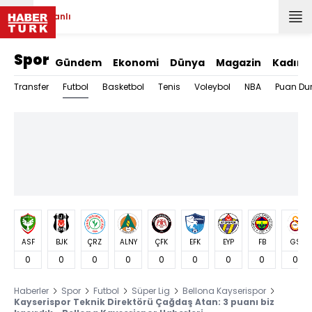
Canlı
Spor
Gündem
Ekonomi
Dünya
Magazin
Kadın
Futbol
Transfer
Basketbol
Tenis
Voleybol
NBA
Puan Du
ASF
BJK
ÇRZ
ALNY
ÇFK
EFK
EYP
FB
GS
0
0
0
0
0
0
0
0
0
Haberler
Spor
Futbol
Süper Lig
Bellona Kayserispor
Kayserispor Teknik Direktörü Çağdaş Atan: 3 puanı biz