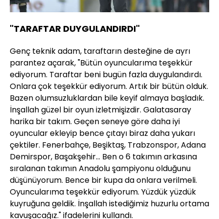
"TARAFTAR DUYGULANDIRDI"
Genç teknik adam, taraftarın desteğine de ayrı
parantez açarak, "Bütün oyuncularıma teşekkür
ediyorum. Taraftar beni bugün fazla duygulandırdı.
Onlara çok teşekkür ediyorum. Artık bir bütün olduk.
Bazen olumsuzluklardan bile keyif almaya başladık.
İnşallah güzel bir oyun izletmişizdir. Galatasaray
harika bir takım. Geçen seneye göre daha iyi
oyuncular ekleyip bence çıtayı biraz daha yukarı
çektiler. Fenerbahçe, Beşiktaş, Trabzonspor, Adana
Demirspor, Başakşehir... Ben o 6 takımın arkasına
sıralanan takımın Anadolu şampiyonu olduğunu
düşünüyorum. Bence bir kupa da onlara verilmeli.
Oyuncularıma teşekkür ediyorum. Yüzdük yüzdük
kuyruğuna geldik. İnşallah istediğimiz huzurlu ortama
kavuşacağız." ifadelerini kullandı.